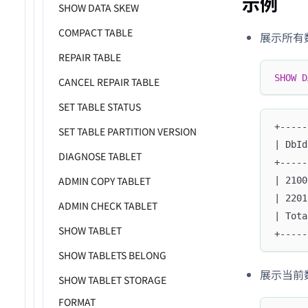
示例
SHOW DATA SKEW
COMPACT TABLE
展示所有
REPAIR TABLE
SHOW
D
CANCEL REPAIR TABLE
SET TABLE STATUS
+-----
SET TABLE PARTITION VERSION
| DbId
DIAGNOSE TABLET
+-----
ADMIN COPY TABLET
| 2100
| 2201
ADMIN CHECK TABLET
| Tota
SHOW TABLET
+-----
SHOW TABLETS BELONG
展示当前
SHOW TABLET STORAGE
FORMAT