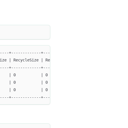
----+-------------+-------------------+
ize | RecycleSize | RecycleRemoteSize |
----+-------------+-------------------+
    | 0           | 0                 |
    | 0           | 0                 |
    | 0           | 0                 |
----+-------------+-------------------+