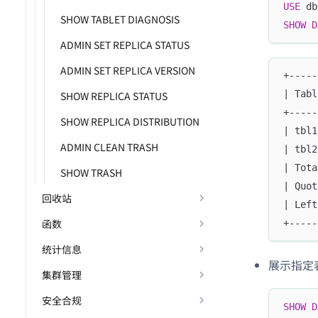
USE
 db
SHOW TABLET DIAGNOSIS
SHOW
D
ADMIN SET REPLICA STATUS
ADMIN SET REPLICA VERSION
+-----
| Tabl
SHOW REPLICA STATUS
+-----
SHOW REPLICA DISTRIBUTION
| tbl1
ADMIN CLEAN TRASH
| tbl2
| Tota
SHOW TRASH
| Quot
回收站
| Left
函数
+-----
统计信息
展示指定
集群管理
安全合规
SHOW
D