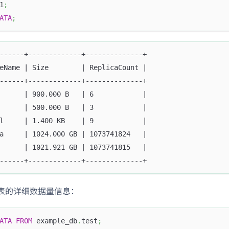
1
;
ATA
;
------+-------------+--------------+
eName | Size        | ReplicaCount |
------+-------------+--------------+
      | 900.000 B   | 6            |
      | 500.000 B   | 3            |
l     | 1.400 KB    | 9            |
a     | 1024.000 GB | 1073741824   |
      | 1021.921 GB | 1073741815   |
------+-------------+--------------+
表的详细数据量信息：
ATA
FROM
 example_db
.
test
;