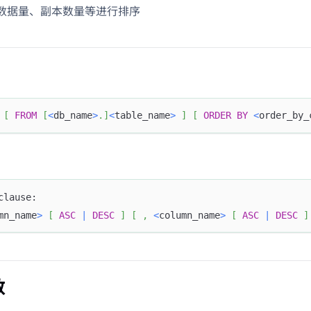
数据量、副本数量等进行排序
[
FROM
[
<
db_name
>
.
]
<
table_name
>
]
[
ORDER
BY
<
order_by_
clause:
mn_name
>
[
ASC
|
DESC
]
[
,
<
column_name
>
[
ASC
|
DESC
]
数