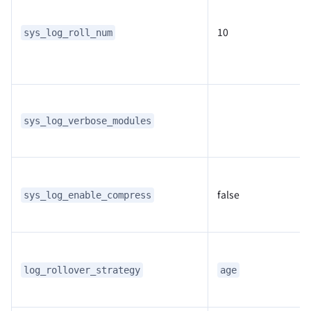
10
sys_log_roll_num
sys_log_verbose_modules
false
sys_log_enable_compress
log_rollover_strategy
age