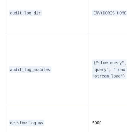
audit_log_dir
ENV(DORIS_HOME)/
{"slow_query",
"query", "load",
audit_log_modules
"stream_load"}
5000
qe_slow_log_ms