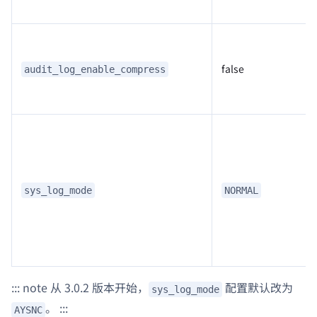
false
audit_log_enable_compress
sys_log_mode
NORMAL
::: note 从 3.0.2 版本开始，
配置默认改为
sys_log_mode
。 :::
AYSNC