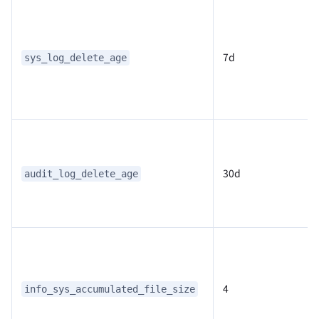
7d
sys_log_delete_age
30d
audit_log_delete_age
4
info_sys_accumulated_file_size