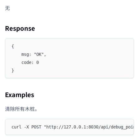
无
Response
{
    msg: "OK",
    code: 0
}
Examples
清除所有木桩。
curl -X POST "http://127.0.0.1:8030/api/debug_point