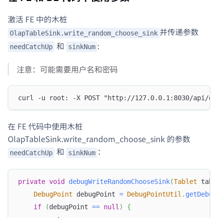
激活 FE 中的木桩
并传递参数
OlapTableSink.write_random_choose_sink
和
:
needCatchUp
sinkNum
注意：可能需要用户名和密码
curl -u root: -X POST "http://127.0.0.1:8030/api/de
在 FE 代码中使用木桩
OlapTableSink.write_random_choose_sink 的参数
和
：
needCatchUp
sinkNum
private
void
debugWriteRandomChooseSink
(
Tablet
 tabl
DebugPoint
 debugPoint 
=
DebugPointUtil
.
getDebug
if
(
debugPoint 
==
null
)
{