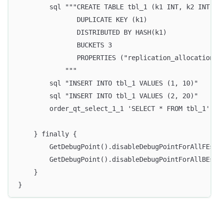
        sql """CREATE TABLE tbl_1 (k1 INT, k2 INT)
               DUPLICATE KEY (k1)
               DISTRIBUTED BY HASH(k1)
               BUCKETS 3
               PROPERTIES ("replication_allocation"
            """
        sql "INSERT INTO tbl_1 VALUES (1, 10)"
        sql "INSERT INTO tbl_1 VALUES (2, 20)"
        order_qt_select_1_1 'SELECT * FROM tbl_1'
    } finally {
        GetDebugPoint().disableDebugPointForAllFEs(
        GetDebugPoint().disableDebugPointForAllBEs(
    }
}