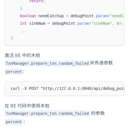
return
;
}
boolean
 needCatchup 
=
 debugPoint
.
param
(
"needCat
int
 sinkNum 
=
 debugPoint
.
param
(
"sinkNum"
,
0
)
;
.
.
.
}
激活 BE 中的木桩
并传递参数
TxnManager.prepare_txn.random_failed
:
percent
curl -X POST "http://127.0.0.1:8040/api/debug_point
在 BE 代码中使用木桩
的参数
TxnManager.prepare_txn.random_failed
：
percent