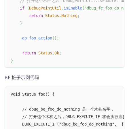
// 打开这个木桩之后，DebugPointUtil.isEnable("dbug
if
(
DebugPointUtil
.
isEnable
(
"dbug_fe_foo_do_not
return
Status
.
Nothing
;
}
do_foo_action
(
)
;
return
Status
.
Ok
;
}
BE 桩子示例代码
void Status foo() {
     // dbug_be_foo_do_nothing 是一个木桩名字，
     // 打开这个木桩之后，DBUG_EXECUTE_IF 将会执行宏
     DBUG_EXECUTE_IF("dbug_be_foo_do_nothing",  { r