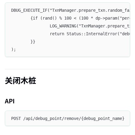
DBUG_EXECUTE_IF("TxnManager.prepare_txn.random_fail
		{if (rand() % 100 < (100 * dp->param("perc
		        LOG_WARNING("TxnManager.prepare_tx
		        return Status::InternalError("debu
		}}
);
关闭木桩
API
POST /api/debug_point/remove/{debug_point_name}