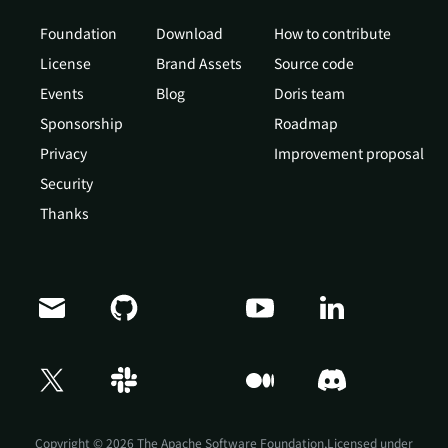
Foundation
Download
How to contribute
License
Brand Assets
Source code
Events
Blog
Doris team
Sponsorship
Roadmap
Privacy
Improvement proposal
Security
Thanks
Doris Summit 26
↗
October 21–22 · Virtual event
Copyright © 2026 The Apache Software Foundation,Licensed under