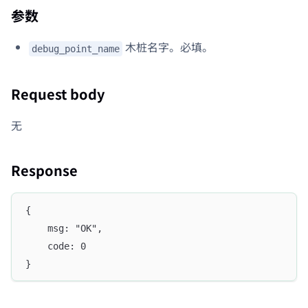
参数
木桩名字。必填。
debug_point_name
Request body
无
Response
{
    msg: "OK",
    code: 0
}