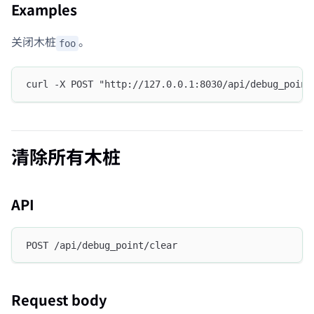
Examples
关闭木桩
。
foo
curl -X POST "http://127.0.0.1:8030/api/debug_point
清除所有木桩
API
POST /api/debug_point/clear
Request body