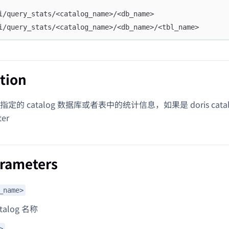
i/query_stats/<catalog_name>/<db_name>
i/query_stats/<catalog_name>/<db_name>/<tbl_name>
tion
的 catalog 数据库或者表中的统计信息，如果是 doris cata
ter
arameters
_name>
talog 名称
>