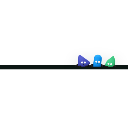
event
↗
Join the community