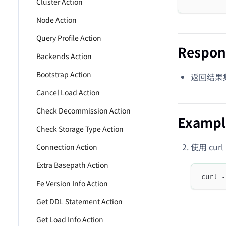
Cluster Action
Node Action
Query Profile Action
Respon
Backends Action
Bootstrap Action
返回结果
Cancel Load Action
Check Decommission Action
Exampl
Check Storage Type Action
使用 cu
Connection Action
Extra Basepath Action
curl -
Fe Version Info Action
Get DDL Statement Action
Get Load Info Action