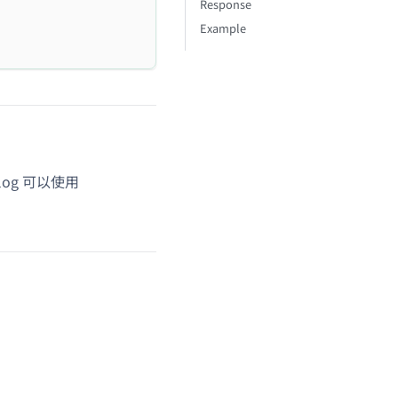
Response
Example
log 可以使用