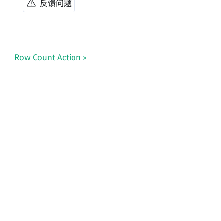
反馈问题
Row Count Action
Doris Summit 26
↗
October 21–22 · Virtual