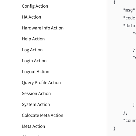
{
Config Action
    "msg"
HA Action
    "code
    "data
Hardware Info Action
        "
Help Action
         
Log Action
        }
        "
Login Action
         
Logout Action
         
         
Query Profile Action
         
Session Action
         
System Action
        }
    },
Colocate Meta Action
    "coun
Meta Action
}