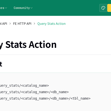
ces
Community
 API
FE HTTP API
Query Stats Action
 Stats Action
t
uery_stats/<catalog_name>
uery_stats/<catalog_name>/<db_name>
uery_stats/<catalog_name>/<db_name>/<tbl_name>