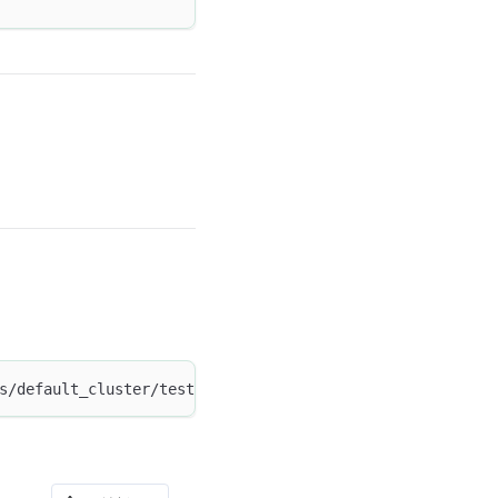
s/default_cluster/test_query_db/baseall?summary=false'