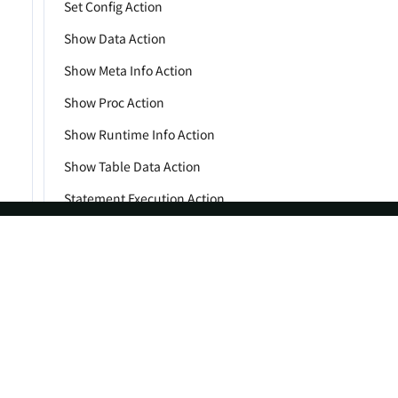
Set Config Action
Show Data Action
Show Meta Info Action
Show Proc Action
Show Runtime Info Action
Show Table Data Action
Statement Execution Action
Table Query Plan Action
Table Row Count Action
ASF
Re
Table Schema Action
Foundation
Do
Upload Action
License
Br
Import Action
Events
Bl
Meta Info Action
Sponsorship