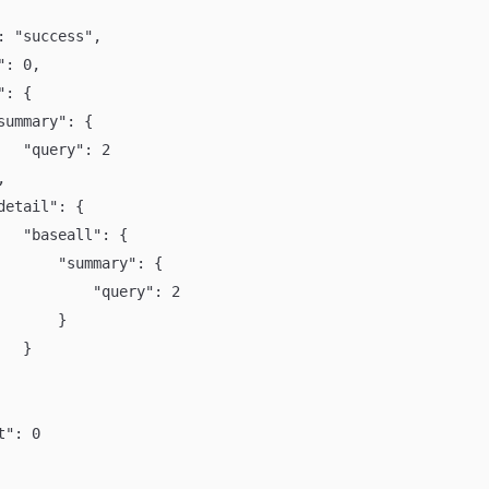
: "success",
": 0,
": {
summary": {
   "query": 2
,
detail": {
   "baseall": {
       "summary": {
           "query": 2
       }
   }
t": 0