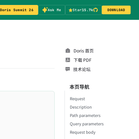
Doris Summit 26
Ask Me
Star
15.7k
DOWNLOAD
Doris 首页
下载 PDF
技术论坛
本页导航
Request
Description
Path parameters
Query parameters
Request body