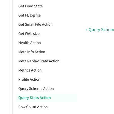
Get Load State
Get FE log file
Get Small File Action
Query Schem
Get WAL size
Health Action
Meta Info Action
Meta Replay State Action
Metrics Action
Profile Action
Query Schema Action
Query Stats Action
Row Count Action