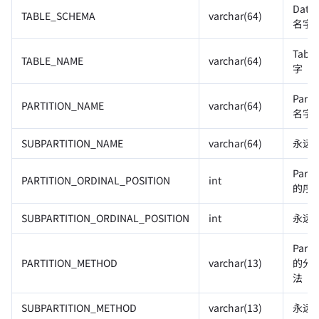
Data
TABLE_SCHEMA
varchar(64)
名字
Tabl
TABLE_NAME
varchar(64)
字
Parti
PARTITION_NAME
varchar(64)
名字
SUBPARTITION_NAME
varchar(64)
永远
Parti
PARTITION_ORDINAL_POSITION
int
的序
SUBPARTITION_ORDINAL_POSITION
int
永远
Parti
PARTITION_METHOD
varchar(13)
的分
法
SUBPARTITION_METHOD
varchar(13)
永远