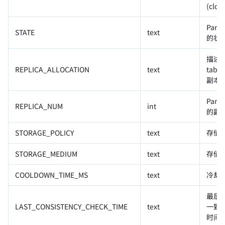
(clou
Parti
STATE
text
的状
描述
REPLICA_ALLOCATION
text
table
副本
Parti
REPLICA_NUM
int
的副
STORAGE_POLICY
text
存储
STORAGE_MEDIUM
text
存储
COOLDOWN_TIME_MS
text
冷却
最后
LAST_CONSISTENCY_CHECK_TIME
text
一致
时间