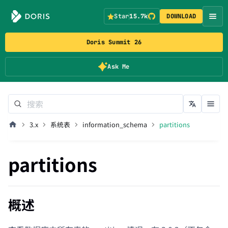
Star
15.7k
DOWNLOAD
Doris Summit 26
Ask Me
3.x
系统表
information_schema
partitions
partitions
概述