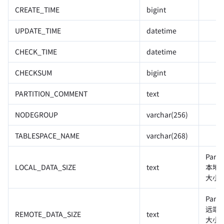
CREATE_TIME
bigint
UPDATE_TIME
datetime
CHECK_TIME
datetime
CHECKSUM
bigint
PARTITION_COMMENT
text
NODEGROUP
varchar(256)
TABLESPACE_NAME
varchar(268)
Parti
LOCAL_DATA_SIZE
text
本地
大小
Parti
远端
REMOTE_DATA_SIZE
text
大小