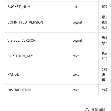
BUCKET_NUM
int
桶数
最近
COMMITTED_VERSION
bigint
被提
版本
当前
VISIBLE_VERSION
bigint
版本
Parti
PARTITION_KEY
text
的键
分区
RANGE
text
围（
最小
DISTRIBUTION
text
分区
反馈问题