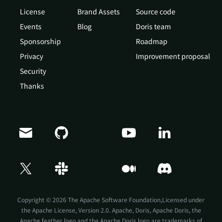
License
Brand Assets
Source code
Events
Blog
Doris team
Sponsorship
Roadmap
Privacy
Improvement proposal
Security
Thanks
Doris Summit 26
↗
October 21–22 · Virtual event
Copyright © 2026 The Apache Software Foundation,Licensed under
the
Apache License, Version 2.0
. Apache, Doris, Apache Doris, the
Apache feather logo and the Apache Doris logo are trademarks of