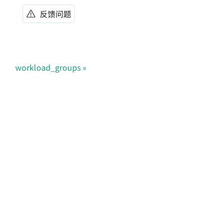
反馈问题
workload_groups
Doris Summit 26