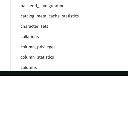
backend_configuration
catalog_meta_cache_statistics
character_sets
collations
column_privileges
column_statistics
columns
engines
events
ASF
Re
file_cache_statistics
Foundation
Do
files
License
Br
global_variables
Events
Bl