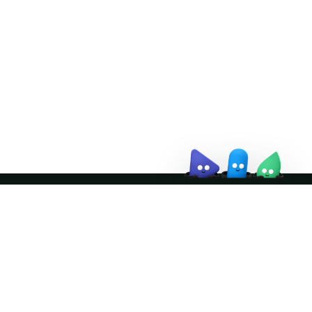
↗
October 21–22 · Virtual
event
↗
Join the community