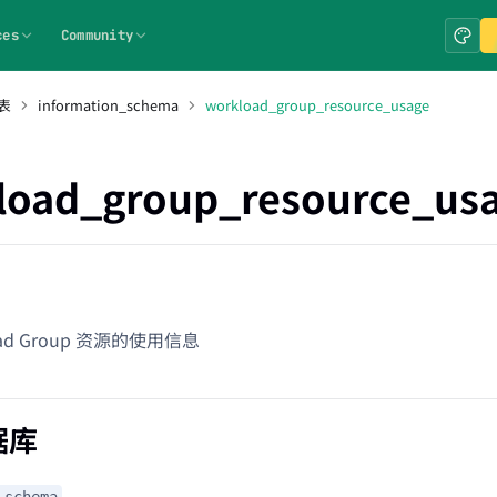
ces
Community
表
information_schema
workload_group_resource_usage
load_group_resource_us
oad Group 资源的使用信息
据库
_schema