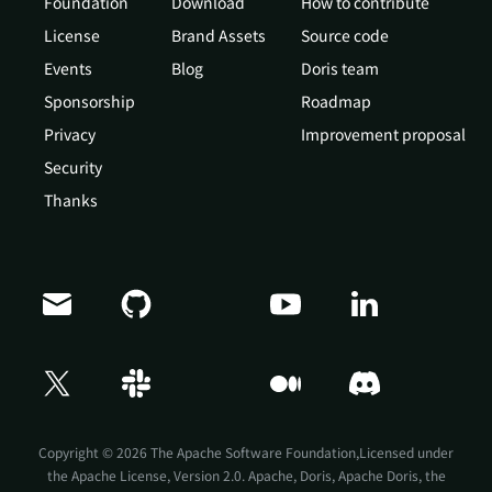
Foundation
Download
How to contribute
License
Brand Assets
Source code
Events
Blog
Doris team
Sponsorship
Roadmap
Privacy
Improvement proposal
Security
Thanks
Doris Summit 26
↗
October 21–22 · Virtual event
Copyright © 2026 The Apache Software Foundation,Licensed under
the
Apache License, Version 2.0
. Apache, Doris, Apache Doris, the