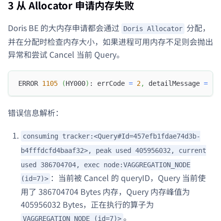
3 从 Allocator 申请内存失败
Doris BE 的大内存申请都会通过
分配，
Doris Allocator
并在分配时检查内存大小，如果进程可用内存不足则会抛出
异常和尝试 Cancel 当前 Query。
ERROR 
1105
(
HY000
)
: errCode 
=
2
,
 detailMessage 
=
(
1
错误信息解析：
consuming tracker:<Query#Id=457efb1fdae74d3b-
b4fffdcfd4baaf32>, peak used 405956032, current
used 386704704, exec node:VAGGREGATION_NODE
：当前被 Cancel 的 queryID，Query 当前使
(id=7)>
用了 386704704 Bytes 内存，Query 内存峰值为
405956032 Bytes，正在执行的算子为
。
VAGGREGATION_NODE (id=7)>