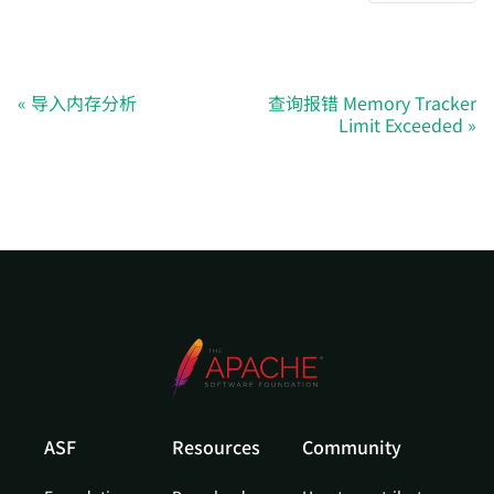
导入内存分析
查询报错 Memory Tracker
Limit Exceeded
ASF
Resources
Community