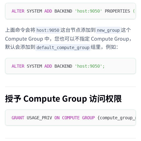
ALTER
 SYSTEM 
ADD
 BACKEND 
'host:9050'
 PROPERTIES 
(
"t
上面命令会将
这台节点添加到
这个
host:9050
new_group
Compute Group 中，您也可以不指定 Compute Group，
默认会添加到
组里，例如：
default_compute_group
ALTER
 SYSTEM 
ADD
 BACKEND 
'host:9050'
;
授予 Compute Group 访问权限
GRANT
 USAGE_PRIV 
ON
COMPUTE
GROUP
 {compute_group_na