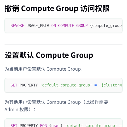
撤销 Compute Group 访问权限
REVOKE
 USAGE_PRIV 
ON
COMPUTE
GROUP
 {compute_group_n
设置默认 Compute Group
为当前用户设置默认 Compute Group：
SET
 PROPERTY 
'default_compute_group'
=
'{clusterNam
为其他用户设置默认 Compute Group（此操作需要
Admin 权限）：
SET
 PROPERTY 
FOR
 {
user
} 
'default_compute_group'
=
'