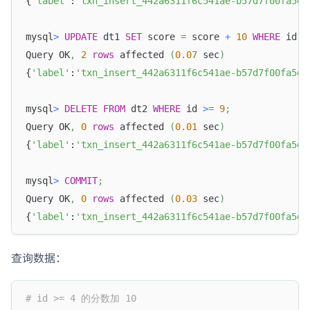
{
'label'
:
'txn_insert_442a6311f6c541ae-b57d7f00fa5db
mysql
>
UPDATE
 dt1 
SET
 score 
=
 score 
+
10
WHERE
 id 
>
Query OK
,
2
rows
 affected 
(
0.07
 sec
)
{
'label'
:
'txn_insert_442a6311f6c541ae-b57d7f00fa5db
mysql
>
DELETE
FROM
 dt2 
WHERE
 id 
>=
9
;
Query OK
,
0
rows
 affected 
(
0.01
 sec
)
{
'label'
:
'txn_insert_442a6311f6c541ae-b57d7f00fa5db
mysql
>
COMMIT
;
Query OK
,
0
rows
 affected 
(
0.03
 sec
)
{
'label'
:
'txn_insert_442a6311f6c541ae-b57d7f00fa5db
查询数据：
# id >= 4 的分数加 10