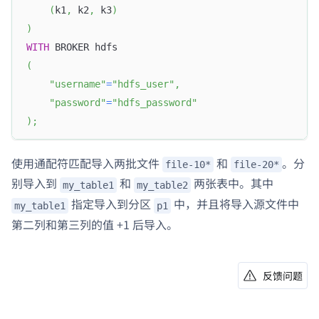
(
k1
,
 k2
,
 k3
)
)
WITH
 BROKER hdfs
(
"username"
=
"hdfs_user"
,
"password"
=
"hdfs_password"
)
;
使用通配符匹配导入两批文件
和
。分
file-10*
file-20*
别导入到
和
两张表中。其中
my_table1
my_table2
Doris Summit 26
↗
指定导入到分区
中，并且将导入源文件中
my_table1
p1
October 21–22 · Virtual event
第二列和第三列的值 +1 后导入。
反馈问题
↗