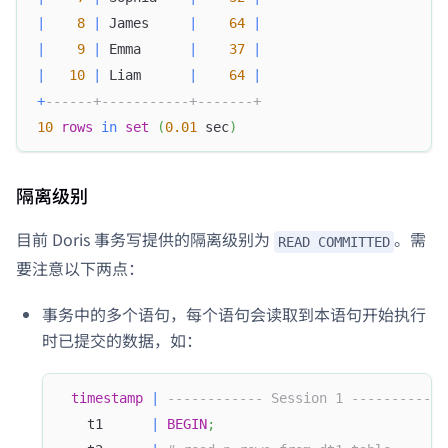
|
8
|
 James     
|
64
|
|
9
|
 Emma      
|
37
|
|
10
|
 Liam      
|
64
|
+
------+-----------+-------+
10
rows
in
set
(
0.01
 sec
)
隔离级别
目前 Doris 事务写提供的隔离级别为
。需
READ COMMITTED
要注意以下两点：
事务中的多个语句，每个语句会读取到本语句开始执行
时已提交的数据，如：
timestamp
|
------------ Session 1 ------------
   t1      
|
BEGIN
;