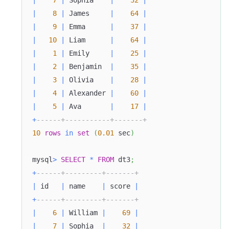
|
7
|
 Sophia    
|
32
|
|
8
|
 James     
|
64
|
|
9
|
 Emma      
|
37
|
|
10
|
 Liam      
|
64
|
|
1
|
 Emily     
|
25
|
|
2
|
 Benjamin  
|
35
|
|
3
|
 Olivia    
|
28
|
|
4
|
 Alexander 
|
60
|
|
5
|
 Ava       
|
17
|
+
------+-----------+-------+
10
rows
in
set
(
0.01
 sec
)
mysql
>
SELECT
*
FROM
 dt3
;
+
------+---------+-------+
|
 id   
|
 name    
|
 score 
|
+
------+---------+-------+
|
6
|
 William 
|
69
|
|
7
|
 Sophia  
|
32
|