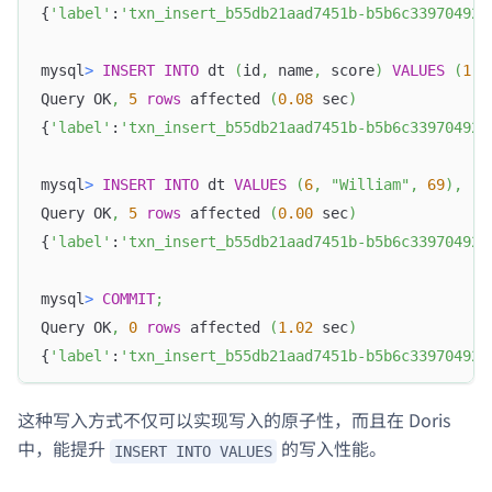
{
'label'
:
'txn_insert_b55db21aad7451b-b5b6c339704920
mysql
>
INSERT
INTO
 dt 
(
id
,
 name
,
 score
)
VALUES
(
1
,
Query OK
,
5
rows
 affected 
(
0.08
 sec
)
{
'label'
:
'txn_insert_b55db21aad7451b-b5b6c339704920
mysql
>
INSERT
INTO
 dt 
VALUES
(
6
,
"William"
,
69
)
,
(
7
Query OK
,
5
rows
 affected 
(
0.00
 sec
)
{
'label'
:
'txn_insert_b55db21aad7451b-b5b6c339704920
mysql
>
COMMIT
;
Query OK
,
0
rows
 affected 
(
1.02
 sec
)
{
'label'
:
'txn_insert_b55db21aad7451b-b5b6c339704920
这种写入方式不仅可以实现写入的原子性，而且在 Doris
中，能提升
的写入性能。
INSERT INTO VALUES