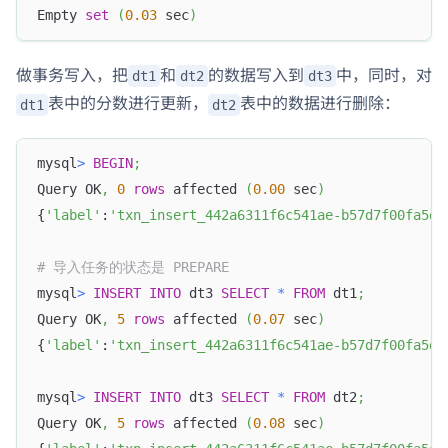
Empty 
set
(
0.03
 sec
)
做事务写入，把
和
的数据写入到
中，同时，对
dt1
dt2
dt3
表中的分数进行更新，
表中的数据进行删除：
dt1
dt2
mysql
>
BEGIN
;
Query OK
,
0
rows
 affected 
(
0.00
 sec
)
{
'label'
:
'txn_insert_442a6311f6c541ae-b57d7f00fa5db
# 导入任务的状态是 PREPARE
mysql
>
INSERT
INTO
 dt3 
SELECT
*
FROM
 dt1
;
Query OK
,
5
rows
 affected 
(
0.07
 sec
)
{
'label'
:
'txn_insert_442a6311f6c541ae-b57d7f00fa5db
mysql
>
INSERT
INTO
 dt3 
SELECT
*
FROM
 dt2
;
Query OK
,
5
rows
 affected 
(
0.08
 sec
)