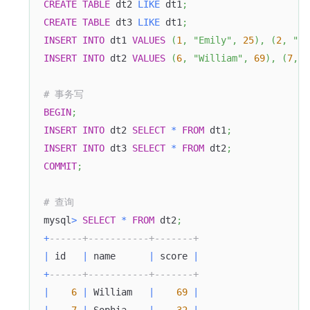
CREATE
TABLE
 dt2 
LIKE
 dt1
;
CREATE
TABLE
 dt3 
LIKE
 dt1
;
INSERT
INTO
 dt1 
VALUES
(
1
,
"Emily"
,
25
)
,
(
2
,
"Be
INSERT
INTO
 dt2 
VALUES
(
6
,
"William"
,
69
)
,
(
7
,
"
# 事务写
BEGIN
;
INSERT
INTO
 dt2 
SELECT
*
FROM
 dt1
;
INSERT
INTO
 dt3 
SELECT
*
FROM
 dt2
;
COMMIT
;
# 查询
mysql
>
SELECT
*
FROM
 dt2
;
+
------+-----------+-------+
|
 id   
|
 name      
|
 score 
|
+
------+-----------+-------+
|
6
|
 William   
|
69
|