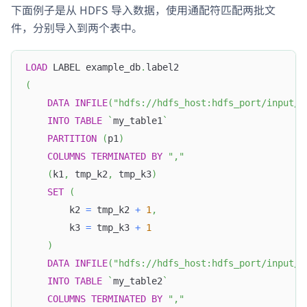
下面例子是从 HDFS 导入数据，使用通配符匹配两批文
件，分别导入到两个表中。
LOAD
 LABEL example_db
.
label2
(
DATA
INFILE
(
"hdfs://hdfs_host:hdfs_port/input/f
INTO
TABLE
`
my_table1
`
PARTITION
(
p1
)
COLUMNS
TERMINATED
BY
","
(
k1
,
 tmp_k2
,
 tmp_k3
)
SET
(
        k2 
=
 tmp_k2 
+
1
,
        k3 
=
 tmp_k3 
+
1
)
DATA
INFILE
(
"hdfs://hdfs_host:hdfs_port/input/f
INTO
TABLE
`
my_table2
`
COLUMNS
TERMINATED
BY
","