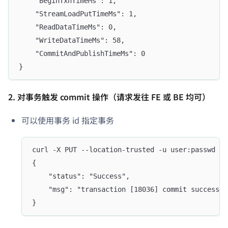
    "BeginTxnTimeMs": 1,
    "StreamLoadPutTimeMs": 1,
    "ReadDataTimeMs": 0,
    "WriteDataTimeMs": 58,
    "CommitAndPublishTimeMs": 0
}
2. 对事务触发 commit 操作（请求发往 FE 或 BE 均可）
可以使用事务 id 指定事务
curl -X PUT --location-trusted -u user:passwd -H
{
    "status": "Success",
    "msg": "transaction [18036] commit successfu
}