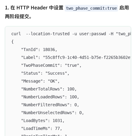
1. 在 HTTP Header 中设置
启用
two_phase_commit:true
两阶段提交。
curl  --location-trusted -u user:passwd -H "two_pha
{
    "TxnId": 18036,
    "Label": "55c8ffc9-1c40-4d51-b75e-f2265b3602ef"
    "TwoPhaseCommit": "true",
    "Status": "Success",
    "Message": "OK",
    "NumberTotalRows": 100,
    "NumberLoadedRows": 100,
    "NumberFilteredRows": 0,
    "NumberUnselectedRows": 0,
    "LoadBytes": 1031,
    "LoadTimeMs": 77,