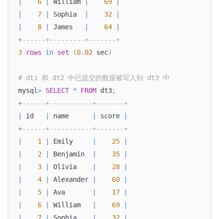
|
6
|
 William 
|
69
|
|
7
|
 Sophia  
|
32
|
|
8
|
 James   
|
64
|
+
------+---------+-------+
3
rows
in
set
(
0.02
 sec
)
# dt1 和 dt2 中已提交的数据被写入到 dt3 中
mysql
>
SELECT
*
FROM
 dt3
;
+
------+-----------+-------+
|
 id   
|
 name      
|
 score 
|
+
------+-----------+-------+
|
1
|
 Emily     
|
25
|
|
2
|
 Benjamin  
|
35
|
|
3
|
 Olivia    
|
28
|
|
4
|
 Alexander 
|
60
|
|
5
|
 Ava       
|
17
|
|
6
|
 William   
|
69
|
|
7
|
 Sophia    
|
32
|