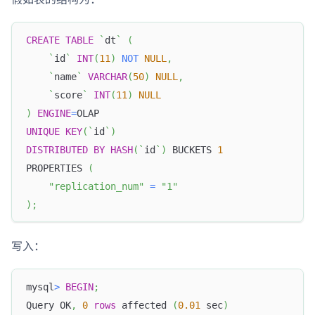
CREATE
TABLE
`
dt
`
(
`
id
`
INT
(
11
)
NOT
NULL
,
`
name
`
VARCHAR
(
50
)
NULL
,
`
score
`
INT
(
11
)
NULL
)
ENGINE
=
OLAP
UNIQUE
KEY
(
`
id
`
)
DISTRIBUTED
BY
HASH
(
`
id
`
)
 BUCKETS 
1
PROPERTIES 
(
"replication_num"
=
"1"
)
;
写入：
mysql
>
BEGIN
;
Query OK
,
0
rows
 affected 
(
0.01
 sec
)