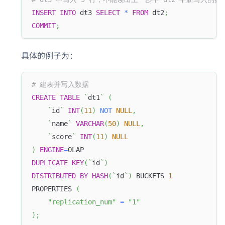
INSERT
INTO
 dt3 
SELECT
*
FROM
 dt2
;
COMMIT
;
具体的例子为：
# 建表并写入数据
CREATE
TABLE
`
dt1
`
(
`
id
`
INT
(
11
)
NOT
NULL
,
`
name
`
VARCHAR
(
50
)
NULL
,
`
score
`
INT
(
11
)
NULL
)
ENGINE
=
OLAP
DUPLICATE
KEY
(
`
id
`
)
DISTRIBUTED
BY
HASH
(
`
id
`
)
 BUCKETS 
1
PROPERTIES 
(
"replication_num"
=
"1"
)
;