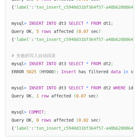
{
'label'
:
'txn_insert_c5940d31bf364f57-a48b628886415
mysql
>
INSERT
INTO
 dt3 
SELECT
*
FROM
 dt1
;
Query OK
,
5
rows
 affected 
(
0.07
 sec
)
{
'label'
:
'txn_insert_c5940d31bf364f57-a48b628886415
# 失败的写入自动回滚
mysql
>
INSERT
INTO
 dt3 
SELECT
*
FROM
 dt2
;
ERROR 
5025
(
HY000
)
: 
Insert
 has filtered 
data
in
 str
mysql
>
INSERT
INTO
 dt3 
SELECT
*
FROM
 dt2 
WHERE
 id 
=
Query OK
,
1
row
 affected 
(
0.07
 sec
)
mysql
>
COMMIT
;
Query OK
,
0
rows
 affected 
(
0.02
 sec
)
{
'label'
:
'txn_insert_c5940d31bf364f57-a48b628886415