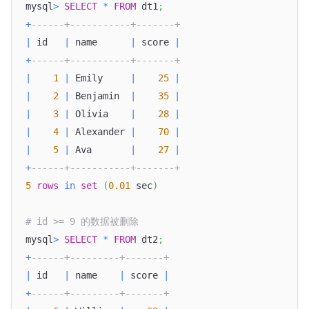
mysql
>
SELECT
*
FROM
 dt1
;
+
------+-----------+-------+
|
 id   
|
 name      
|
 score 
|
+
------+-----------+-------+
|
1
|
 Emily     
|
25
|
|
2
|
 Benjamin  
|
35
|
|
3
|
 Olivia    
|
28
|
|
4
|
 Alexander 
|
70
|
|
5
|
 Ava       
|
27
|
+
------+-----------+-------+
5
rows
in
set
(
0.01
 sec
)
# id >= 9 的数据被删除
mysql
>
SELECT
*
FROM
 dt2
;
+
------+---------+-------+
|
 id   
|
 name    
|
 score 
|
+
------+---------+-------+