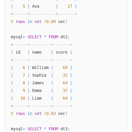
|
5
|
 Ava       
|
17
|
+
------+-----------+-------+
5
rows
in
set
(
0.04
 sec
)
mysql
>
SELECT
*
FROM
 dt2
;
+
------+---------+-------+
|
 id   
|
 name    
|
 score 
|
+
------+---------+-------+
|
6
|
 William 
|
69
|
|
7
|
 Sophia  
|
32
|
|
8
|
 James   
|
64
|
|
9
|
 Emma    
|
37
|
|
10
|
 Liam    
|
64
|
+
------+---------+-------+
5
rows
in
set
(
0.03
 sec
)
mysql
>
SELECT
*
FROM
 dt3
;