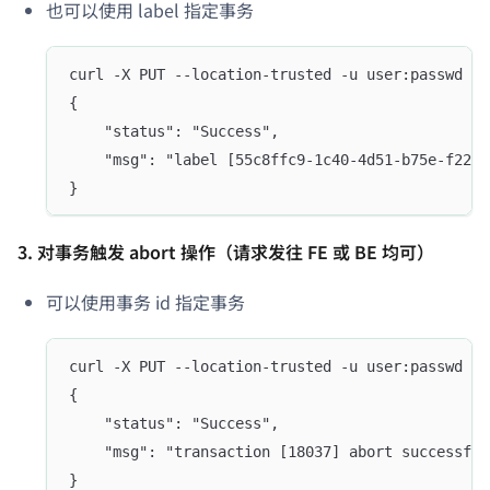
也可以使用 label 指定事务
curl -X PUT --location-trusted -u user:passwd  -
{
    "status": "Success",
    "msg": "label [55c8ffc9-1c40-4d51-b75e-f2265
}
3. 对事务触发 abort 操作（请求发往 FE 或 BE 均可）
可以使用事务 id 指定事务
curl -X PUT --location-trusted -u user:passwd  -
{
    "status": "Success",
    "msg": "transaction [18037] abort successful
}