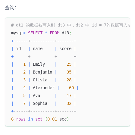
查询：
# dt1 的数据被写入到 dt3 中，dt2 中 id = 7的数据写
mysql
>
SELECT
*
FROM
 dt3
;
+
------+----------+-------+
|
 id   
|
 name     
|
 score 
|
+
------+----------+-------+
|
1
|
 Emily    
|
25
|
|
2
|
 Benjamin 
|
35
|
|
3
|
 Olivia   
|
28
|
|
4
|
 Alexander 
|
60
|
|
5
|
 Ava      
|
17
|
|
7
|
 Sophia   
|
32
|
+
------+----------+-------+
6
rows
in
set
(
0.01
 sec
)