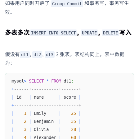
如果用户同时开启了
和事务写，事务写生
Group Commit
效。
多表多次
,
,
写入
INSERT INTO SELECT
UPDATE
DELETE
假设有
,
,
3 张表，表结构同上，表中数据
dt1
dt2
dt3
为：
mysql
>
SELECT
*
FROM
 dt1
;
+
------+-----------+-------+
|
 id   
|
 name      
|
 score 
|
+
------+-----------+-------+
|
1
|
 Emily     
|
25
|
|
2
|
 Benjamin  
|
35
|
|
3
|
 Olivia    
|
28
|
|
4
|
 Alexander 
|
60
|