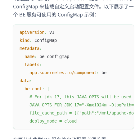
ConfigMap 来挂载自定义启动配置文件。以下展示了一
个 BE 服务可使用的 ConfigMap 示例：
apiVersion
:
 v1
kind
:
 ConfigMap
metadata
:
name
:
 be
-
configmap
labels
:
app.kubernetes.io/component
:
 be
data
:
be.conf
:
|
    # For jdk 17, this JAVA_OPTS will be used as
    JAVA_OPTS_FOR_JDK_17="-Xmx1024m -DlogPath=$L
    file_cache_path = [{"path":"/mnt/apache-dori
    deploy_mode = cloud