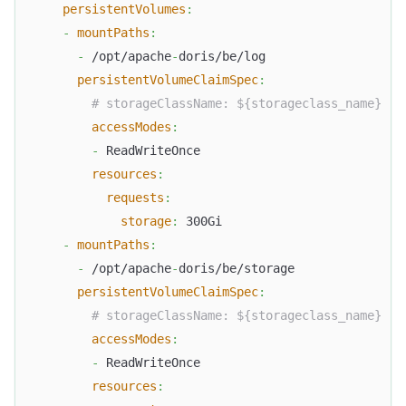
persistentVolumes
:
-
mountPaths
:
-
 /opt/apache
-
doris/be/log
persistentVolumeClaimSpec
:
# storageClassName: ${storageclass_name}
accessModes
:
-
 ReadWriteOnce
resources
:
requests
:
storage
:
 300Gi
-
mountPaths
:
-
 /opt/apache
-
doris/be/storage
persistentVolumeClaimSpec
:
# storageClassName: ${storageclass_name}
accessModes
:
-
 ReadWriteOnce
resources
: