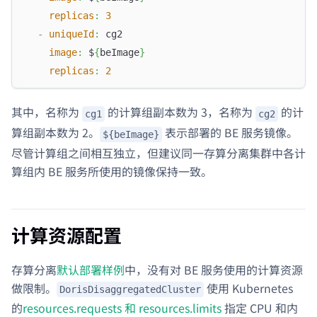
replicas
:
3
-
uniqueId
:
 cg2
image
:
 $
{
beImage
}
replicas
:
2
其中，名称为
的计算组副本数为 3，名称为
的计
cg1
cg2
算组副本数为 2。
表示部署的 BE 服务镜像。
${beImage}
尽管计算组之间相互独立，但建议同一存算分离集群中各计
算组内 BE 服务所使用的镜像保持一致。
计算资源配置
存算分离
默认部署样例
中，没有对 BE 服务使用的计算资源
做限制。
使用 Kubernetes
DorisDisaggregatedCluster
的
resources.requests 和 resources.limits
指定 CPU 和内