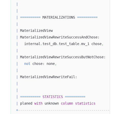
|
|
|
=
=
=
=
=
=
=
=
=
=
 MATERIALIZATIONS 
=
=
=
=
=
=
=
=
=
=
|
|
 MaterializedView                              
|
 MaterializedViewRewriteSuccessAndChose:       
|
   internal
.
test_db
.
test_table
.
mv_1 chose
,
|
|
 MaterializedViewRewriteSuccessButNotChose:    
|
not
 chose: none
,
Doris Summit 26
|
↗
October 21–22 · Virtual event
|
 MaterializedViewRewriteFail:                  
|
|
|
=
=
=
=
=
=
=
=
=
=
STATISTICS
=
=
=
=
=
=
=
=
=
=
|
 planed 
with
 unknown 
column
statistics
↗
+
-----------------------------------------------