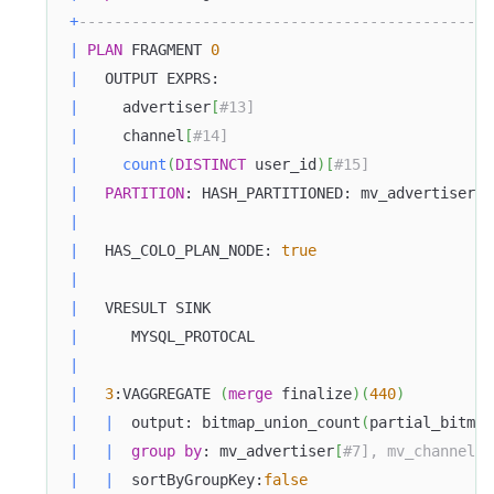
+
-----------------------------------------------
|
PLAN
 FRAGMENT 
0
|
   OUTPUT EXPRS:                               
|
     advertiser
[
#13]                           
|
     channel
[
#14]                              
|
count
(
DISTINCT
 user_id
)
[
#15]              
|
PARTITION
: HASH_PARTITIONED: mv_advertiser
[
#
|
|
   HAS_COLO_PLAN_NODE: 
true
|
|
   VRESULT SINK                                
|
      MYSQL_PROTOCAL                           
|
|
3
:VAGGREGATE 
(
merge
 finalize
)
(
440
)
|
|
  output: bitmap_union_count
(
partial_bitmap
|
|
group
by
: mv_advertiser
[
#7], mv_channel[#
|
|
  sortByGroupKey:
false