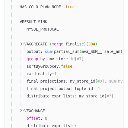
|
   HAS_COLO_PLAN_NODE: 
true
|
|
   VRESULT SINK                                   
|
      MYSQL_PROTOCAL                              
|
|
3
:VAGGREGATE 
(
merge
 finalize
)
(
384
)
|
|
  output: 
sum
(
partial_sum
(
mva_SUM__
`
sale_amt
`
)
|
|
group
by
: mv_store_id
[
#7]                   
|
|
  sortByGroupKey:
false
|
|
  cardinality
=
1
|
|
  final projections: mv_store_id
[
#9], sum(mva_
|
|
  final project output tuple id: 
4
|
|
  distribute expr lists: mv_store_id
[
#7]      
|
|
|
2
:VEXCHANGE                                    
|
offset
: 
0
|
      distribute expr lists:                      