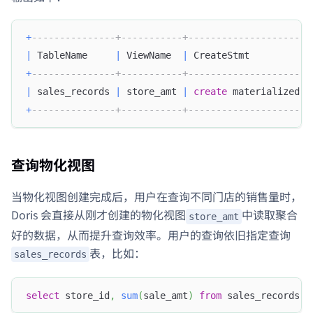
+
---------------+-----------+----------------------
|
 TableName     
|
 ViewName  
|
 CreateStmt           
+
---------------+-----------+----------------------
|
 sales_records 
|
 store_amt 
|
create
 materialized 
v
+
---------------+-----------+----------------------
查询物化视图
当物化视图创建完成后，用户在查询不同门店的销售量时，
Doris 会直接从刚才创建的物化视图
中读取聚合
store_amt
好的数据，从而提升查询效率。用户的查询依旧指定查询
表，比如：
sales_records
select
 store_id
,
sum
(
sale_amt
)
from
 sales_records 
g