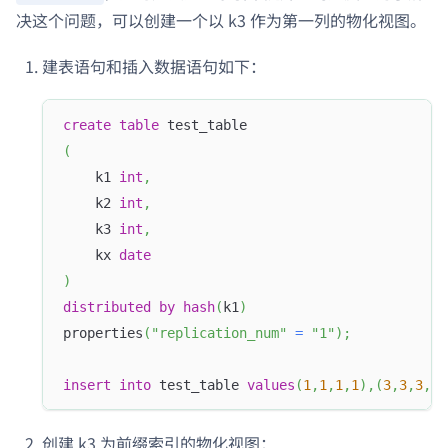
决这个问题，可以创建一个以 k3 作为第一列的物化视图。
建表语句和插入数据语句如下：
create
table
 test_table
(
    k1 
int
,
    k2 
int
,
    k3 
int
,
    kx 
date
)
distributed
by
hash
(
k1
)
properties
(
"replication_num"
=
"1"
)
;
insert
into
 test_table 
values
(
1
,
1
,
1
,
1
)
,
(
3
,
3
,
3
,
3
)
创建 k3 为前缀索引的物化视图：