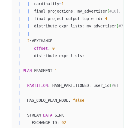
|
|
  cardinality
=
1
|
|
  final projections: mv_advertiser
[
#10], mv
|
|
  final project output tuple id: 
4
|
|
  distribute expr lists: mv_advertiser
[
#7],
|
|
|
2
:VEXCHANGE                                 
|
offset
: 
0
|
      distribute expr lists:                   
|
|
PLAN
 FRAGMENT 
1
|
|
PARTITION
: HASH_PARTITIONED: user_id
[
#6]    
|
|
   HAS_COLO_PLAN_NODE: 
false
|
|
   STREAM 
DATA
 SINK                            
|
     EXCHANGE ID: 
02