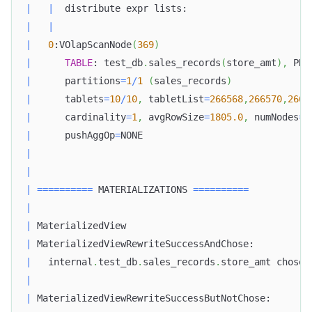
|
|
  distribute expr lists:                      
|
|
|
0
:VOlapScanNode
(
369
)
|
TABLE
: test_db
.
sales_records
(
store_amt
)
,
 PRE
|
      partitions
=
1
/
1
(
sales_records
)
|
      tablets
=
10
/
10
,
 tabletList
=
266568
,
266570
,
2665
|
      cardinality
=
1
,
 avgRowSize
=
1805.0
,
 numNodes
=
1
|
      pushAggOp
=
NONE                              
|
|
|
=
=
=
=
=
=
=
=
=
=
 MATERIALIZATIONS 
=
=
=
=
=
=
=
=
=
=
|
|
 MaterializedView                                 
|
 MaterializedViewRewriteSuccessAndChose:          
|
   internal
.
test_db
.
sales_records
.
store_amt chose
,
|
|
 MaterializedViewRewriteSuccessButNotChose:       