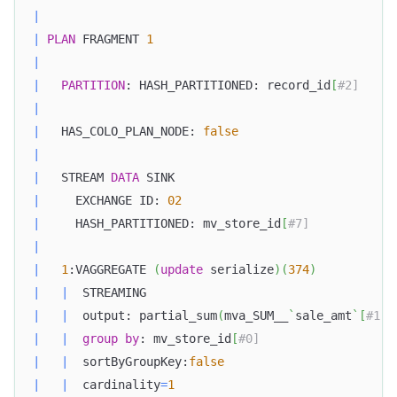
|
|
PLAN
 FRAGMENT 
1
|
|
PARTITION
: HASH_PARTITIONED: record_id
[
#2]     
|
|
   HAS_COLO_PLAN_NODE: 
false
|
|
   STREAM 
DATA
 SINK                               
|
     EXCHANGE ID: 
02
|
     HASH_PARTITIONED: mv_store_id
[
#7]            
|
|
1
:VAGGREGATE 
(
update
 serialize
)
(
374
)
|
|
  STREAMING                                   
|
|
  output: partial_sum
(
mva_SUM__
`
sale_amt
`
[
#1])
|
|
group
by
: mv_store_id
[
#0]                   
|
|
  sortByGroupKey:
false
|
|
  cardinality
=
1