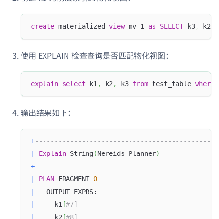
create
 materialized 
view
 mv_1 
as
SELECT
 k3
,
 k2
,
 
使用 EXPLAIN 检查查询是否匹配物化视图：
explain
select
 k1
,
 k2
,
 k3 
from
 test_table 
where
 
输出结果如下：
+
-----------------------------------------------
|
Explain
 String
(
Nereids Planner
)
+
-----------------------------------------------
|
PLAN
 FRAGMENT 
0
|
   OUTPUT EXPRS:                               
|
     k1
[
#7]                                    
|
     k2
[
#8]                                    