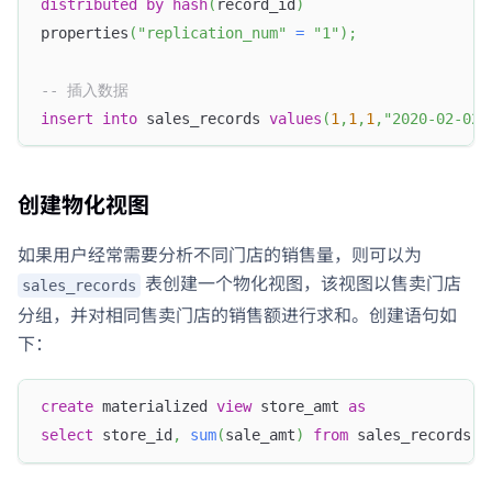
distributed
by
hash
(
record_id
)
properties
(
"replication_num"
=
"1"
)
;
-- 插入数据
insert
into
 sales_records 
values
(
1
,
1
,
1
,
"2020-02-02"
创建物化视图
如果用户经常需要分析不同门店的销售量，则可以为
表创建一个物化视图，该视图以售卖门店
sales_records
分组，并对相同售卖门店的销售额进行求和。创建语句如
下：
create
 materialized 
view
 store_amt 
as
select
 store_id
,
sum
(
sale_amt
)
from
 sales_records 
g