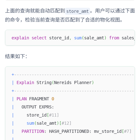
上面的查询就能自动匹配到
。用户可以通过下面
store_amt
的命令，检验当前查询是否匹配到了合适的物化视图。
explain
select
 store_id
,
sum
(
sale_amt
)
from
 sales_r
结果如下：
+
--------------------------------------------------
|
Explain
 String
(
Nereids Planner
)
+
--------------------------------------------------
|
PLAN
 FRAGMENT 
0
|
   OUTPUT EXPRS:                                  
|
     store_id
[
#11]                                
|
sum
(
sale_amt
)
[
#12]                           
|
PARTITION
: HASH_PARTITIONED: mv_store_id
[
#7]   
|