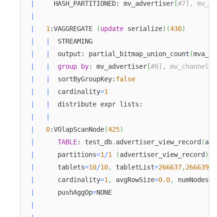
|
     HASH_PARTITIONED: mv_advertiser
[
#7], mv_ch
|
|
1
:VAGGREGATE 
(
update
 serialize
)
(
430
)
|
|
  STREAMING                                
|
|
  output: partial_bitmap_union_count
(
mva_BI
|
|
group
by
: mv_advertiser
[
#0], mv_channel[#
|
|
  sortByGroupKey:
false
|
|
  cardinality
=
1
|
|
  distribute expr lists:                   
|
|
|
0
:VOlapScanNode
(
425
)
|
TABLE
: test_db
.
advertiser_view_record
(
adv
|
      partitions
=
1
/
1
(
advertiser_view_record
)
|
      tablets
=
10
/
10
,
 tabletList
=
266637
,
266639
,
2
|
      cardinality
=
1
,
 avgRowSize
=
0.0
,
 numNodes
=
1
|
      pushAggOp
=
NONE                           
|