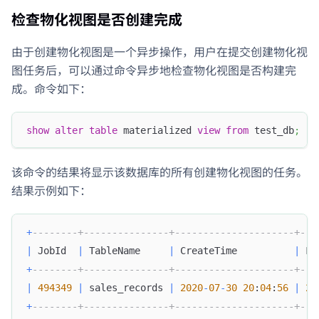
检查物化视图是否创建完成
由于创建物化视图是一个异步操作，用户在提交创建物化视
图任务后，可以通过命令异步地检查物化视图是否构建完
成。命令如下：
show
alter
table
 materialized 
view
from
 test_db
;
该命令的结果将显示该数据库的所有创建物化视图的任务。
结果示例如下：
+
--------+---------------+---------------------+---
|
 JobId  
|
 TableName     
|
 CreateTime          
|
 Fi
+
--------+---------------+---------------------+---
|
494349
|
 sales_records 
|
2020
-
07
-
30
20
:
04
:
56
|
20
+
--------+---------------+---------------------+---