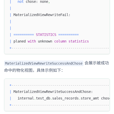
|
not
 chose: none
,
|
|
 MaterializedViewRewriteFail:                     
|
|
|
=
=
=
=
=
=
=
=
=
=
STATISTICS
=
=
=
=
=
=
=
=
=
=
|
 planed 
with
 unknown 
column
statistics
+
--------------------------------------------------
会展示被成功
MaterializedViewRewriteSuccessAndChose
命中的物化视图，具体示例如下：
+
--------------------------------------------------
|
 MaterializedViewRewriteSuccessAndChose:          
|
   internal
.
test_db
.
sales_records
.
store_amt chose
,
+
--------------------------------------------------