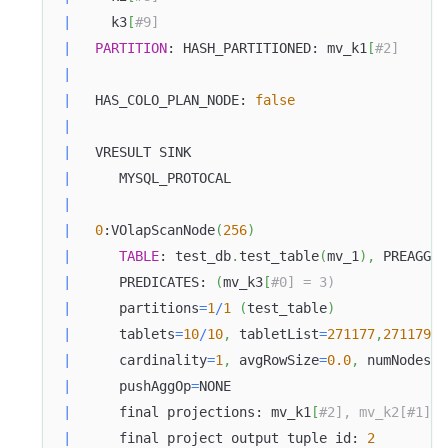
|
     k3
[
#9]                                    
|
PARTITION
: HASH_PARTITIONED: mv_k1
[
#2]      
|
|
   HAS_COLO_PLAN_NODE: 
false
|
|
   VRESULT SINK                                
|
      MYSQL_PROTOCAL                           
|
|
0
:VOlapScanNode
(
256
)
|
TABLE
: test_db
.
test_table
(
mv_1
)
,
 PREAGGRE
|
      PREDICATES: 
(
mv_k3
[
#0] = 3)              
|
      partitions
=
1
/
1
(
test_table
)
|
      tablets
=
10
/
10
,
 tabletList
=
271177
,
271179
,
2
|
      cardinality
=
1
,
 avgRowSize
=
0.0
,
 numNodes
=
1
|
      pushAggOp
=
NONE                           
|
      final projections: mv_k1
[
#2], mv_k2[#1], 
|
      final project output tuple id: 
2