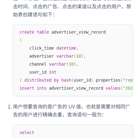
击时间、点击的广告、点击的渠道以及点击的用户。原
始表创建语句如下：
create
table
 advertiser_view_record
(
    click_time 
datetime
,
    advertiser 
varchar
(
10
)
,
    channel 
varchar
(
10
)
,
    user_id 
int
)
distributed
by
hash
(
user_id
)
 properties
(
"repli
insert
into
 advertiser_view_record 
values
(
"2020-
用户想要查询的是广告的 UV 值，也就是需要对相同广
告的用户进行精确去重，查询语句一般为：
select