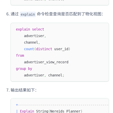
通过
命令检查查询是否匹配到了物化视图：
explain
explain
select
    advertiser
,
    channel
,
count
(
distinct
 user_id
)
from
    advertiser_view_record 
group
by
    advertiser
,
 channel
;
输出结果如下：
+
-----------------------------------------------
|
Explain
 String
(
Nereids Planner
)