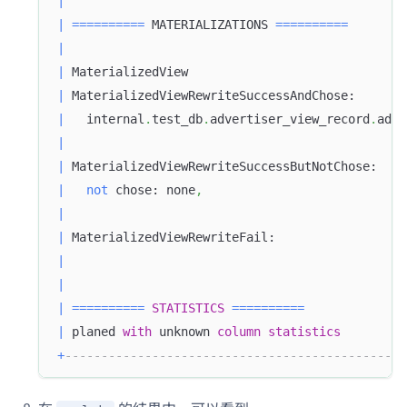
|
|
=
=
=
=
=
=
=
=
=
=
 MATERIALIZATIONS 
=
=
=
=
=
=
=
=
=
=
|
|
 MaterializedView                              
|
 MaterializedViewRewriteSuccessAndChose:       
|
   internal
.
test_db
.
advertiser_view_record
.
adve
|
|
 MaterializedViewRewriteSuccessButNotChose:    
|
not
 chose: none
,
|
|
 MaterializedViewRewriteFail:                  
|
|
|
=
=
=
=
=
=
=
=
=
=
STATISTICS
=
=
=
=
=
=
=
=
=
=
|
 planed 
with
 unknown 
column
statistics
+
-----------------------------------------------