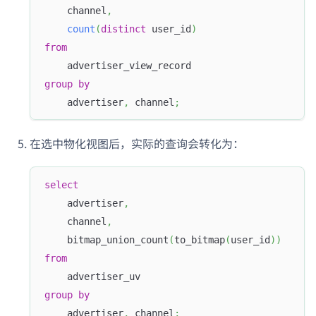
    channel
,
count
(
distinct
 user_id
)
from
    advertiser_view_record 
group
by
    advertiser
,
 channel
;
在选中物化视图后，实际的查询会转化为：
select
    advertiser
,
    channel
,
    bitmap_union_count
(
to_bitmap
(
user_id
)
)
from
    advertiser_uv 
group
by
    advertiser
,
 channel
;