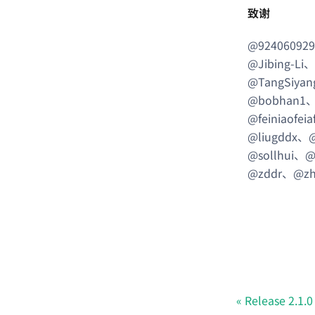
致谢
@92406092
@Jibing-L
@TangSiya
@bobhan1、
@feiniaofe
@liugddx、
@sollhui、@
@zddr、@zh
Release 2.1.0