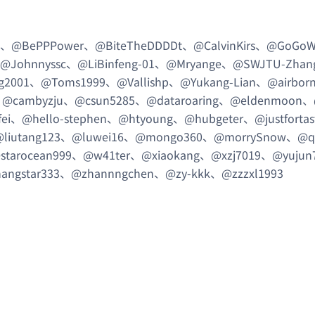
9、@BePPPower、@BiteTheDDDDt、@CalvinKirs、@GoG
i、@Johnnyssc、@LiBinfeng-01、@Mryange、@SWJTU-Zhan
ng2001、@Toms1999、@Vallishp、@Yukang-Lian、@airbo
@cambyzju、@csun5285、@dataroaring、@eldenmoon、@
iafei、@hello-stephen、@htyoung、@hubgeter、@justforta
@liutang123、@luwei16、@mongo360、@morrySnow、@q
starocean999、@w41ter、@xiaokang、@xzj7019、@yujun
angstar333、@zhannngchen、@zy-kkk、@zzzxl1993