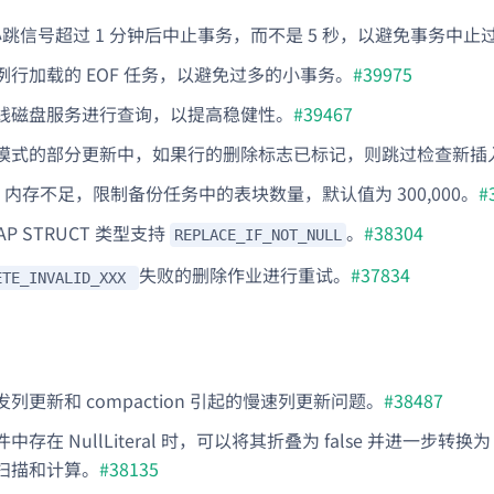
心跳信号超过 1 分钟后中止事务，而不是 5 秒，以避免事务中止
例行加载的 EOF 任务，以避免过多的小事务。
#39975
线磁盘服务进行查询，以提高稳健性。
#39467
模式的部分更新中，如果行的删除标志已标记，则跳过检查新插
E 内存不足，限制备份任务中的表块数量，默认值为 300,000。
#
MAP STRUCT 类型支持
。
#38304
REPLACE_IF_NOT_NULL
失败的删除作业进行重试。
#37834
ETE_INVALID_XXX
列更新和 compaction 引起的慢速列更新问题。
#38487
存在 NullLiteral 时，可以将其折叠为 false 并进一步转换为
扫描和计算。
#38135