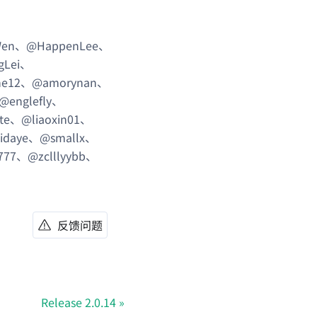
oWen、@HappenLee、
gLei、
rne12、@amorynan、
englefly、
ste、@liaoxin01、
idaye、@smallx、
777、@zclllyybb、
反馈问题
Release 2.0.14