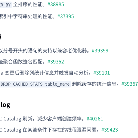
全排序的性能。
#38985
ER BY
索引中字符串处理的性能。
#37395
器
以分号开头的语句的支持以兼容老优化器。
#39399
些聚合函数签名匹配。
#39352
ema 变更后删除列统计信息并触发自动分析。
#39101
删除缓存的统计信息。
#39367
DROP CACHED STATS table_name
alog
BC Catalog 刷新，减少客户端创建频率。
#40261
BC Catalog 在某些条件下存在的线程泄漏问题。
#39423