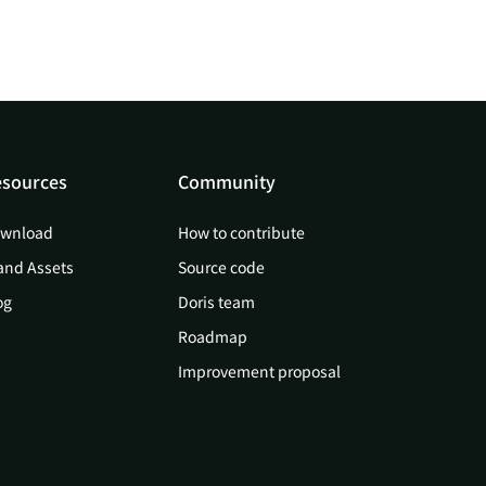
sources
Community
wnload
How to contribute
and Assets
Source code
og
Doris team
Roadmap
Improvement proposal