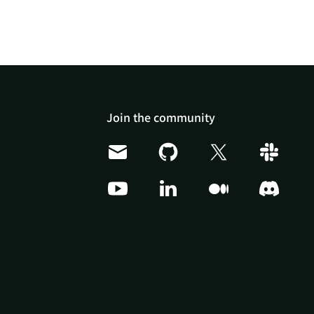
Join the community
Doris Summit 26
↗
October 21–22 · Virtual
event