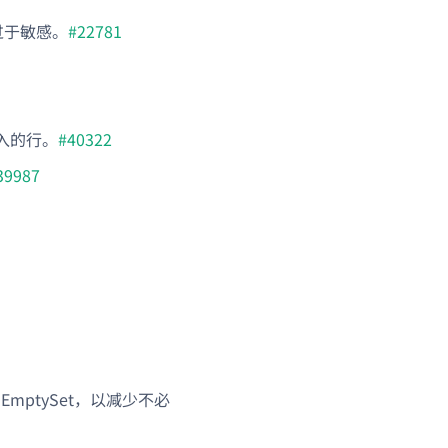
过于敏感。
#22781
入的行。
#40322
39987
 EmptySet，以减少不必