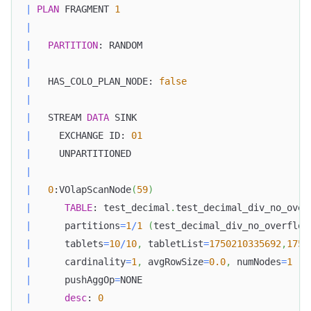
|
PLAN
 FRAGMENT 
1
|
|
PARTITION
: RANDOM                              
|
|
   HAS_COLO_PLAN_NODE: 
false
|
|
   STREAM 
DATA
 SINK                               
|
     EXCHANGE ID: 
01
|
     UNPARTITIONED                                
|
|
0
:VOlapScanNode
(
59
)
|
TABLE
: test_decimal
.
test_decimal_div_no_over
|
      partitions
=
1
/
1
(
test_decimal_div_no_overflow
|
      tablets
=
10
/
10
,
 tabletList
=
1750210335692
,
1750
|
      cardinality
=
1
,
 avgRowSize
=
0.0
,
 numNodes
=
1
|
      pushAggOp
=
NONE                              
|
desc
: 
0