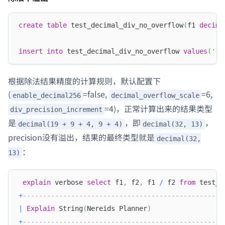
create
table
 test_decimal_div_no_overflow
(
f1 
decima
insert
into
 test_decimal_div_no_overflow 
values
(
'12
根据除法结果精度的计算规则，默认配置下
(
=false,
=6,
enable_decimal256
decimal_overflow_scale
=4)，正常计算出来的结果类型
div_precision_increment
是
，即
，
decimal(19 + 9 + 4, 9 + 4)
decimal(32, 13)
precision没有溢出，结果的最终类型就是
decimal(32,
：
13)
explain
 verbose 
select
 f1
,
 f2
,
 f1 
/
 f2 
from
 test_d
+
--------------------------------------------------
|
Explain
 String
(
Nereids Planner
)
+
--------------------------------------------------