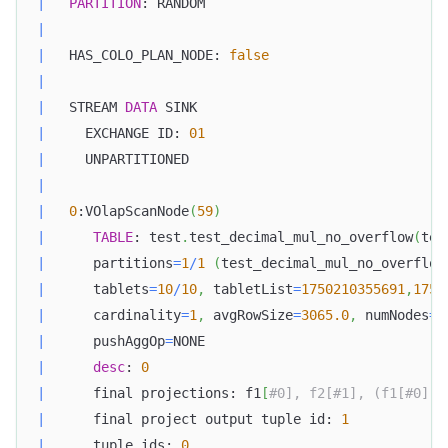
|
PARTITION
: RANDOM                              
|
|
   HAS_COLO_PLAN_NODE: 
false
|
|
   STREAM 
DATA
 SINK                               
|
     EXCHANGE ID: 
01
|
     UNPARTITIONED                                
|
|
0
:VOlapScanNode
(
59
)
|
TABLE
: test
.
test_decimal_mul_no_overflow
(
tes
|
      partitions
=
1
/
1
(
test_decimal_mul_no_overflow
|
      tablets
=
10
/
10
,
 tabletList
=
1750210355691
,
1750
|
      cardinality
=
1
,
 avgRowSize
=
3065.0
,
 numNodes
=
1
|
      pushAggOp
=
NONE                              
|
desc
: 
0
|
      final projections: f1
[
#0], f2[#1], (f1[#0] *
|
      final project output tuple id: 
1
|
      tuple ids: 
0