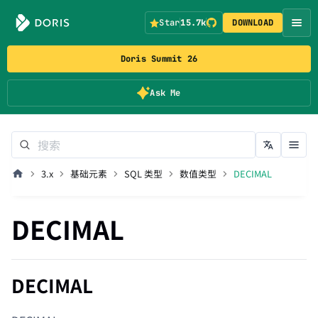
Star
15.7k
DOWNLOAD
Doris Summit 26
Ask Me
3.x
基础元素
SQL 类型
数值类型
DECIMAL
DECIMAL
DECIMAL