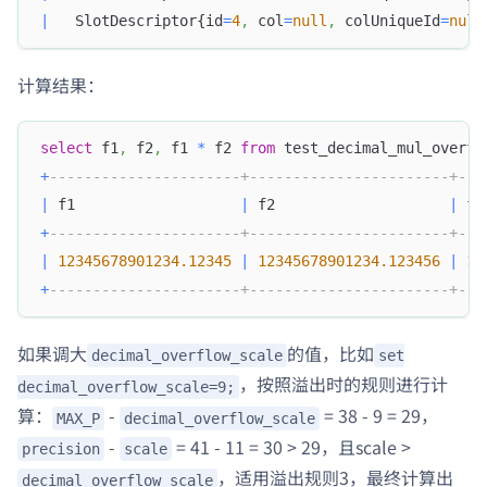
|
   SlotDescriptor{id
=
4
,
 col
=
null
,
 colUniqueId
=
null
计算结果：
select
 f1
,
 f2
,
 f1 
*
 f2 
from
 test_decimal_mul_overfl
+
----------------------+-----------------------+---
|
 f1                   
|
 f2                    
|
 f1
+
----------------------+-----------------------+---
|
12345678901234.12345
|
12345678901234.123456
|
15
+
----------------------+-----------------------+---
如果调大
的值，比如
decimal_overflow_scale
set
，按照溢出时的规则进行计
decimal_overflow_scale=9;
算：
-
= 38 - 9 = 29，
MAX_P
decimal_overflow_scale
-
= 41 - 11 = 30 > 29，且scale >
precision
scale
，适用溢出规则3，最终计算出
decimal_overflow_scale