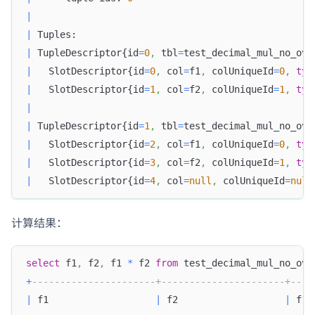
|
|
 Tuples:                                          
|
 TupleDescriptor{id
=
0
,
 tbl
=
test_decimal_mul_no_ove
|
   SlotDescriptor{id
=
0
,
 col
=
f1
,
 colUniqueId
=
0
,
typ
|
   SlotDescriptor{id
=
1
,
 col
=
f2
,
 colUniqueId
=
1
,
typ
|
|
 TupleDescriptor{id
=
1
,
 tbl
=
test_decimal_mul_no_ove
|
   SlotDescriptor{id
=
2
,
 col
=
f1
,
 colUniqueId
=
0
,
typ
|
   SlotDescriptor{id
=
3
,
 col
=
f2
,
 colUniqueId
=
1
,
typ
|
   SlotDescriptor{id
=
4
,
 col
=
null
,
 colUniqueId
=
null
计算结果：
select
 f1
,
 f2
,
 f1 
*
 f2 
from
 test_decimal_mul_no_ove
+
----------------------+----------------------+----
|
 f1                   
|
 f2                   
|
 f1 