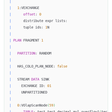
|
|
1
:VEXCHANGE                                    
|
offset
: 
0
|
      distribute expr lists:                      
|
      tuple ids: 
1
N                               
|
|
PLAN
 FRAGMENT 
1
|
|
PARTITION
: RANDOM                              
|
|
   HAS_COLO_PLAN_NODE: 
false
|
|
   STREAM 
DATA
 SINK                               
|
     EXCHANGE ID: 
01
|
     UNPARTITIONED                                
|
|
0
:VOlapScanNode
(
59
)
|
TABLE
: test
.
test_decimal_mul_overflow1
(
test_