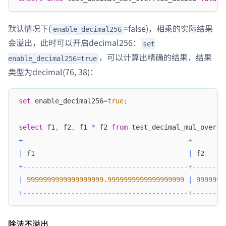
默认情况下(
=false)，相乘的实际结果
enable_decimal256
会溢出，此时可以开启decimal256：
set
，可以计算出精确的结果，结果
enable_decimal256=true
类型为decimal(76, 38)：
set
 enable_decimal256
=
true
;
select
 f1
,
 f2
,
 f1 
*
 f2 
from
 test_decimal_mul_overfl
+
-----------------------------------------+--------
|
 f1                                      
|
 f2     
+
-----------------------------------------+--------
|
9999999999999999999.9999999999999999999
|
9999999
+
-----------------------------------------+--------
除法不溢出