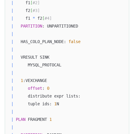
|
     f1
[
#2]                                       
|
     f2
[
#3]                                       
|
     f1 
*
 f2
[
#4]                                  
|
PARTITION
: UNPARTITIONED                       
|
|
   HAS_COLO_PLAN_NODE: 
false
|
|
   VRESULT SINK                                   
|
      MYSQL_PROTOCAL                              
|
|
1
:VEXCHANGE                                    
|
offset
: 
0
|
      distribute expr lists:                      
|
      tuple ids: 
1
N                               
|
|
PLAN
 FRAGMENT 
1
|