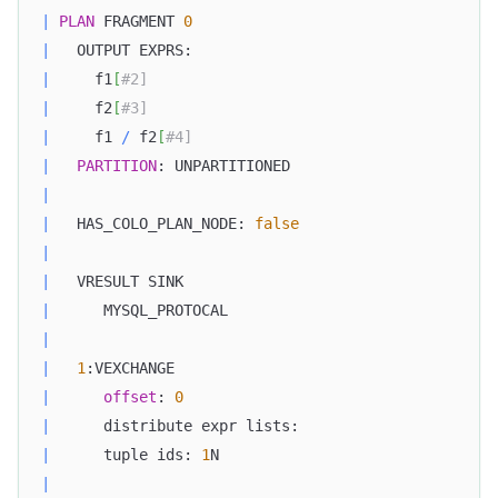
|
PLAN
 FRAGMENT 
0
|
   OUTPUT EXPRS:                                  
|
     f1
[
#2]                                       
|
     f2
[
#3]                                       
|
     f1 
/
 f2
[
#4]                                  
|
PARTITION
: UNPARTITIONED                       
|
|
   HAS_COLO_PLAN_NODE: 
false
|
|
   VRESULT SINK                                   
|
      MYSQL_PROTOCAL                              
|
|
1
:VEXCHANGE                                    
|
offset
: 
0
|
      distribute expr lists:                      
|
      tuple ids: 
1
N                               
|