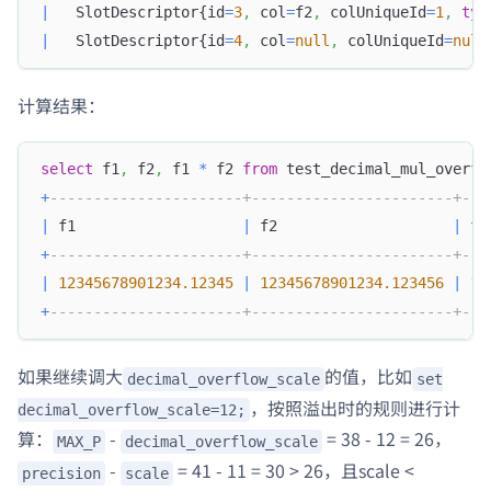
|
   SlotDescriptor{id
=
3
,
 col
=
f2
,
 colUniqueId
=
1
,
typ
|
   SlotDescriptor{id
=
4
,
 col
=
null
,
 colUniqueId
=
null
计算结果：
select
 f1
,
 f2
,
 f1 
*
 f2 
from
 test_decimal_mul_overfl
+
----------------------+-----------------------+---
|
 f1                   
|
 f2                    
|
 f1
+
----------------------+-----------------------+---
|
12345678901234.12345
|
12345678901234.123456
|
15
+
----------------------+-----------------------+---
如果继续调大
的值，比如
decimal_overflow_scale
set
，按照溢出时的规则进行计
decimal_overflow_scale=12;
算：
-
= 38 - 12 = 26，
MAX_P
decimal_overflow_scale
-
= 41 - 11 = 30 > 26，且scale <
precision
scale