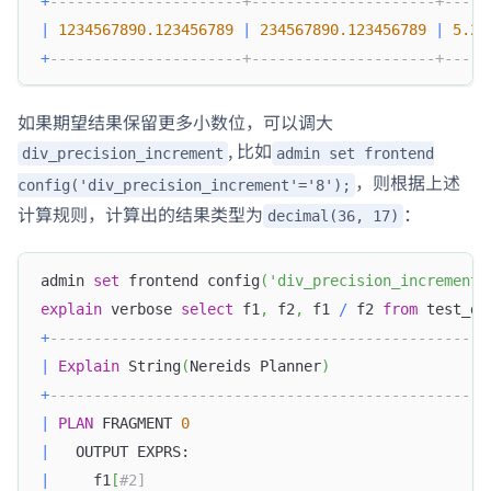
+
----------------------+---------------------+-----
|
1234567890.123456789
|
234567890.123456789
|
5.26
+
----------------------+---------------------+-----
如果期望结果保留更多小数位，可以调大
, 比如
div_precision_increment
admin set frontend
，则根据上述
config('div_precision_increment'='8');
计算规则，计算出的结果类型为
：
decimal(36, 17)
admin 
set
 frontend config
(
'div_precision_increment'
explain
 verbose 
select
 f1
,
 f2
,
 f1 
/
 f2 
from
 test_de
+
--------------------------------------------------
|
Explain
 String
(
Nereids Planner
)
+
--------------------------------------------------
|
PLAN
 FRAGMENT 
0
|
   OUTPUT EXPRS:                                  
|
     f1
[
#2]                                       