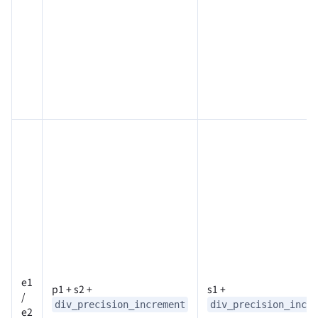
e1
p1 + s2 +
s1 +
/
div_precision_increment
div_precision_incre
e2