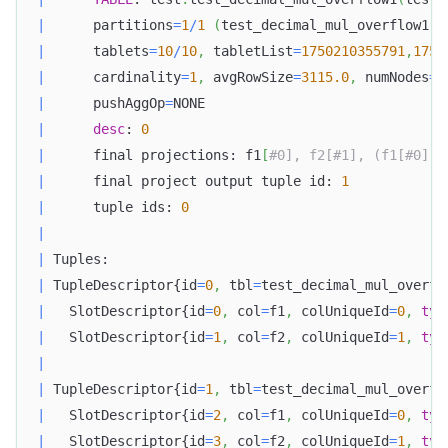
|
      partitions
=
1
/
1
(
test_decimal_mul_overflow1
)
|
      tablets
=
10
/
10
,
 tabletList
=
1750210355791
,
1750
|
      cardinality
=
1
,
 avgRowSize
=
3115.0
,
 numNodes
=
1
|
      pushAggOp
=
NONE                              
|
desc
: 
0
|
      final projections: f1
[
#0], f2[#1], (f1[#0] *
|
      final project output tuple id: 
1
|
      tuple ids: 
0
|
|
 Tuples:                                          
|
 TupleDescriptor{id
=
0
,
 tbl
=
test_decimal_mul_overfl
|
   SlotDescriptor{id
=
0
,
 col
=
f1
,
 colUniqueId
=
0
,
typ
|
   SlotDescriptor{id
=
1
,
 col
=
f2
,
 colUniqueId
=
1
,
typ
|
|
 TupleDescriptor{id
=
1
,
 tbl
=
test_decimal_mul_overfl
|
   SlotDescriptor{id
=
2
,
 col
=
f1
,
 colUniqueId
=
0
,
typ
|
   SlotDescriptor{id
=
3
,
 col
=
f2
,
 colUniqueId
=
1
,
typ