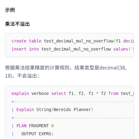
示例
乘法不溢出
create
table
 test_decimal_mul_no_overflow
(
f1 
decima
insert
into
 test_decimal_mul_no_overflow 
values
(
'99
根据乘法结果精度的计算规则，结果类型是decimal(38,
18)，不会溢出：
explain
 verbose 
select
 f1
,
 f2
,
 f1 
*
 f2 
from
 test_de
+
--------------------------------------------------
|
Explain
 String
(
Nereids Planner
)
+
--------------------------------------------------
|
PLAN
 FRAGMENT 
0
|
   OUTPUT EXPRS:                                  