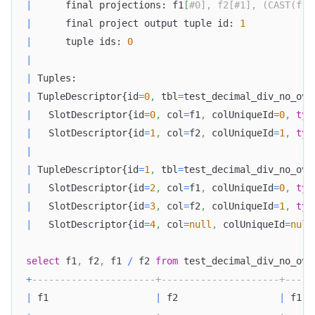
|
      final projections: f1
[
#0], f2[#1], (CAST(f1[
|
      final project output tuple id: 
1
|
      tuple ids: 
0
|
|
 Tuples:                                          
|
 TupleDescriptor{id
=
0
,
 tbl
=
test_decimal_div_no_ove
|
   SlotDescriptor{id
=
0
,
 col
=
f1
,
 colUniqueId
=
0
,
typ
|
   SlotDescriptor{id
=
1
,
 col
=
f2
,
 colUniqueId
=
1
,
typ
|
|
 TupleDescriptor{id
=
1
,
 tbl
=
test_decimal_div_no_ove
|
   SlotDescriptor{id
=
2
,
 col
=
f1
,
 colUniqueId
=
0
,
typ
|
   SlotDescriptor{id
=
3
,
 col
=
f2
,
 colUniqueId
=
1
,
typ
|
   SlotDescriptor{id
=
4
,
 col
=
null
,
 colUniqueId
=
null
select
 f1
,
 f2
,
 f1 
/
 f2 
from
 test_decimal_div_no_ove
+
----------------------+---------------------+-----
|
 f1                   
|
 f2                  
|
 f1 
/