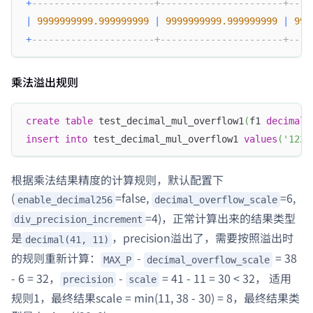
+
----------------------+----------------------+----
|
9999999999.999999999
|
9999999999.999999999
|
999
+
----------------------+----------------------+----
乘法溢出规则
create
table
 test_decimal_mul_overflow1
(
f1 
decimal
(
insert
into
 test_decimal_mul_overflow1 
values
(
'1234
根据乘法结果精度的计算规则，默认配置下
(
=false,
=6,
enable_decimal256
decimal_overflow_scale
=4)，正常计算出来的结果类型
div_precision_increment
是
，precision溢出了，需要按照溢出时
decimal(41, 11)
的规则重新计算：
-
= 38
MAX_P
decimal_overflow_scale
- 6 = 32，
-
= 41 - 11 = 30 < 32， 适用
precision
scale
规则1，最终结果scale = min(11, 38 - 30) = 8，最终结果类