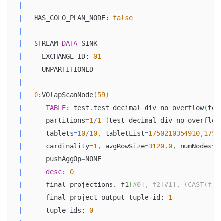
|
|
   HAS_COLO_PLAN_NODE: 
false
|
|
   STREAM 
DATA
 SINK                               
|
     EXCHANGE ID: 
01
|
     UNPARTITIONED                                
|
|
0
:VOlapScanNode
(
59
)
|
TABLE
: test
.
test_decimal_div_no_overflow
(
tes
|
      partitions
=
1
/
1
(
test_decimal_div_no_overflow
|
      tablets
=
10
/
10
,
 tabletList
=
1750210354910
,
1750
Doris Summit 26
↗
October 21–22 · Virtual event
|
      cardinality
=
1
,
 avgRowSize
=
3120.0
,
 numNodes
=
1
|
      pushAggOp
=
NONE                              
|
desc
: 
0
|
      final projections: f1
[
#0], f2[#1], (CAST(f1[
|
      final project output tuple id: 
1
↗
|
      tuple ids: 
0