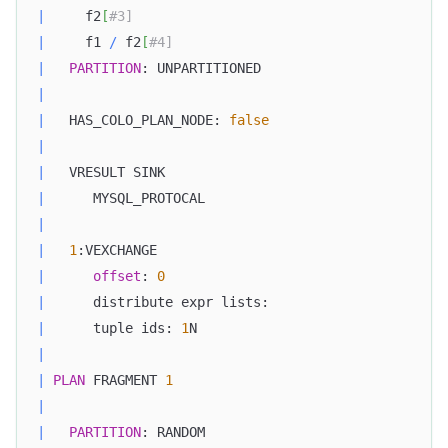
|
     f2
[
#3]                                       
|
     f1 
/
 f2
[
#4]                                  
|
PARTITION
: UNPARTITIONED                       
|
|
   HAS_COLO_PLAN_NODE: 
false
|
|
   VRESULT SINK                                   
|
      MYSQL_PROTOCAL                              
|
|
1
:VEXCHANGE                                    
|
offset
: 
0
|
      distribute expr lists:                      
|
      tuple ids: 
1
N                               
|
|
PLAN
 FRAGMENT 
1
|
|
PARTITION
: RANDOM                              