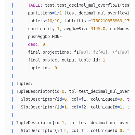
|
TABLE
: test
.
test_decimal_mul_overflow1
(
test_
|
      partitions
=
1
/
1
(
test_decimal_mul_overflow1
)
|
      tablets
=
10
/
10
,
 tabletList
=
1750210355963
,
1750
|
      cardinality
=
1
,
 avgRowSize
=
3145.0
,
 numNodes
=
1
|
      pushAggOp
=
NONE                              
|
desc
: 
0
|
      final projections: f1
[
#0], f2[#1], (f1[#0] *
|
      final project output tuple id: 
1
|
      tuple ids: 
0
|
|
 Tuples:                                          
|
 TupleDescriptor{id
=
0
,
 tbl
=
test_decimal_mul_overfl
|
   SlotDescriptor{id
=
0
,
 col
=
f1
,
 colUniqueId
=
0
,
typ
|
   SlotDescriptor{id
=
1
,
 col
=
f2
,
 colUniqueId
=
1
,
typ
|
|
 TupleDescriptor{id
=
1
,
 tbl
=
test_decimal_mul_overfl
|
   SlotDescriptor{id
=
2
,
 col
=
f1
,
 colUniqueId
=
0
,
typ