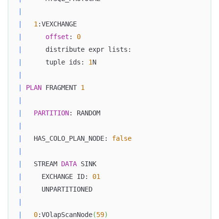
|
|
1
:VEXCHANGE                                    
|
offset
: 
0
|
      distribute expr lists:                      
|
      tuple ids: 
1
N                               
|
|
PLAN
 FRAGMENT 
1
|
|
PARTITION
: RANDOM                              
|
|
   HAS_COLO_PLAN_NODE: 
false
|
|
   STREAM 
DATA
 SINK                               
|
     EXCHANGE ID: 
01
|
     UNPARTITIONED                                
|
|
0
:VOlapScanNode
(
59
)