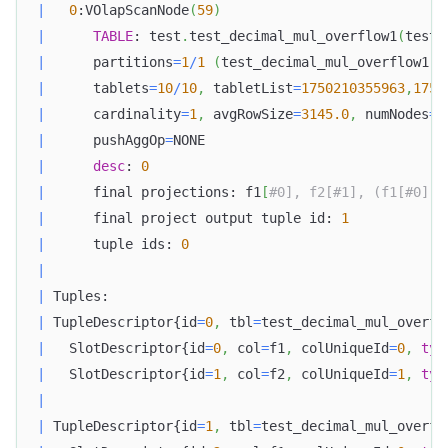
|
0
:VOlapScanNode
(
59
)
|
TABLE
: test
.
test_decimal_mul_overflow1
(
test_
|
      partitions
=
1
/
1
(
test_decimal_mul_overflow1
)
|
      tablets
=
10
/
10
,
 tabletList
=
1750210355963
,
1750
|
      cardinality
=
1
,
 avgRowSize
=
3145.0
,
 numNodes
=
1
|
      pushAggOp
=
NONE                              
|
desc
: 
0
|
      final projections: f1
[
#0], f2[#1], (f1[#0] *
|
      final project output tuple id: 
1
|
      tuple ids: 
0
|
|
 Tuples:                                          
|
 TupleDescriptor{id
=
0
,
 tbl
=
test_decimal_mul_overfl
|
   SlotDescriptor{id
=
0
,
 col
=
f1
,
 colUniqueId
=
0
,
typ
|
   SlotDescriptor{id
=
1
,
 col
=
f2
,
 colUniqueId
=
1
,
typ
|
|
 TupleDescriptor{id
=
1
,
 tbl
=
test_decimal_mul_overfl