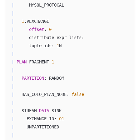
|
      MYSQL_PROTOCAL                              
|
|
1
:VEXCHANGE                                    
|
offset
: 
0
|
      distribute expr lists:                      
|
      tuple ids: 
1
N                               
|
|
PLAN
 FRAGMENT 
1
|
|
PARTITION
: RANDOM                              
|
|
   HAS_COLO_PLAN_NODE: 
false
|
|
   STREAM 
DATA
 SINK                               
|
     EXCHANGE ID: 
01
|
     UNPARTITIONED                                
|