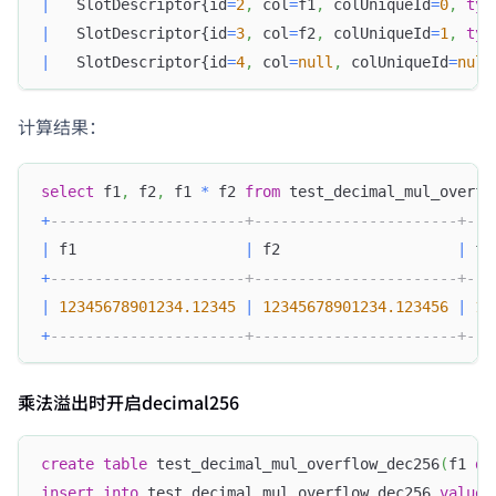
|
   SlotDescriptor{id
=
2
,
 col
=
f1
,
 colUniqueId
=
0
,
typ
|
   SlotDescriptor{id
=
3
,
 col
=
f2
,
 colUniqueId
=
1
,
typ
|
   SlotDescriptor{id
=
4
,
 col
=
null
,
 colUniqueId
=
null
计算结果：
select
 f1
,
 f2
,
 f1 
*
 f2 
from
 test_decimal_mul_overfl
+
----------------------+-----------------------+---
|
 f1                   
|
 f2                    
|
 f1
+
----------------------+-----------------------+---
|
12345678901234.12345
|
12345678901234.123456
|
15
+
----------------------+-----------------------+---
乘法溢出时开启decimal256
create
table
 test_decimal_mul_overflow_dec256
(
f1 
de
insert
into
 test_decimal_mul_overflow_dec256 
values