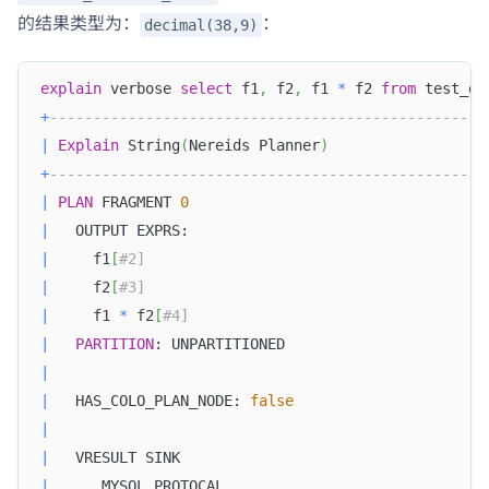
的结果类型为：
：
decimal(38,9)
explain
 verbose 
select
 f1
,
 f2
,
 f1 
*
 f2 
from
 test_de
+
--------------------------------------------------
|
Explain
 String
(
Nereids Planner
)
+
--------------------------------------------------
|
PLAN
 FRAGMENT 
0
|
   OUTPUT EXPRS:                                  
|
     f1
[
#2]                                       
|
     f2
[
#3]                                       
|
     f1 
*
 f2
[
#4]                                  
|
PARTITION
: UNPARTITIONED                       
|
|
   HAS_COLO_PLAN_NODE: 
false
|
|
   VRESULT SINK                                   
|
      MYSQL_PROTOCAL                              