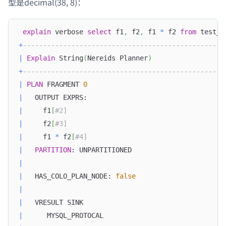
型是decimal(38, 8)：
explain
 verbose 
select
 f1
,
 f2
,
 f1 
*
 f2 
from
 test_d
+
--------------------------------------------------
|
Explain
 String
(
Nereids Planner
)
+
--------------------------------------------------
|
PLAN
 FRAGMENT 
0
|
   OUTPUT EXPRS:                                  
|
     f1
[
#2]                                       
|
     f2
[
#3]                                       
|
     f1 
*
 f2
[
#4]                                  
|
PARTITION
: UNPARTITIONED                       
|
|
   HAS_COLO_PLAN_NODE: 
false
|
|
   VRESULT SINK                                   
|
      MYSQL_PROTOCAL                              