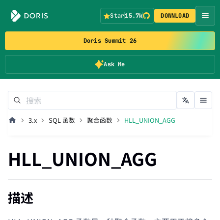
Star
15.7k
DOWNLOAD
Doris Summit 26
Ask Me
3.x
SQL 函数
聚合函数
HLL_UNION_AGG
HLL_UNION_AGG
描述