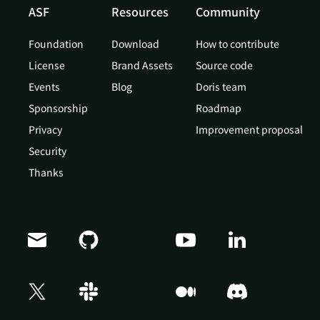
ASF
Resources
Community
Foundation
Download
How to contribute
License
Brand Assets
Source code
Events
Blog
Doris team
Sponsorship
Roadmap
Privacy
Improvement proposal
Security
Thanks
Doris Summit 26
↗
October 21–22 · Virtual event