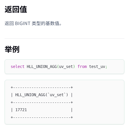
返回值
返回 BIGINT 类型的基数值。
举例
select
 HLL_UNION_AGG
(
uv_set
)
from
 test_uv
;
+-------------------------+
| HLL_UNION_AGG(`uv_set`) |
+-------------------------+
| 17721                   |
+-------------------------+