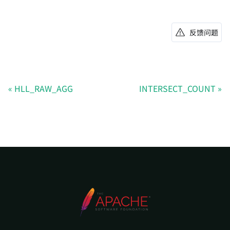
反馈问题
HLL_RAW_AGG
INTERSECT_COUNT