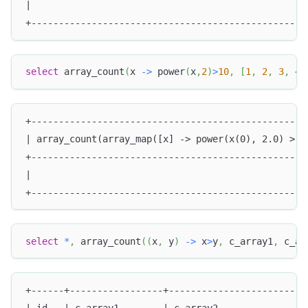
|                                                  
+--------------------------------------------------
select
 array_count
(
x 
-
>
 power
(
x
,
2
)
>
10
,
[
1
,
2
,
3
,
4
,
+--------------------------------------------------
| array_count(array_map([x] -> power(x(0), 2.0) > 1
+--------------------------------------------------
|                                                  
+--------------------------------------------------
select
*
,
 array_count
(
(
x
,
 y
)
-
>
 x
>
y
,
 c_array1
,
 c_ar
+------+-----------------+-------------------------
| id   | c_array1        | c_array2                