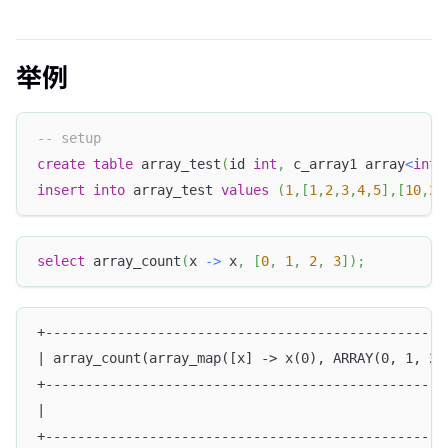
举例
-- setup
create
table
 array_test
(
id 
int
,
 c_array1 array
<
int
>
insert
into
 array_test 
values
(
1
,
[
1
,
2
,
3
,
4
,
5
]
,
[
10
,
20
select
 array_count
(
x 
-
>
 x
,
[
0
,
1
,
2
,
3
]
)
;
+--------------------------------------------------
| array_count(array_map([x] -> x(0), ARRAY(0, 1, 2,
+--------------------------------------------------
|                                                  
+--------------------------------------------------