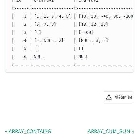
+------+-----------------+-------------------------
|    1 | [1, 2, 3, 4, 5] | [10, 20, -40, 80, -100] 
|    2 | [6, 7, 8]       | [10, 12, 13]            
|    3 | [1]             | [-100]                  
|    4 | [1, NULL, 2]    | [NULL, 3, 1]            
|    5 | []              | []                      
|    6 | NULL            | NULL                    
+------+-----------------+-------------------------
反馈问题
ARRAY_CONTAINS
ARRAY_CUM_SUM