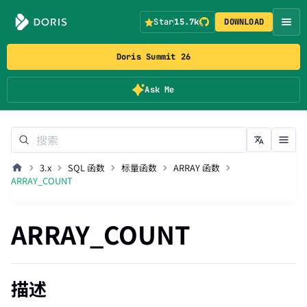
Star
15.7k
DOWNLOAD
Doris Summit 26
Ask Me
3.x
SQL 函数
标量函数
ARRAY 函数
ARRAY_COUNT
ARRAY_COUNT
描述