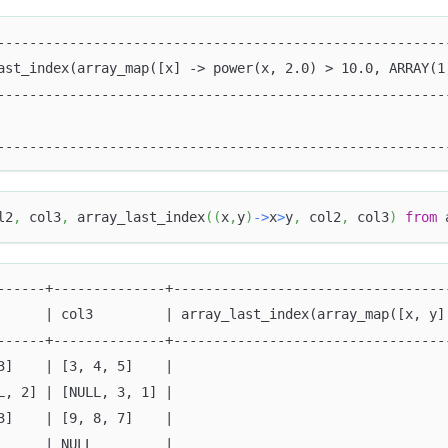
--------------------------------------------------------
ast_index(array_map([x] -> power(x, 2.0) > 10.0, ARRAY(1
--------------------------------------------------------
                                                        
--------------------------------------------------------
l2
,
 col3
,
 array_last_index
(
(
x
,
y
)
-
>
x
>
y
,
 col2
,
 col3
)
from
 
------+--------------+----------------------------------
      | col3         | array_last_index(array_map([x, y]
------+--------------+----------------------------------
3]    | [3, 4, 5]    |                                  
L, 2] | [NULL, 3, 1] |                                  
3]    | [9, 8, 7]    |                                  
      | NULL         |                                  