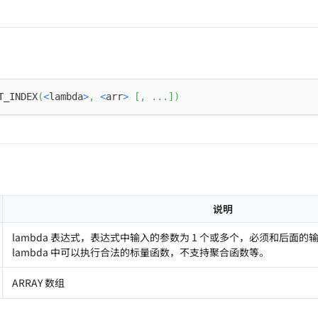
T_INDEX
(
<
lambda
>
,
<
arr
>
[
,
.
.
.
]
)
说明
lambda 表达式，表达式中输入的参数为 1 个或多个，必须和后面的输入
lambda 中可以执行合法的标量函数，不支持聚合函数等。
ARRAY 数组