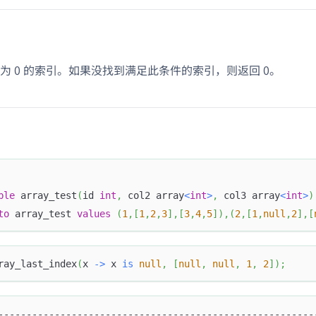
为 0 的索引。如果没找到满足此条件的索引，则返回 0。
ble
 array_test
(
id 
int
,
 col2 array
<
int
>
,
 col3 array
<
int
>
)
to
 array_test 
values
(
1
,
[
1
,
2
,
3
]
,
[
3
,
4
,
5
]
)
,
(
2
,
[
1
,
null
,
2
]
,
[
ray_last_index
(
x 
-
>
 x 
is
null
,
[
null
,
null
,
1
,
2
]
)
;
--------------------------------------------------------