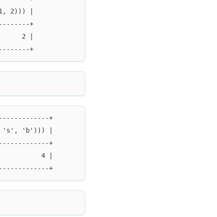
1, 2))) |
--------+
      2 |
--------+
-------------+
 's', 'b'))) |
-------------+
           4 |
-------------+