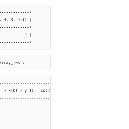
-------------+
, 4, 3, 4))) |
-------------+
           4 |
-------------+
array_test
;
-----------------------------------+
 -> x(0) > y(1), `col2`, `col3`)) |
-----------------------------------+
                                 0 |
                                 3 |
                                 0 |
                                 0 |