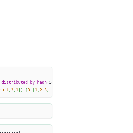
distributed
by
hash
(
id
)
 buckets 
1
 properties 
(
"replicat
null
,
3
,
1
]
)
,
(
3
,
[
1
,
2
,
3
]
,
[
9
,
8
,
7
]
)
,
(
4
,
null
,
null
)
;
--------+