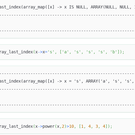
ast_index(array_map([x] -> x IS NULL, ARRAY(NULL, NULL, 
--------------------------------------------------------
                                                        
--------------------------------------------------------
ray_last_index
(
x
-
>
x
=
's'
,
[
'a'
,
's'
,
's'
,
's'
,
'b'
]
)
;
--------------------------------------------------------
ast_index(array_map([x] -> x = 's', ARRAY('a', 's', 's',
--------------------------------------------------------
                                                        
--------------------------------------------------------
ray_last_index
(
x
-
>
power
(
x
,
2
)
>
10
,
[
1
,
4
,
3
,
4
]
)
;