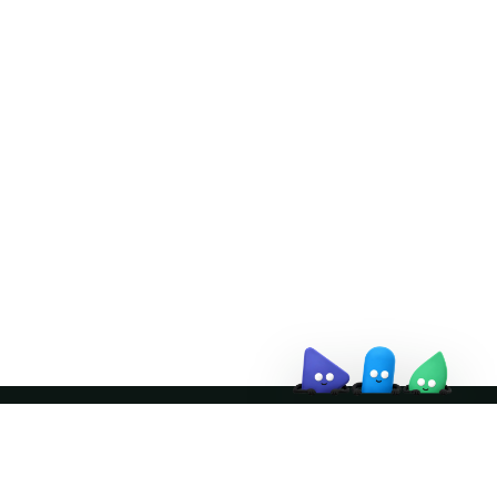
Doris Summit 26
↗
October 21–22 · Virtual
event
↗
Join the community