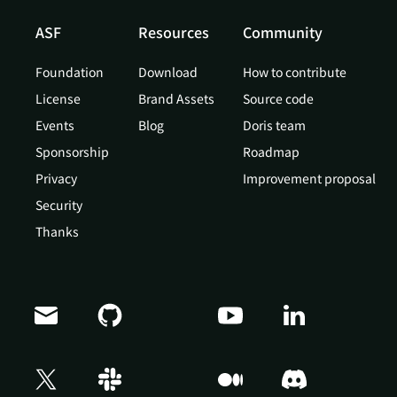
ASF
Resources
Community
Foundation
Download
How to contribute
License
Brand Assets
Source code
Events
Blog
Doris team
Sponsorship
Roadmap
Privacy
Improvement proposal
Security
Thanks
Doris Summit 26
↗
October 21–22 · Virtual event