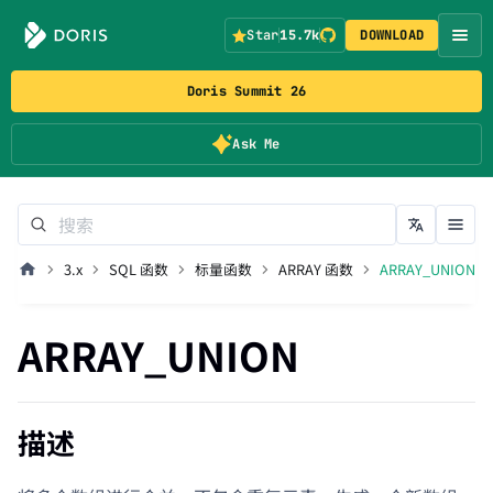
Star
15.7k
DOWNLOAD
Doris Summit 26
Ask Me
3.x
SQL 函数
标量函数
ARRAY 函数
ARRAY_UNION
ARRAY_UNION
描述