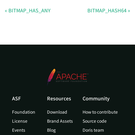
BITMAP_HAS_ANY
BITMAP_HASH64
ASF
Resources
Community
Foundation
Download
How to contribute
License
Brand Assets
Source code
Events
Blog
Doris team