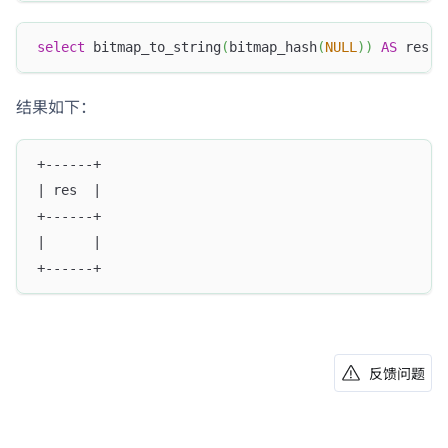
select
 bitmap_to_string
(
bitmap_hash
(
NULL
)
)
AS
 res
;
结果如下：
+------+
| res  |
+------+
|      |
+------+
反馈问题