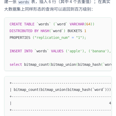
建一张
表，插入 6 行（其中 4 个去重值）；在真实
words
大数据集上同样形态的查询可以返回到百万级别：
CREATE
TABLE
`
words
`
(
`
word
`
VARCHAR
(
64
)
)
DISTRIBUTED
BY
HASH
(
`
word
`
)
 BUCKETS 
1
PROPERTIES 
(
"replication_num"
=
"1"
)
;
INSERT
INTO
`
words
`
VALUES
(
'apple'
)
,
(
'banana'
)
,
(
select
 bitmap_count
(
bitmap_union
(
bitmap_hash
(
`
word
`
+-------------------------------------------------+
| bitmap_count(bitmap_union(bitmap_hash(`word`))) |
+-------------------------------------------------+
|                                               4 |
+-------------------------------------------------+