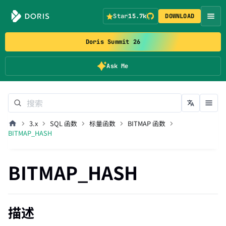
Star
15.7k
DOWNLOAD
Doris Summit 26
Ask Me
3.x
SQL 函数
标量函数
BITMAP 函数
BITMAP_HASH
BITMAP_HASH
描述