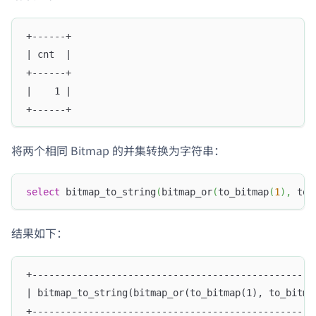
+------+
| cnt  |
+------+
|    1 |
+------+
将两个相同 Bitmap 的并集转换为字符串：
select
 bitmap_to_string
(
bitmap_or
(
to_bitmap
(
1
)
,
 to_
结果如下：
+--------------------------------------------------
| bitmap_to_string(bitmap_or(to_bitmap(1), to_bitma
+--------------------------------------------------