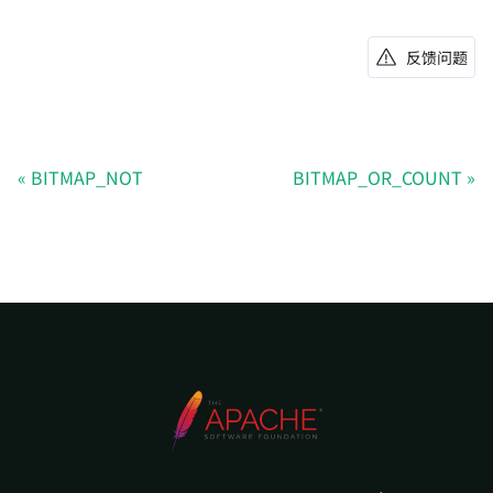
反馈问题
BITMAP_NOT
BITMAP_OR_COUNT