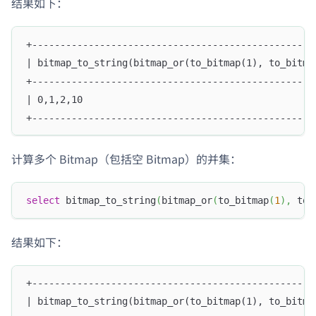
结果如下：
+--------------------------------------------------
| bitmap_to_string(bitmap_or(to_bitmap(1), to_bitma
+--------------------------------------------------
| 0,1,2,10                                         
+--------------------------------------------------
计算多个 Bitmap（包括空 Bitmap）的并集：
select
 bitmap_to_string
(
bitmap_or
(
to_bitmap
(
1
)
,
 to_
结果如下：
+--------------------------------------------------
| bitmap_to_string(bitmap_or(to_bitmap(1), to_bitma