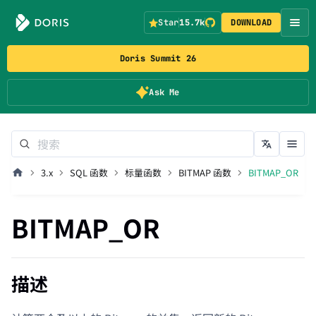
Star
15.7k
DOWNLOAD
Doris Summit 26
Ask Me
3.x
SQL 函数
标量函数
BITMAP 函数
BITMAP_OR
BITMAP_OR
描述