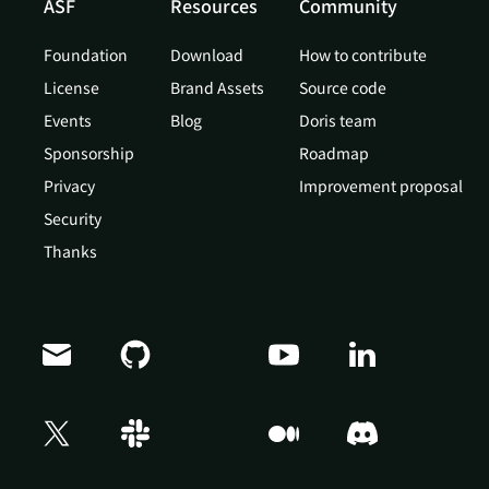
ASF
Resources
Community
Foundation
Download
How to contribute
License
Brand Assets
Source code
Events
Blog
Doris team
Sponsorship
Roadmap
Privacy
Improvement proposal
Security
Thanks
Doris Summit 26
↗
October 21–22 · Virtual event