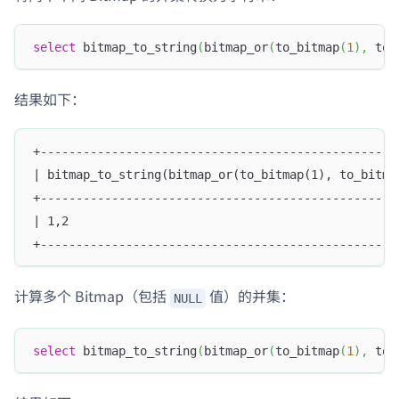
select
 bitmap_to_string
(
bitmap_or
(
to_bitmap
(
1
)
,
 to_
结果如下：
+--------------------------------------------------
| bitmap_to_string(bitmap_or(to_bitmap(1), to_bitma
+--------------------------------------------------
| 1,2                                              
+--------------------------------------------------
计算多个 Bitmap（包括
值）的并集：
NULL
select
 bitmap_to_string
(
bitmap_or
(
to_bitmap
(
1
)
,
 to_