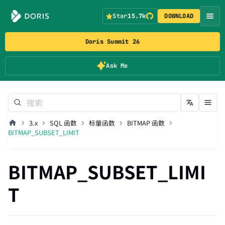
Star
15.7k
DOWNLOAD
Doris Summit 26
Ask Me
3.x
SQL 函数
标量函数
BITMAP 函数
BITMAP_SUBSET_LIMIT
BITMAP_SUBSET_LIMI
T