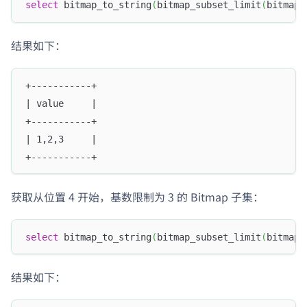
select
 bitmap_to_string
(
bitmap_subset_limit
(
bitmap_
结果如下：
+-----------+
| value     |
+-----------+
| 1,2,3     |
+-----------+
获取从位置 4 开始，基数限制为 3 的 Bitmap 子集：
select
 bitmap_to_string
(
bitmap_subset_limit
(
bitmap_
结果如下：