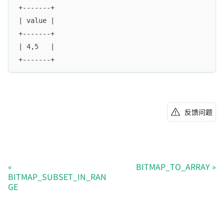
+-------+
| value |
+-------+
| 4,5   |
+-------+
反馈问题
BITMAP_TO_ARRAY
BITMAP_SUBSET_IN_RAN
GE