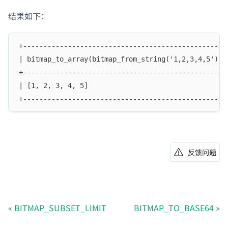
结果如下：
+--------------------------------------------------
| bitmap_to_array(bitmap_from_string('1,2,3,4,5')) 
+--------------------------------------------------
| [1, 2, 3, 4, 5]                                  
+--------------------------------------------------
反馈问题
BITMAP_SUBSET_LIMIT
BITMAP_TO_BASE64