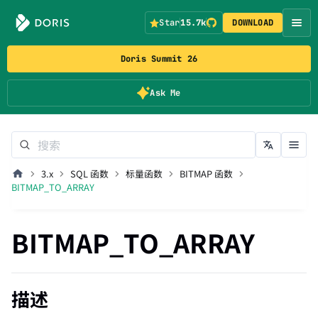
Star
15.7k
DOWNLOAD
Doris Summit 26
Ask Me
3.x
SQL 函数
标量函数
BITMAP 函数
BITMAP_TO_ARRAY
BITMAP_TO_ARRAY
描述