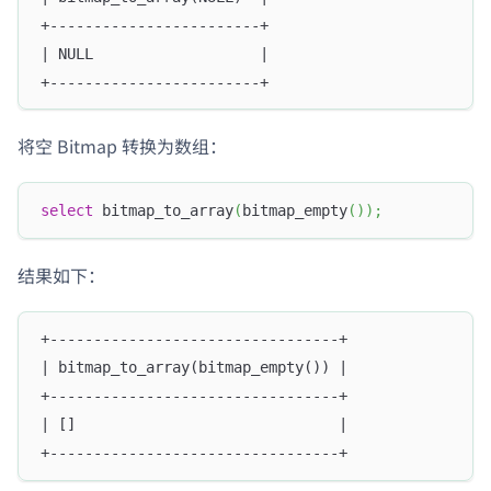
+------------------------+
| NULL                   |
+------------------------+
将空 Bitmap 转换为数组：
select
 bitmap_to_array
(
bitmap_empty
(
)
)
;
结果如下：
+---------------------------------+
| bitmap_to_array(bitmap_empty()) |
+---------------------------------+
| []                              |
+---------------------------------+