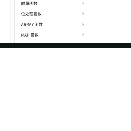
向量函数
位处理函数
ARRAY 函数
MAP 函数
STRUCT 函数
JSON 函数
ASF
Re
IP 函数
BITMAP 函数
Foundation
Do
BITMAP_AND
License
Br
Events
Bl
BITMAP_AND_COUNT
Sponsorship
BITMAP_AND_NOT,BITMAP_ANDNOT
Privacy
BITMAP_AND_NOT_COUNT,BITMAP_ANDNOT_COUNT
Security
BITMAP_CONTAINS