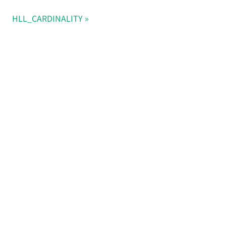
HLL_CARDINALITY
Doris Summit 26
↗
October 21–22 · Virtual
event