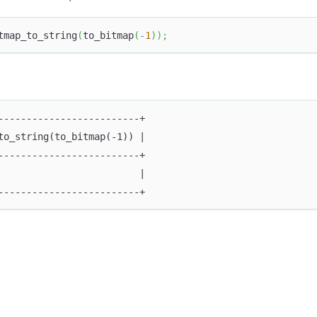
tmap_to_string
(
to_bitmap
(
-
1
)
)
;
-------------------------+
to_string(to_bitmap(-1)) |
-------------------------+
                         |
-------------------------+