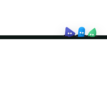
↗
Join the community