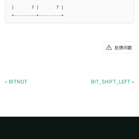
|       7 |       7 |
+---------+---------+
反馈问题
BITNOT
BIT_SHIFT_LEFT