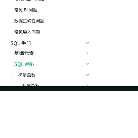
常见 BI 问题
数据正确性问题
常见导入问题
SQL 手册
基础元素
SQL 函数
标量函数
数值函数
字符串函数
时间日期函数
ASF
Re
CONVERT_TZ
Foundation
Do
CURDATE,CURRENT_DATE
License
Br