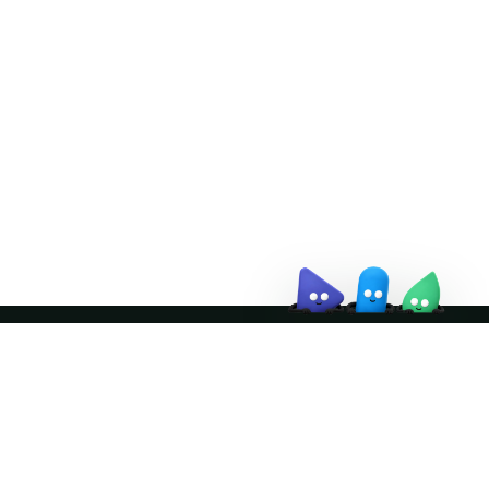
Doris Summit 26
↗
October 21–22 · Virtual
event
↗
Join the community