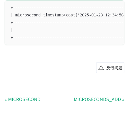
+--------------------------------------------------
| microsecond_timestamp(cast('2025-01-23 12:34:56.1
+--------------------------------------------------
|                                                  
+--------------------------------------------------
反馈问题
MICROSECOND
MICROSECONDS_ADD