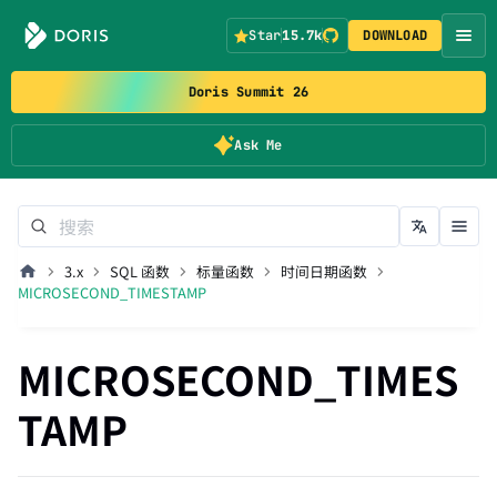
Star
15.7k
DOWNLOAD
Doris Summit 26
Ask Me
3.x
SQL 函数
标量函数
时间日期函数
MICROSECOND_TIMESTAMP
MICROSECOND_TIMES
TAMP