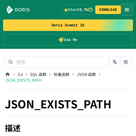
Star
15.7k
DOWNLOAD
Doris Summit 26
Ask Me
3.x
SQL 函数
标量函数
JSON 函数
JSON_EXISTS_PATH
JSON_EXISTS_PATH
描述