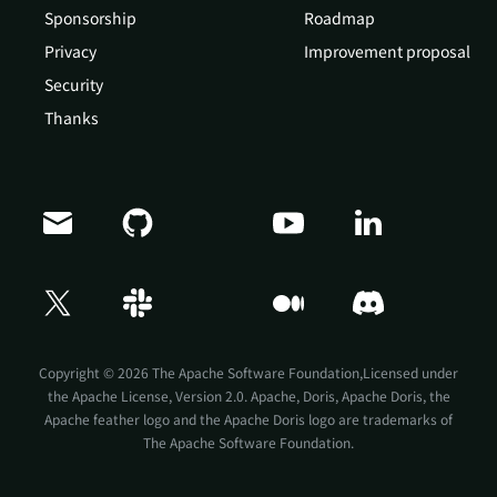
Sponsorship
Roadmap
Privacy
Improvement proposal
Security
Thanks
Doris Summit 26
↗
October 21–22 · Virtual event
Copyright © 2026 The Apache Software Foundation,Licensed under
the
Apache License, Version 2.0
. Apache, Doris, Apache Doris, the
Apache feather logo and the Apache Doris logo are trademarks of
The Apache Software Foundation.
↗