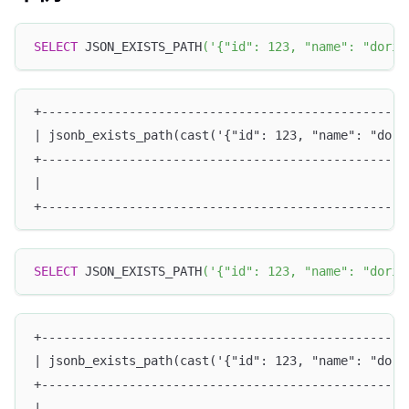
SELECT
 JSON_EXISTS_PATH
(
'{"id": 123, "name": "doris
+--------------------------------------------------
| jsonb_exists_path(cast('{"id": 123, "name": "dori
+--------------------------------------------------
|                                                  
+--------------------------------------------------
SELECT
 JSON_EXISTS_PATH
(
'{"id": 123, "name": "doris
+--------------------------------------------------
| jsonb_exists_path(cast('{"id": 123, "name": "dori
+--------------------------------------------------
|                                                  