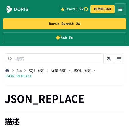
Star
15.7k
DOWNLOAD
Doris Summit 26
Ask Me
3.x
SQL 函数
标量函数
JSON 函数
JSON_REPLACE
JSON_REPLACE
描述