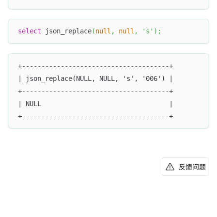
select
 json_replace
(
null
,
null
,
's'
)
;
+--------------------------------------+
| json_replace(NULL, NULL, 's', '006') |
+--------------------------------------+
| NULL                                 |
+--------------------------------------+
反馈问题