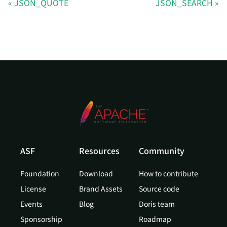
JSON_QUOTE
JSON_SEARCH
ASF
Resources
Community
Foundation
Download
How to contribute
License
Brand Assets
Source code
Events
Blog
Doris team
Sponsorship
Roadmap