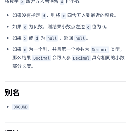
将数字
四舍五入后保留
位小数。
x
d
如果没有指定
，则将
四舍五入到最近的整数。
d
x
如果
为负数，则结果小数点左边
位为 0。
d
d
如果
或
为
，返回
。
x
d
null
null
如果
为一个列，并且第一个参数为
类型，
d
Decimal
那么结果
会跟入参
具有相同的小数
Decimal
Decimal
部分长度。
别名
DROUND