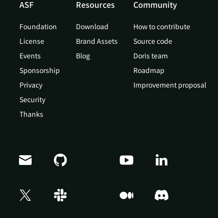
ASF
Resources
Community
Foundation
Download
How to contribute
License
Brand Assets
Source code
Events
Blog
Doris team
Sponsorship
Roadmap
Privacy
Improvement proposal
Security
Thanks
Doris Summit 26
↗
October 21–22 · Virtual event