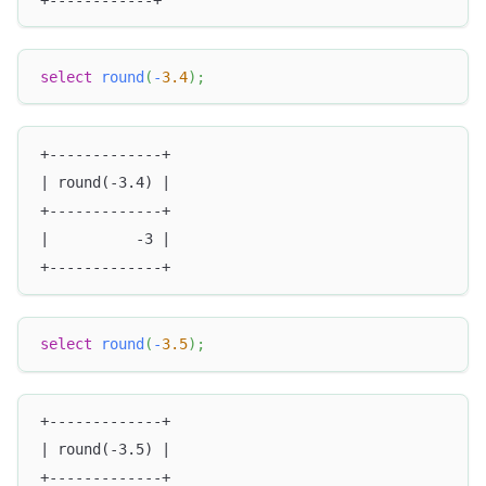
select
round
(
-
3.4
)
;
+-------------+
| round(-3.4) |
+-------------+
|          -3 |
+-------------+
select
round
(
-
3.5
)
;
+-------------+
| round(-3.5) |
+-------------+