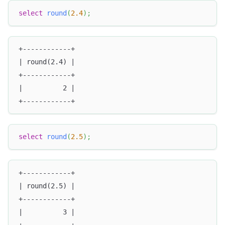
select
round
(
2.4
)
;
+------------+
| round(2.4) |
+------------+
|          2 |
+------------+
select
round
(
2.5
)
;
+------------+
| round(2.5) |
+------------+
|          3 |
+------------+