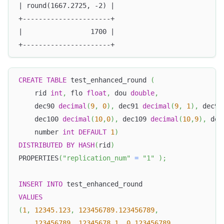
| round(1667.2725, -2) |
+----------------------+
|                 1700 |
+----------------------+
CREATE
TABLE
 test_enhanced_round 
(
    rid 
int
,
 flo 
float
,
 dou 
double
,
    dec90 
decimal
(
9
,
0
)
,
 dec91 
decimal
(
9
,
1
)
,
 dec99
    dec100 
decimal
(
10
,
0
)
,
 dec109 
decimal
(
10
,
9
)
,
 dec
    number 
int
DEFAULT
1
)
DISTRIBUTED
BY
HASH
(
rid
)
PROPERTIES
(
"replication_num"
=
"1"
)
;
INSERT
INTO
 test_enhanced_round
VALUES
(
1
,
12345.123
,
123456789.123456789
,
123456789
,
12345678.1
,
0.123456789
,