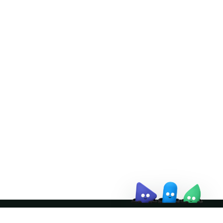
Doris Summit 26
↗
October 21–22 · Virtual
event
↗