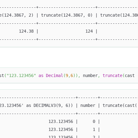
---------------+-----------------------+----------------
e(124.3867, 2) | truncate(124.3867, 0) | truncate(124.38
---------------+-----------------------+----------------
        124.38 |                   124 |                
---------------+-----------------------+----------------
st
(
"123.123456"
as
Decimal
(
9
,
6
)
)
,
 number
,
truncate
(
cast 
-------------------------------+--------+---------------
23.123456' as DECIMALV3(9, 6)) | number | truncate(cast(
-------------------------------+--------+---------------
                    123.123456 |      0 |               
                    123.123456 |      1 |               
                    123.123456 |      2 |               