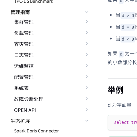
TPC-DS Benchmark
d
管理指南
当
d > 0
集群管理
当
d = 0
负载管理
当
d < 0
容灾管理
如果
为一个
日志管理
d
的小数部分长
运维监控
配置管理
举例
系统表
故障诊断处理
d 为字面量
OPEN API
生态扩展
select
tr
Spark Doris Connector