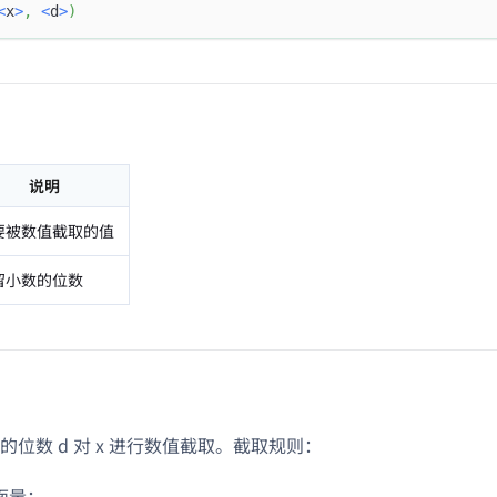
<
x
>
,
<
d
>
)
说明
要被数值截取的值
留小数的位数
的位数 d 对 x 进行数值截取。截取规则：
面量：