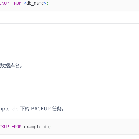
CKUP
FROM
<
db_name
>
;
数据库名。
mple_db 下的 BACKUP 任务。
CKUP
FROM
 example_db
;