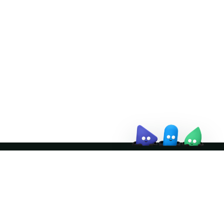
Doris Summit 26
↗
October 21–22 · Virtual
event
↗
Join the community