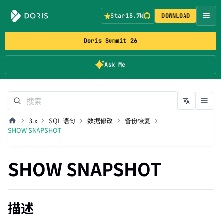
Star
15.7k
DOWNLOAD
Doris Summit 26
Ask Me
3.x
SQL 语句
数据修改
备份恢复
SHOW SNAPSHOT
SHOW SNAPSHOT
描述