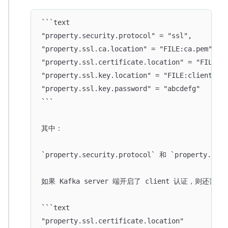
```text
"property.security.protocol" = "ssl",
"property.ssl.ca.location" = "FILE:ca.pem",
"property.ssl.certificate.location" = "FILE:c
"property.ssl.key.location" = "FILE:client.ke
"property.ssl.key.password" = "abcdefg"
```
其中：
`property.security.protocol` 和 `proper
如果 Kafka server 端开启了 client 认证，则还需设
```text
"property.ssl.certificate.location"