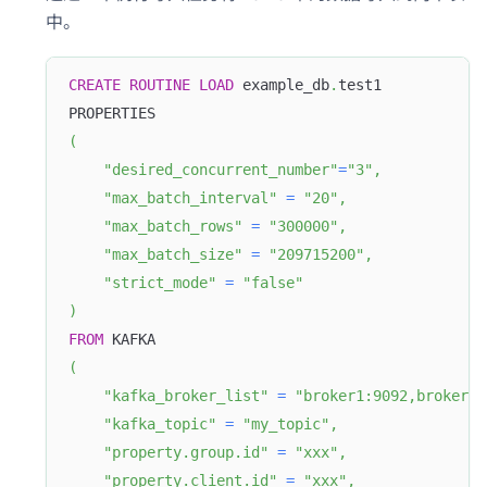
中。
CREATE
ROUTINE
LOAD
 example_db
.
test1
PROPERTIES
(
"desired_concurrent_number"
=
"3"
,
"max_batch_interval"
=
"20"
,
"max_batch_rows"
=
"300000"
,
"max_batch_size"
=
"209715200"
,
"strict_mode"
=
"false"
)
FROM
 KAFKA
(
"kafka_broker_list"
=
"broker1:9092,broker2:
"kafka_topic"
=
"my_topic"
,
"property.group.id"
=
"xxx"
,
"property.client.id"
=
"xxx"
,