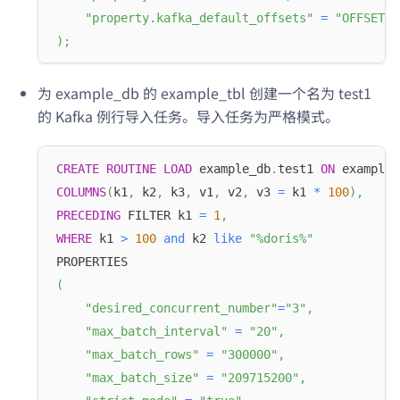
"property.kafka_default_offsets"
=
"OFFSET_B
)
;
为 example_db 的 example_tbl 创建一个名为 test1
的 Kafka 例行导入任务。导入任务为严格模式。
CREATE
ROUTINE
LOAD
 example_db
.
test1 
ON
 example_
COLUMNS
(
k1
,
 k2
,
 k3
,
 v1
,
 v2
,
 v3 
=
 k1 
*
100
)
,
PRECEDING
 FILTER k1 
=
1
,
WHERE
 k1 
>
100
and
 k2 
like
"%doris%"
PROPERTIES
(
"desired_concurrent_number"
=
"3"
,
"max_batch_interval"
=
"20"
,
"max_batch_rows"
=
"300000"
,
"max_batch_size"
=
"209715200"
,