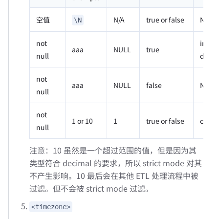
空值
N/A
true or false
NULL
\N
not
invali
aaa
NULL
true
null
data(f
not
aaa
NULL
false
NULL
null
not
1 or 10
1
true or false
correc
null
注意：10 虽然是一个超过范围的值，但是因为其
类型符合 decimal 的要求，所以 strict mode 对其
不产生影响。10 最后会在其他 ETL 处理流程中被
过滤。但不会被 strict mode 过滤。
<timezone>