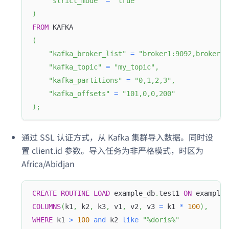
"strict_mode"
=
"true"
)
FROM
 KAFKA
(
"kafka_broker_list"
=
"broker1:9092,broker2:
"kafka_topic"
=
"my_topic"
,
"kafka_partitions"
=
"0,1,2,3"
,
"kafka_offsets"
=
"101,0,0,200"
)
;
通过 SSL 认证方式，从 Kafka 集群导入数据。同时设
Doris Summit 26
↗
置 client.id 参数。导入任务为非严格模式，时区为
October 21–22 · Virtual event
Africa/Abidjan
CREATE
ROUTINE
LOAD
 example_db
.
test1 
ON
 example_
COLUMNS
(
k1
,
 k2
,
 k3
,
 v1
,
 v2
,
 v3 
=
 k1 
*
100
)
,
↗
WHERE
 k1 
>
100
and
 k2 
like
"%doris%"