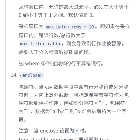
采样窗口内，允许的最大过滤率。必须在大于等于
0 到小于等于 1 之间。默认值是 0。
采样窗口为
。即如果在采样
max_batch_rows * 10
窗口内，错误行数/总行数大于
，则会导致例行作业被暂停，
max_filter_ratio
需要人工介入检查数据质量问题。
被 where 条件过滤掉的行不算错误行。
<enclose>
包围符。当 csv 数据字段中含有行分隔符或列分隔
符时，为防止意外截断，可指定单字节字符作为包
围符起到保护作用。例如列分隔符为","，包围符
为"'"，数据为"a,'b,c'",则"b,c"会被解析为一个字
段。
注意：当 enclose 设置为
时，
"
trim_double_quotes 一定要设置为 true。