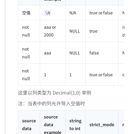
空值
N/A
true or false
NULL
\N
not
aaa or
invali
NULL
true
null
2000
data(f
not
aaa
NULL
false
NULL
null
not
1
1
true or false
correc
null
这里以列类型为 Decimal(1,0) 举例
注：当表中的列允许导入空值时
source
source
string
data
strict_mode
resul
data
to int
example