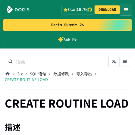
Star
15.7k
DOWNLOAD
Doris Summit 26
Ask Me
3.x
SQL 语句
数据修改
导入导出
CREATE ROUTINE LOAD
CREATE ROUTINE LOAD
描述