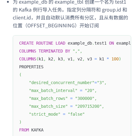
为 example_db 的 example_tbl 创建一个名为 test1
的 Kafka 例行导入任务。指定列分隔符和 group.id 和
client.id，并且自动默认消费所有分区，且从有数据的
位置（OFFSET_BEGINNING）开始订阅
CREATE
ROUTINE
LOAD
 example_db
.
test1 
ON
 example_
COLUMNS
TERMINATED
BY
","
,
COLUMNS
(
k1
,
 k2
,
 k3
,
 v1
,
 v2
,
 v3 
=
 k1 
*
100
)
PROPERTIES
(
"desired_concurrent_number"
=
"3"
,
"max_batch_interval"
=
"20"
,
"max_batch_rows"
=
"300000"
,
"max_batch_size"
=
"209715200"
,
"strict_mode"
=
"false"
)
FROM
 KAFKA