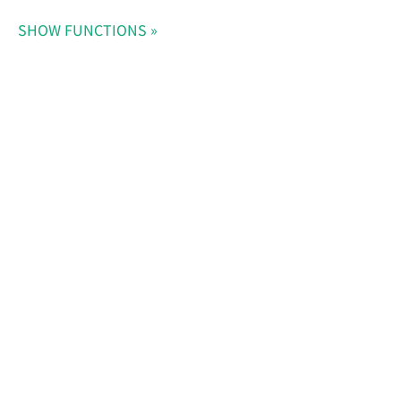
SHOW FUNCTIONS
Doris Summit 26
↗
October 21–22 · Virtual
event