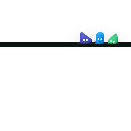
↗
Join the community