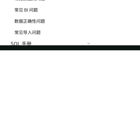
常见 BI 问题
数据正确性问题
常见导入问题
SQL 手册
基础元素
SQL 函数
ASF
Re
SQL 语句
Foundation
Do
数据查询
License
Br
数据修改
Events
Bl
账户、角色和权限
Sponsorship
会话
Privacy
事务
Security