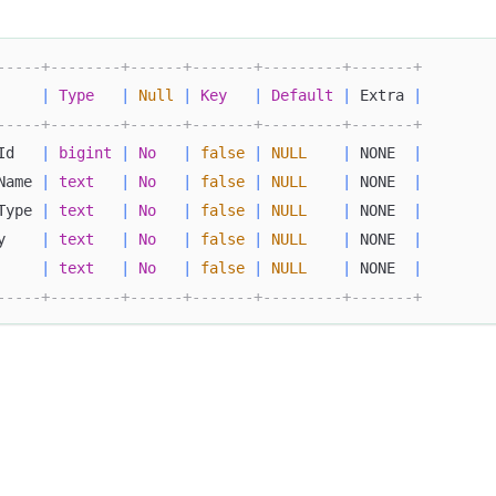
-----+--------+------+-------+---------+-------+
     
|
Type
|
Null
|
Key
|
Default
|
 Extra 
|
-----+--------+------+-------+---------+-------+
Id   
|
bigint
|
No
|
false
|
NULL
|
 NONE  
|
Name 
|
text
|
No
|
false
|
NULL
|
 NONE  
|
Type 
|
text
|
No
|
false
|
NULL
|
 NONE  
|
y    
|
text
|
No
|
false
|
NULL
|
 NONE  
|
|
text
|
No
|
false
|
NULL
|
 NONE  
|
-----+--------+------+-------+---------+-------+