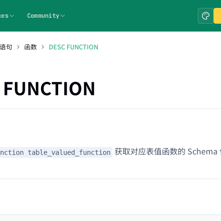
ces
Community
 语句
函数
DESC FUNCTION
 FUNCTION
获取对应表值函数的 Schema
nction table_valued_function