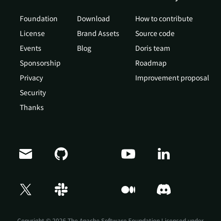
Foundation
Download
How to contribute
License
Brand Assets
Source code
Events
Blog
Doris team
Sponsorship
Roadmap
Privacy
Improvement proposal
Security
Thanks
Doris Summit 26
↗
October 21–22 · Virtual event
Copyright © 2026 The Apache Software Foundation,Licensed under