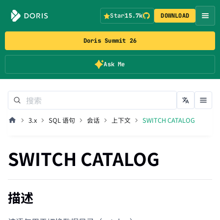
Star
15.7k
DOWNLOAD
Doris Summit 26
Ask Me
3.x
SQL 语句
会话
上下文
SWITCH CATALOG
SWITCH CATALOG
描述