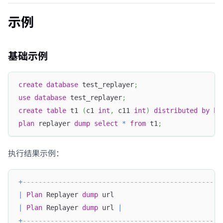
示例
基础示例
create
database
 test_replayer
;
use
database
 test_replayer
;
create
table
 t1 
(
c1 
int
,
 c11 
int
)
distributed
by
ha
plan
 replayer 
dump
select
*
from
 t1
;
执行结果示例：
+
--------------------------------------------------
|
Plan
 Replayer 
dump
 url                           
|
Plan
 Replayer 
dump
 url 
|
+
--------------------------------------------------