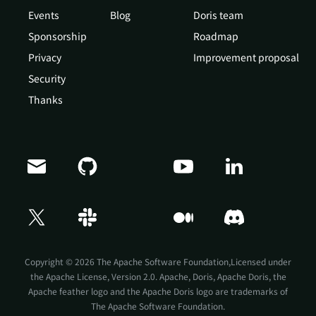
Events
Blog
Doris team
Sponsorship
Roadmap
Privacy
Improvement proposal
Security
Thanks
Doris Summit 26
↗
October 21–22 · Virtual event
Copyright © 2026 The Apache Software Foundation,Licensed under
the
Apache License, Version 2.0
. Apache, Doris, Apache Doris, the
Apache feather logo and the Apache Doris logo are trademarks of
The Apache Software Foundation.