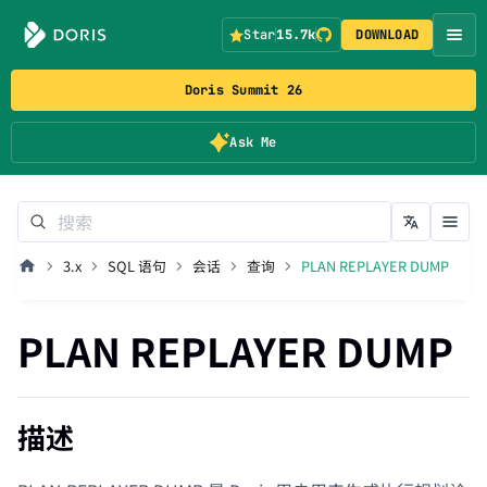
Star
15.7k
DOWNLOAD
Doris Summit 26
Ask Me
3.x
SQL 语句
会话
查询
PLAN REPLAYER DUMP
PLAN REPLAYER DUMP
描述