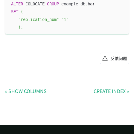
ALTER
 COLOCATE 
GROUP
 example_db
.
bar
SET
(
"replication_num"
=
"1"
)
;
反馈问题
SHOW COLUMNS
CREATE INDEX