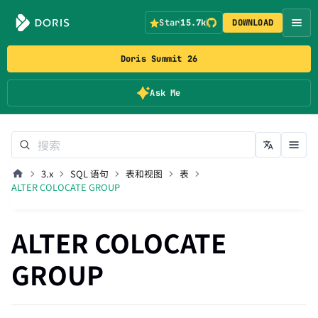
Star
15.7k
DOWNLOAD
Doris Summit 26
Ask Me
3.x
SQL 语句
表和视图
表
ALTER COLOCATE GROUP
ALTER COLOCATE
GROUP