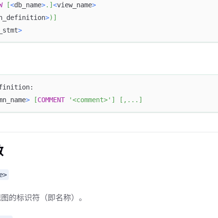
W
[
<
db_name
>
.
]
<
view_name
>
n_definition
>
)
]
_stmt
>
finition:
mn_name
>
[
COMMENT
'<comment>'
]
[
,
.
.
.
]
数
e>
视图的标识符（即名称）。