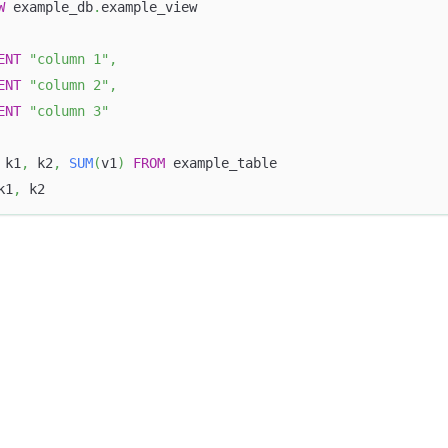
W
 example_db
.
example_view
ENT
"column 1"
,
ENT
"column 2"
,
ENT
"column 3"
 k1
,
 k2
,
SUM
(
v1
)
FROM
 example_table 
k1
,
 k2