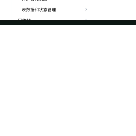
表数据和状态管理
回收站
函数
统计信息
ASF
Re
集群管理
Foundation
Do
安全合规
License
Br
数据治理
Events
Bl
后台任务
Sponsorship
Privacy
插件
Security
字符集
Thanks
类型
系统信息和帮助