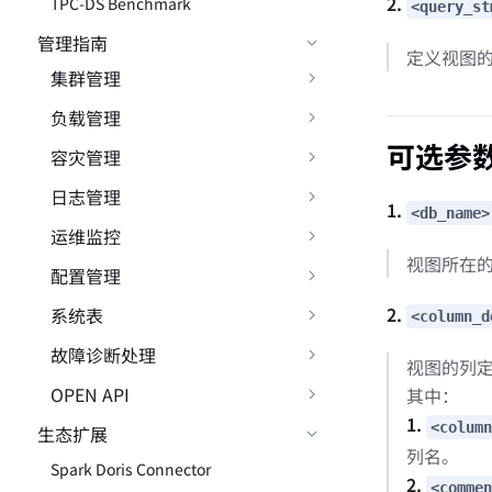
2.
TPC-DS Benchmark
<query_st
管理指南
定义视图的 
集群管理
负载管理
可选参
容灾管理
日志管理
1.
<db_name>
运维监控
视图所在
配置管理
2.
系统表
<column_d
故障诊断处理
视图的列
OPEN API
其中：
1.
<column
生态扩展
列名。
Spark Doris Connector
2.
<commen