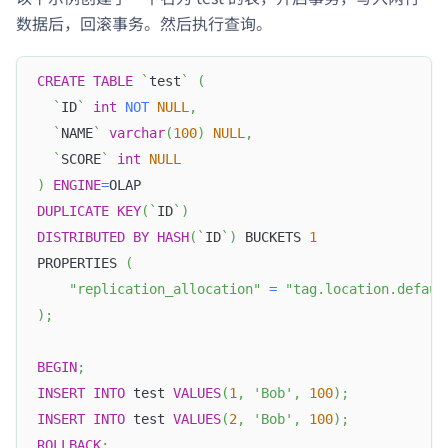
数据后，回滚事务。然后执行查询。
CREATE
TABLE
`
test
`
(
`
ID
`
int
NOT
NULL
,
`
NAME
`
varchar
(
100
)
NULL
,
`
SCORE
`
int
NULL
)
ENGINE
=
OLAP
DUPLICATE
KEY
(
`
ID
`
)
DISTRIBUTED
BY
HASH
(
`
ID
`
)
 BUCKETS 
1
PROPERTIES 
(
"replication_allocation"
=
"tag.location.defaul
)
;
BEGIN
;
INSERT
INTO
 test 
VALUES
(
1
,
'Bob'
,
100
)
;
INSERT
INTO
 test 
VALUES
(
2
,
'Bob'
,
100
)
;
ROLLBACK
;