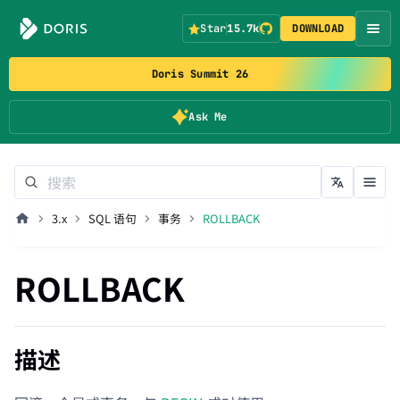
Star
15.7k
DOWNLOAD
Doris Summit 26
Ask Me
3.x
SQL 语句
事务
ROLLBACK
ROLLBACK
描述