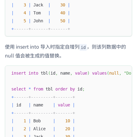
|
3
|
 Jack  
|
30
|
|
4
|
 Tom   
|
40
|
|
5
|
 John  
|
50
|
+
------+-------+-------+
使用 insert into 导入时指定自增列
，则该列数据中的
id
null 值会被生成的值替换。
insert
into
 tbl
(
id
,
 name
,
value
)
values
(
null
,
"Dori
select
*
from
 tbl 
order
by
 id
;
+
------+---------+-------+
|
 id   
|
 name    
|
value
|
+
------+---------+-------+
|
1
|
 Bob     
|
10
|
|
2
|
 Alice   
|
20
|
|
3
|
 Jack    
|
30
|