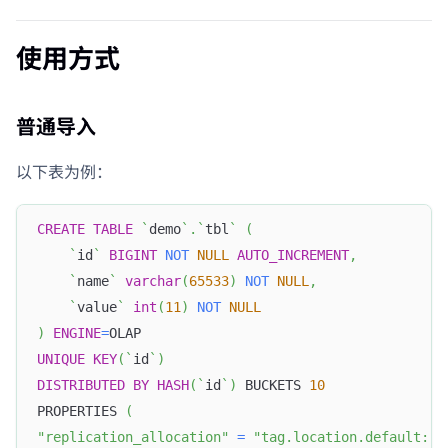
使用方式
普通导入
以下表为例：
CREATE
TABLE
`
demo
`
.
`
tbl
`
(
`
id
`
BIGINT
NOT
NULL
AUTO_INCREMENT
,
`
name
`
varchar
(
65533
)
NOT
NULL
,
`
value
`
int
(
11
)
NOT
NULL
)
ENGINE
=
OLAP
UNIQUE
KEY
(
`
id
`
)
DISTRIBUTED
BY
HASH
(
`
id
`
)
 BUCKETS 
10
PROPERTIES 
(
"replication_allocation"
=
"tag.location.default: 3