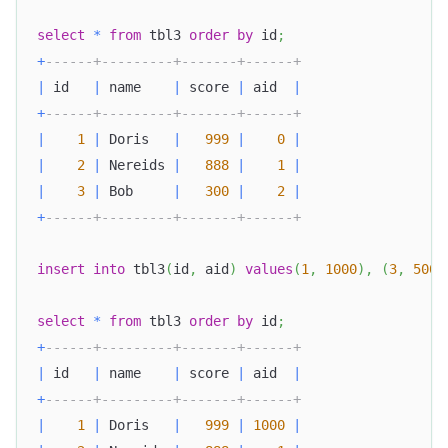
select
*
from
 tbl3 
order
by
 id
;
+
------+---------+-------+------+
|
 id   
|
 name    
|
 score 
|
 aid  
|
+
------+---------+-------+------+
|
1
|
 Doris   
|
999
|
0
|
|
2
|
 Nereids 
|
888
|
1
|
|
3
|
 Bob     
|
300
|
2
|
+
------+---------+-------+------+
insert
into
 tbl3
(
id
,
 aid
)
values
(
1
,
1000
)
,
(
3
,
500
)
select
*
from
 tbl3 
order
by
 id
;
+
------+---------+-------+------+
|
 id   
|
 name    
|
 score 
|
 aid  
|
+
------+---------+-------+------+
|
1
|
 Doris   
|
999
|
1000
|