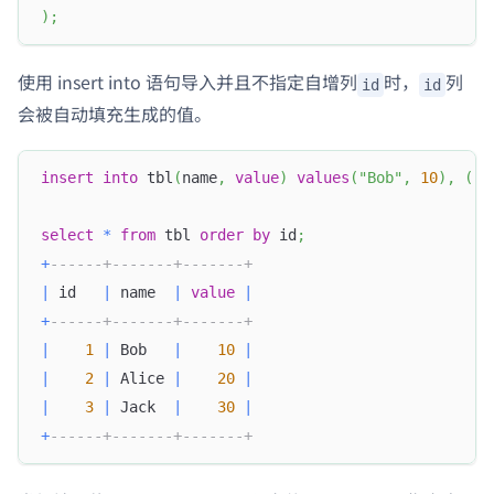
)
;
使用 insert into 语句导入并且不指定自增列
时，
列
id
id
会被自动填充生成的值。
insert
into
 tbl
(
name
,
value
)
values
(
"Bob"
,
10
)
,
(
"A
select
*
from
 tbl 
order
by
 id
;
+
------+-------+-------+
|
 id   
|
 name  
|
value
|
+
------+-------+-------+
|
1
|
 Bob   
|
10
|
|
2
|
 Alice 
|
20
|
|
3
|
 Jack  
|
30
|
+
------+-------+-------+