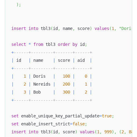
)
;
insert
into
 tbl3
(
id
,
 name
,
 score
)
values
(
1
,
"Doris"
select
*
from
 tbl3 
order
by
 id
;
+
------+---------+-------+------+
|
 id   
|
 name    
|
 score 
|
 aid  
|
+
------+---------+-------+------+
|
1
|
 Doris   
|
100
|
0
|
|
2
|
 Nereids 
|
200
|
1
|
|
3
|
 Bob     
|
300
|
2
|
+
------+---------+-------+------+
set
 enable_unique_key_partial_update
=
true
;
set
 enable_insert_strict
=
false
;
insert
into
 tbl3
(
id
,
 score
)
values
(
1
,
999
)
,
(
2
,
888