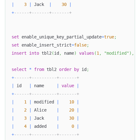
|
3
|
 Jack  
|
30
|
+
------+-------+-------+
set
 enable_unique_key_partial_update
=
true
;
set
 enable_insert_strict
=
false
;
insert
into
 tbl2
(
id
,
 name
)
values
(
1
,
"modified"
)
,
(
select
*
from
 tbl2 
order
by
 id
;
+
------+----------+-------+
|
 id   
|
 name     
|
value
|
+
------+----------+-------+
|
1
|
 modified 
|
10
|
|
2
|
 Alice    
|
20
|
|
3
|
 Jack     
|
30
|
|
4
|
 added    
|
0
|
+
------+----------+-------+