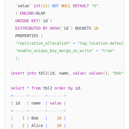
`
value
`
int
(
11
)
NOT
NULL
DEFAULT
"0"
)
ENGINE
=
OLAP
UNIQUE
KEY
(
`
id
`
)
DISTRIBUTED
BY
HASH
(
`
id
`
)
 BUCKETS 
10
  PROPERTIES 
(
"replication_allocation"
=
"tag.location.default:
"enable_unique_key_merge_on_write"
=
"true"
)
;
insert
into
 tbl2
(
id
,
 name
,
value
)
values
(
1
,
"Bob"
,
select
*
from
 tbl2 
order
by
 id
;
+
------+-------+-------+
|
 id   
|
 name  
|
value
|
+
------+-------+-------+
|
1
|
 Bob   
|
10
|
|
2
|
 Alice 
|
20
|