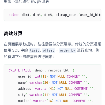
用如下语句进行 uv, pv 查询
select
 dim1
,
 dim3
,
 dim5
,
 bitmap_count
(
user_id_bitma
高效分页
在页面展示数据时，往往需要做分页展示。传统的分页通常
使用 SQL 中的
,
+
进行查询。例
limit
offset
order by
如有如下业务表需要进行展示：
CREATE
TABLE
`
demo
`
.
`
records_tbl
`
(
`
user_id
`
int
(
11
)
NOT
NULL
COMMENT
""
,
`
name
`
varchar
(
26
)
NOT
NULL
COMMENT
""
,
`
address
`
varchar
(
41
)
NOT
NULL
COMMENT
""
,
`
city
`
varchar
(
11
)
NOT
NULL
COMMENT
""
,
`
nation
`
varchar
(
16
)
NOT
NULL
COMMENT
""
,