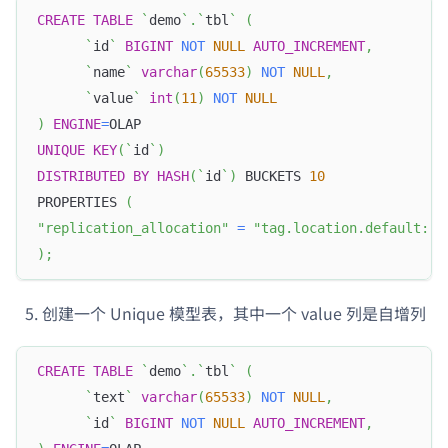
CREATE
TABLE
`
demo
`
.
`
tbl
`
(
`
id
`
BIGINT
NOT
NULL
AUTO_INCREMENT
,
`
name
`
varchar
(
65533
)
NOT
NULL
,
`
value
`
int
(
11
)
NOT
NULL
)
ENGINE
=
OLAP
UNIQUE
KEY
(
`
id
`
)
DISTRIBUTED
BY
HASH
(
`
id
`
)
 BUCKETS 
10
PROPERTIES 
(
"replication_allocation"
=
"tag.location.default: 3
)
;
创建一个 Unique 模型表，其中一个 value 列是自增列
CREATE
TABLE
`
demo
`
.
`
tbl
`
(
`
text
`
varchar
(
65533
)
NOT
NULL
,
`
id
`
BIGINT
NOT
NULL
AUTO_INCREMENT
,