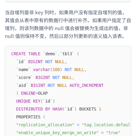
当自增列是非 key 列时，如果用户没有指定自增列的值，
其值会从表中原有的数据行中进行补齐。如果用户指定了自
增列，则该列数据中的 null 值会被替换为生成出的值，非
null 值则保持不变，然后以部分列更新的语义插入该表。
CREATE
TABLE
`
demo
`
.
`
tbl3
`
(
`
id
`
BIGINT
NOT
NULL
,
`
name
`
varchar
(
100
)
NOT
NULL
,
`
score
`
BIGINT
NOT
NULL
,
`
aid
`
BIGINT
NOT
NULL
AUTO_INCREMENT
)
ENGINE
=
OLAP
UNIQUE
KEY
(
`
id
`
)
DISTRIBUTED
BY
HASH
(
`
id
`
)
 BUCKETS 
1
  PROPERTIES 
(
"replication_allocation"
=
"tag.location.default:
"enable_unique_key_merge_on_write"
=
"true"