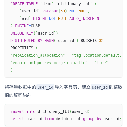
CREATE
TABLE
`
demo
`
.
`
dictionary_tbl
`
(
`
user_id
`
varchar
(
50
)
NOT
NULL
,
`
aid
`
BIGINT
NOT
NULL
AUTO_INCREMENT
)
ENGINE
=
OLAP
UNIQUE
KEY
(
`
user_id
`
)
DISTRIBUTED
BY
HASH
(
`
user_id
`
)
 BUCKETS 
32
PROPERTIES 
(
"replication_allocation"
=
"tag.location.default: 3
"enable_unique_key_merge_on_write"
=
"true"
)
;
将存量数据中的
导入字典表，建立
到整数
user_id
user_id
值的编码映射
insert
into
 dictionary_tbl
(
user_id
)
select
 user_id 
from
 dwd_dup_tbl 
group
by
 user_id
;