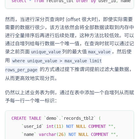
select
*
from
 records_tbl 
order
by
 user_id
,
 name 
li
然而，当进行深分页查询时 (offset 很大时)，即使实际需要
需要的数据行很少，该方法依然会将全部数据读取到内存中
进行全量排序后再进行后续处理，这种方法比较低效。可以
通过自增列给每行数据一个唯一值，在查询时就可以通过记
录之前页面
列的最大值
，然后使
unique_value
max_value
用
where unique_value > max_value limit
的方式通过提下推谓词提前过滤大量数据，
rows_per_page
从而更高效地实现分页。
仍然以上述业务表为例，通过在表中添加一个自增列从而赋
予每一行一个唯一标识：
CREATE
TABLE
`
demo
`
.
`
records_tbl2
`
(
`
user_id
`
int
(
11
)
NOT
NULL
COMMENT
""
,
`
name
`
varchar
(
26
)
NOT
NULL
COMMENT
""
,