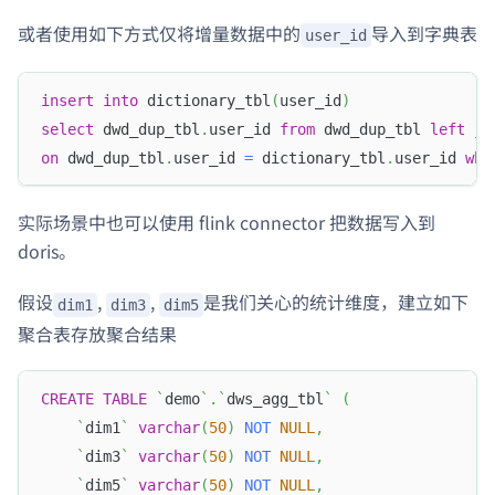
或者使用如下方式仅将增量数据中的
导入到字典表
user_id
insert
into
 dictionary_tbl
(
user_id
)
select
 dwd_dup_tbl
.
user_id 
from
 dwd_dup_tbl 
left
jo
on
 dwd_dup_tbl
.
user_id 
=
 dictionary_tbl
.
user_id 
whe
实际场景中也可以使用 flink connector 把数据写入到
doris。
假设
,
,
是我们关心的统计维度，建立如下
dim1
dim3
dim5
聚合表存放聚合结果
CREATE
TABLE
`
demo
`
.
`
dws_agg_tbl
`
(
`
dim1
`
varchar
(
50
)
NOT
NULL
,
`
dim3
`
varchar
(
50
)
NOT
NULL
,
`
dim5
`
varchar
(
50
)
NOT
NULL
,