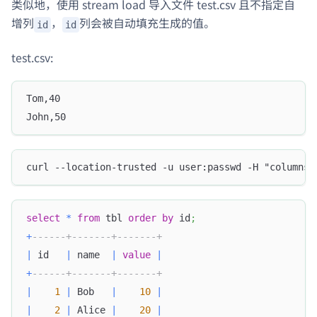
类似地，使用 stream load 导入文件 test.csv 且不指定自
增列
，
列会被自动填充生成的值。
id
id
test.csv:
Tom,40
John,50
curl --location-trusted -u user:passwd -H "columns:
select
*
from
 tbl 
order
by
 id
;
+
------+-------+-------+
|
 id   
|
 name  
|
value
|
+
------+-------+-------+
|
1
|
 Bob   
|
10
|
|
2
|
 Alice 
|
20
|