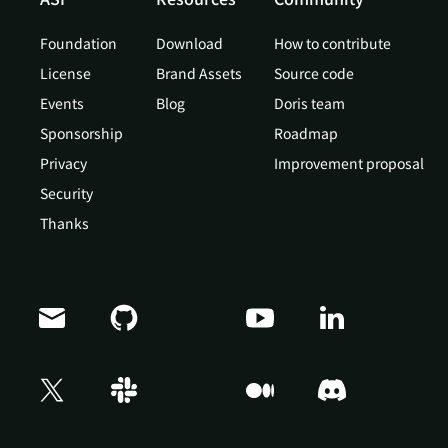
Foundation
Download
How to contribute
License
Brand Assets
Source code
Events
Blog
Doris team
Sponsorship
Roadmap
Privacy
Improvement proposal
Security
Thanks
Doris Summit 26
↗
October 21–22 · Virtual event