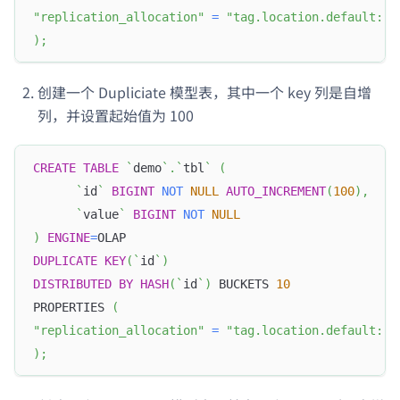
"replication_allocation"
=
"tag.location.default: 3
)
;
创建一个 Dupliciate 模型表，其中一个 key 列是自增
列，并设置起始值为 100
CREATE
TABLE
`
demo
`
.
`
tbl
`
(
`
id
`
BIGINT
NOT
NULL
AUTO_INCREMENT
(
100
)
,
`
value
`
BIGINT
NOT
NULL
)
ENGINE
=
OLAP
DUPLICATE
KEY
(
`
id
`
)
DISTRIBUTED
BY
HASH
(
`
id
`
)
 BUCKETS 
10
PROPERTIES 
(
"replication_allocation"
=
"tag.location.default: 3
)
;