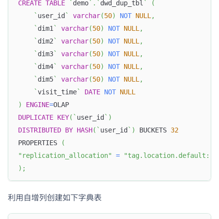
CREATE
TABLE
`
demo
`
.
`
dwd_dup_tbl
`
(
`
user_id
`
varchar
(
50
)
NOT
NULL
,
`
dim1
`
varchar
(
50
)
NOT
NULL
,
`
dim2
`
varchar
(
50
)
NOT
NULL
,
`
dim3
`
varchar
(
50
)
NOT
NULL
,
`
dim4
`
varchar
(
50
)
NOT
NULL
,
`
dim5
`
varchar
(
50
)
NOT
NULL
,
`
visit_time
`
DATE
NOT
NULL
)
ENGINE
=
OLAP
DUPLICATE
KEY
(
`
user_id
`
)
DISTRIBUTED
BY
HASH
(
`
user_id
`
)
 BUCKETS 
32
PROPERTIES 
(
"replication_allocation"
=
"tag.location.default: 3
)
;
利用自增列创建如下字典表