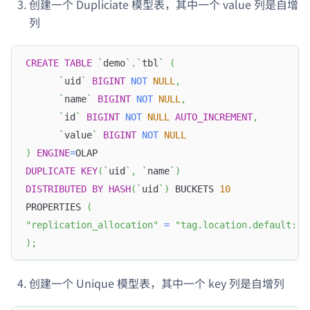
创建一个 Dupliciate 模型表，其中一个 value 列是自增
列
CREATE
TABLE
`
demo
`
.
`
tbl
`
(
`
uid
`
BIGINT
NOT
NULL
,
`
name
`
BIGINT
NOT
NULL
,
`
id
`
BIGINT
NOT
NULL
AUTO_INCREMENT
,
`
value
`
BIGINT
NOT
NULL
)
ENGINE
=
OLAP
DUPLICATE
KEY
(
`
uid
`
,
`
name
`
)
DISTRIBUTED
BY
HASH
(
`
uid
`
)
 BUCKETS 
10
PROPERTIES 
(
"replication_allocation"
=
"tag.location.default: 3
)
;
创建一个 Unique 模型表，其中一个 key 列是自增列