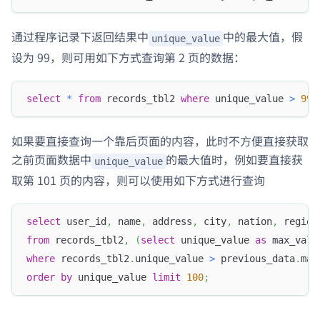
通过程序记录下返回结果中
中的最大值，假
unique_value
设为 99，则可用如下方式查询第 2 页的数据：
select
*
from
 records_tbl2 
where
 unique_value 
>
99
如果要直接查询一个靠后页面的内容，此时不方便直接获取
之前页面数据中
的最大值时，例如要直接获
unique_value
取第 101 页的内容，则可以使用如下方式进行查询
select
 user_id
,
 name
,
 address
,
 city
,
 nation
,
 region
from
 records_tbl2
,
(
select
 unique_value 
as
 max_valu
where
 records_tbl2
.
unique_value 
>
 previous_data
.
max
order
by
 unique_value 
limit
100
;