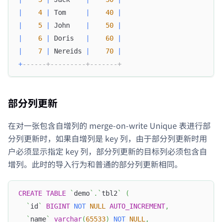
|
4
|
 Tom     
|
40
|
|
5
|
 John    
|
50
|
|
6
|
 Doris   
|
60
|
|
7
|
 Nereids 
|
70
|
+
------+---------+-------+
部分列更新
在对一张包含自增列的 merge-on-write Unique 表进行部
分列更新时，如果自增列是 key 列，由于部分列更新时用
户必须显示指定 key 列，部分列更新的目标列必须包含自
增列。此时的导入行为和普通的部分列更新相同。
CREATE
TABLE
`
demo
`
.
`
tbl2
`
(
`
id
`
BIGINT
NOT
NULL
AUTO_INCREMENT
,
`
name
`
varchar
(
65533
)
NOT
NULL
,