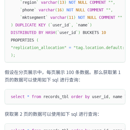
`
region
`
varchar
(
13
)
NOT
NULL
COMMENT
""
,
`
phone
`
varchar
(
16
)
NOT
NULL
COMMENT
""
,
`
mktsegment
`
varchar
(
11
)
NOT
NULL
COMMENT
""
)
DUPLICATE
KEY
(
`
user_id
`
,
`
name
`
)
DISTRIBUTED
BY
HASH
(
`
user_id
`
)
 BUCKETS 
10
PROPERTIES 
(
"replication_allocation"
=
"tag.location.default: 3
)
;
假设在分页展示中，每页展示 100 条数据。那么获取第 1
页的数据可以使用如下 sql 进行查询：
select
*
from
 records_tbl 
order
by
 user_id
,
 name 
li
获取第 2 页的数据可以使用如下 sql 进行查询：