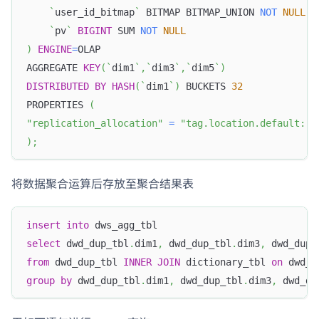
`
user_id_bitmap
`
 BITMAP BITMAP_UNION 
NOT
NULL
,
`
pv
`
BIGINT
 SUM 
NOT
NULL
)
ENGINE
=
OLAP
AGGREGATE 
KEY
(
`
dim1
`
,
`
dim3
`
,
`
dim5
`
)
DISTRIBUTED
BY
HASH
(
`
dim1
`
)
 BUCKETS 
32
PROPERTIES 
(
"replication_allocation"
=
"tag.location.default: 3
)
;
将数据聚合运算后存放至聚合结果表
insert
into
 dws_agg_tbl
select
 dwd_dup_tbl
.
dim1
,
 dwd_dup_tbl
.
dim3
,
 dwd_dup_
from
 dwd_dup_tbl 
INNER
JOIN
 dictionary_tbl 
on
 dwd_d
group
by
 dwd_dup_tbl
.
dim1
,
 dwd_dup_tbl
.
dim3
,
 dwd_du