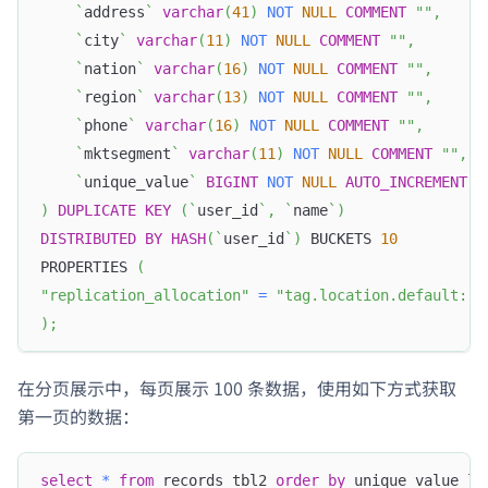
`
address
`
varchar
(
41
)
NOT
NULL
COMMENT
""
,
`
city
`
varchar
(
11
)
NOT
NULL
COMMENT
""
,
`
nation
`
varchar
(
16
)
NOT
NULL
COMMENT
""
,
`
region
`
varchar
(
13
)
NOT
NULL
COMMENT
""
,
`
phone
`
varchar
(
16
)
NOT
NULL
COMMENT
""
,
`
mktsegment
`
varchar
(
11
)
NOT
NULL
COMMENT
""
,
`
unique_value
`
BIGINT
NOT
NULL
AUTO_INCREMENT
)
DUPLICATE
KEY
(
`
user_id
`
,
`
name
`
)
DISTRIBUTED
BY
HASH
(
`
user_id
`
)
 BUCKETS 
10
PROPERTIES 
(
"replication_allocation"
=
"tag.location.default: 3
)
;
在分页展示中，每页展示 100 条数据，使用如下方式获取
第一页的数据：
select
*
from
 records_tbl2 
order
by
 unique_value 
li