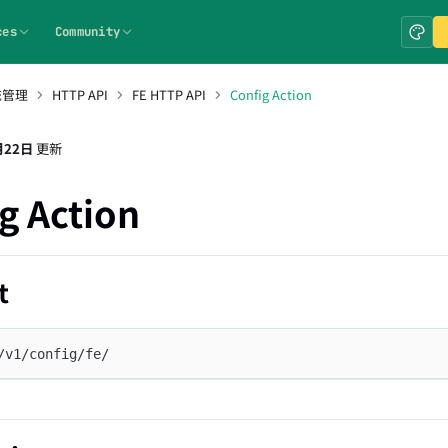
ces
Community
统管理
HTTP API
FE HTTP API
Config Action
月22日
更新
g Action
t
/v1/config/fe/