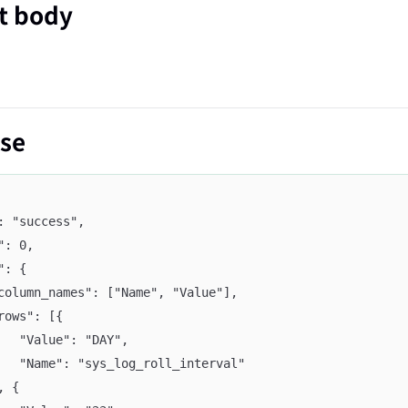
t body
se
": "success",
e": 0,
a": {
	"column_names": ["Name", "Value"],
	"rows": [{
			"Value": "DAY",
			"Name": "sys_log_roll_interval"
}, {