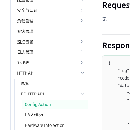
Reques
安全与认证
无
负载管理
容灾管理
监控告警
Respon
日志管理
系统表
{
	"msg
HTTP API
	"cod
总览
	"dat
	
FE HTTP API
	
Config Action
HA Action
		
Hardware Info Action