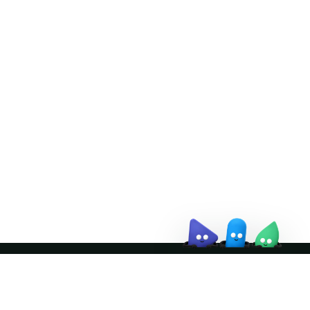
Doris Summit 26
↗
October 21–22 · Virtual
event
↗
Join the community