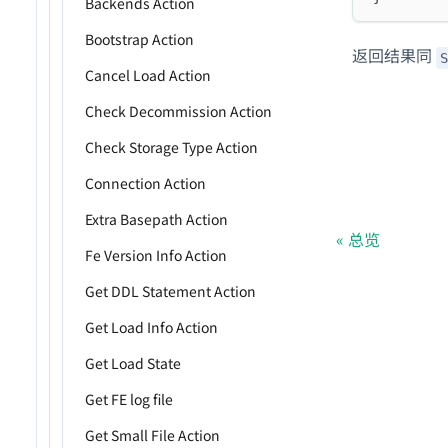
Backends Action
Bootstrap Action
返回结果同
S
Cancel Load Action
Check Decommission Action
Check Storage Type Action
Connection Action
Extra Basepath Action
总览
Fe Version Info Action
Get DDL Statement Action
Get Load Info Action
Get Load State
Get FE log file
Get Small File Action