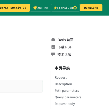
Doris Summit 26
Ask Me
Star
15.7k
DOWNLOAD
Doris 首页
下载 PDF
技术论坛
本页导航
Request
Description
Path parameters
Query parameters
Request body