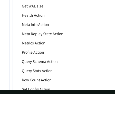
Get WAL size
Health Action
Meta Info Action
Meta Replay State Action
Metrics Action
Profile Action
Query Schema Action
Query Stats Action
Row Count Action
Set Config Action
Show Data Action
Show Meta Info Action
ASF
Re