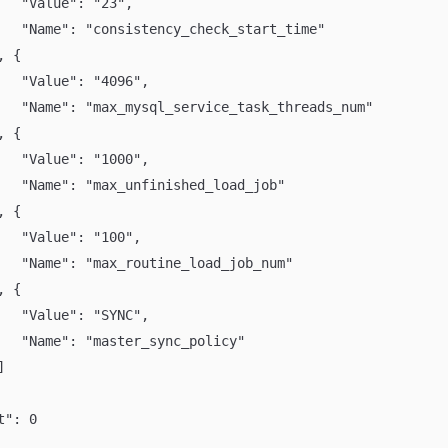
			"Value": "23",
			"Name": "consistency_check_start_time"
}, {
			"Value": "4096",
			"Name": "max_mysql_service_task_threads_num"
}, {
			"Value": "1000",
			"Name": "max_unfinished_load_job"
}, {
			"Value": "100",
			"Name": "max_routine_load_job_num"
}, {
			"Value": "SYNC",
			"Name": "master_sync_policy"
}]
nt": 0