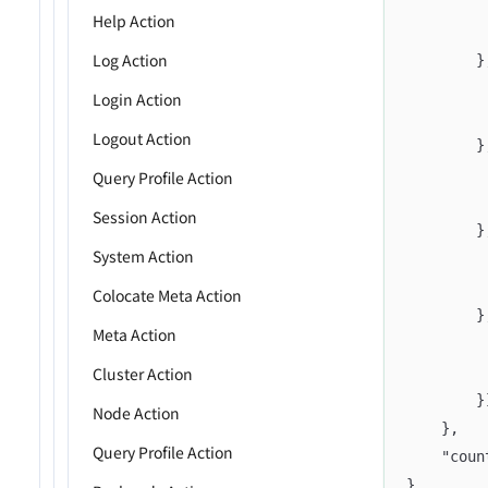
Help Action
Log Action
		
Login Action
Logout Action
		
Query Profile Action
Session Action
		
System Action
Colocate Meta Action
		
Meta Action
Cluster Action
		
Node Action
	},
Query Profile Action
	"cou
}