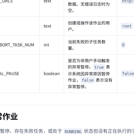
_URLS
text
http:
数据。无错误日志时为
空。
创建或操作该作业的用
text
root
户。
当前失败的子任务数
BORT_TASK_NUM
int
0
量。
是否为非用户手动触发
的异常暂停。
表
true
AL_PAUSE
boolean
示系统因异常原因暂停
false
作业，
表示没有
false
异常暂停。
常作业
常暂停、存在失败任务，或处于
状态但没有正在执行的子任
RUNNING