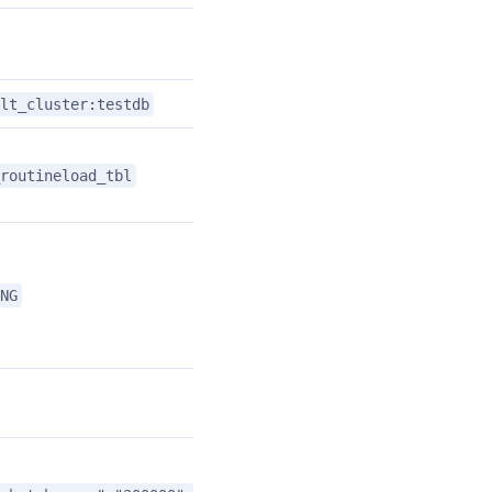
lt_cluster:testdb
routineload_tbl
NG