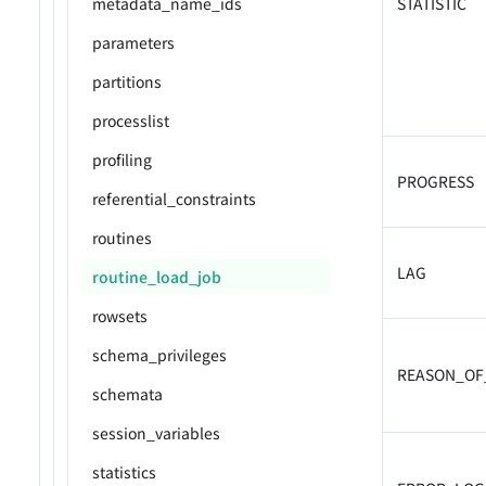
STATISTIC
metadata_name_ids
parameters
partitions
processlist
profiling
PROGRESS
referential_constraints
routines
LAG
routine_load_job
rowsets
schema_privileges
REASON_OF
schemata
session_variables
statistics