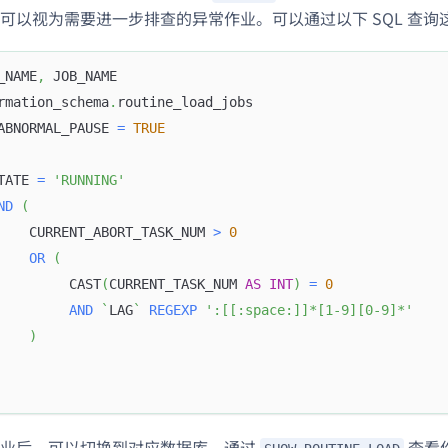
可以视为需要进一步排查的异常作业。可以通过以下 SQL 查询
_NAME
,
 JOB_NAME
rmation_schema
.
routine_load_jobs
ABNORMAL_PAUSE 
=
TRUE
TATE 
=
'RUNNING'
ND
(
    CURRENT_ABORT_TASK_NUM 
>
0
OR
(
         CAST
(
CURRENT_TASK_NUM 
AS
INT
)
=
0
AND
`
LAG
`
REGEXP
':[[:space:]]*[1-9][0-9]*'
)
作业后，可以切换到对应数据库，通过
查看