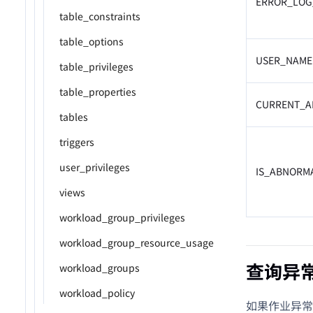
ERROR_LOG
table_constraints
table_options
USER_NAME
table_privileges
table_properties
CURRENT_A
tables
triggers
user_privileges
IS_ABNORM
views
workload_group_privileges
workload_group_resource_usage
查询异
workload_groups
workload_policy
如果作业异