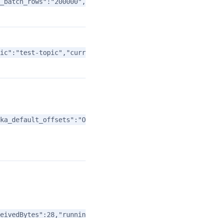
_batch_rows":"200000","format":"csv","columnToColumnExp
ic":"test-topic","currentKafkaPartitions":"0","brokerLis
ka_default_offsets":"OFFSET_BEGINNING","group.id":"examp
eivedBytes":28,"runningTxns":