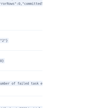
rrorRows":0,"committedTaskNum":3,"loadedRows":3,"loadRow
"2"}
0}
umber of failed task exceeded max_error_number