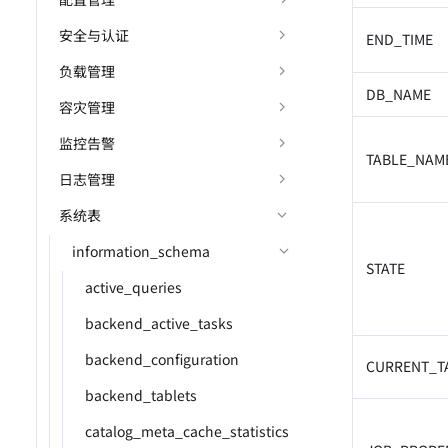
安全与认证
END_TIME
负载管理
DB_NAME
容灾管理
监控告警
TABLE_NAM
日志管理
系统表
information_schema
STATE
active_queries
backend_active_tasks
backend_configuration
CURRENT_T
backend_tablets
catalog_meta_cache_statistics