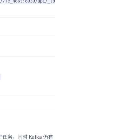
//fe_host:8030/api/_load_error_log?file=error.log
务，同时 Kafka 仍有