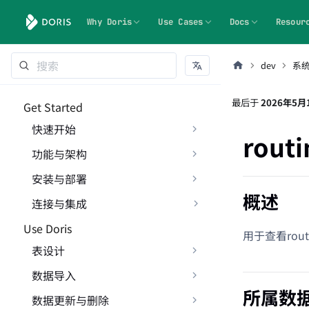
Why Doris
Use Cases
Docs
Resour
dev
系
最后
于
2026年5月
Get Started
快速开始
routi
功能与架构
安装与部署
概述
连接与集成
Use Doris
用于查看rout
表设计
数据导入
所属数
数据更新与删除