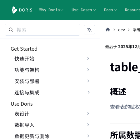
Why Doris
Use Cases
Docs
Resour
dev
系
最后
于
2025年12
Get Started
快速开始
table
功能与架构
安装与部署
概述
连接与集成
Use Doris
查看表的赋权
表设计
数据导入
所属数
数据更新与删除