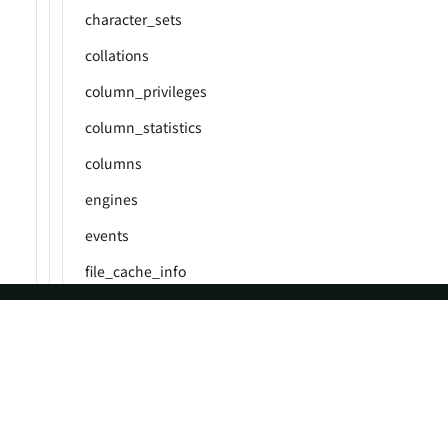
character_sets
collations
column_privileges
column_statistics
columns
engines
events
file_cache_info
file_cache_statistics
files
ASF
Re
global_variables
Foundation
Do
key_column_usage
License
Br