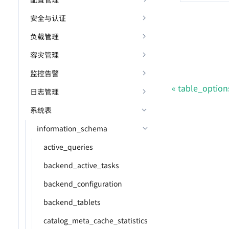
安全与认证
负载管理
容灾管理
监控告警
table_option
日志管理
系统表
information_schema
active_queries
backend_active_tasks
backend_configuration
backend_tablets
catalog_meta_cache_statistics