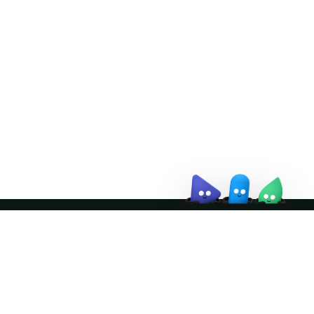
Doris Summit 26
↗
October 21–22 · Virtual
event
↗
Join the community