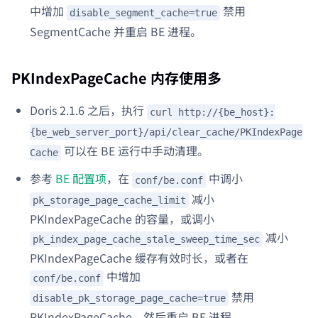
中增加
禁用
disable_segment_cache=true
SegmentCache 并重启 BE 进程。
PKIndexPageCache 内存使用多
Doris 2.1.6 之后，执行
curl http://{be_host}:
{be_web_server_port}/api/clear_cache/PKIndexPage
可以在 BE 运行中手动清理。
Cache
参考
BE 配置项
，在
中调小
conf/be.conf
减小
pk_storage_page_cache_limit
PKIndexPageCache 的容量，或调小
减小
pk_index_page_cache_stale_sweep_time_sec
PKIndexPageCache 缓存有效时长，或者在
中增加
conf/be.conf
禁用
disable_pk_storage_page_cache=true
PKIndexPageCache，然后重启 BE 进程。