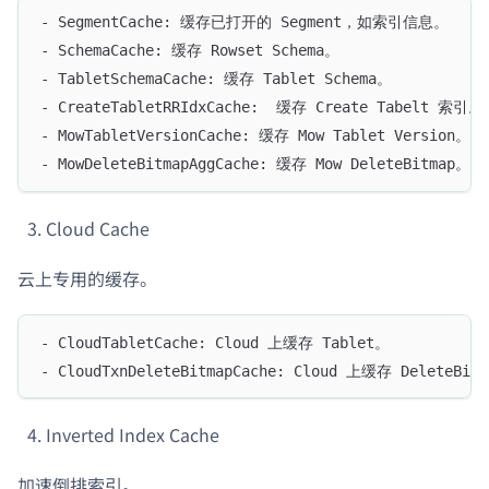
- SegmentCache: 缓存已打开的 Segment，如索引信息。
- SchemaCache: 缓存 Rowset Schema。
- TabletSchemaCache: 缓存 Tablet Schema。
- CreateTabletRRIdxCache:  缓存 Create Tabelt 索引。
- MowTabletVersionCache: 缓存 Mow Tablet Version。
- MowDeleteBitmapAggCache: 缓存 Mow DeleteBitmap。
Cloud Cache
云上专用的缓存。
- CloudTabletCache: Cloud 上缓存 Tablet。
- CloudTxnDeleteBitmapCache: Cloud 上缓存 DeleteBit
Inverted Index Cache
加速倒排索引。