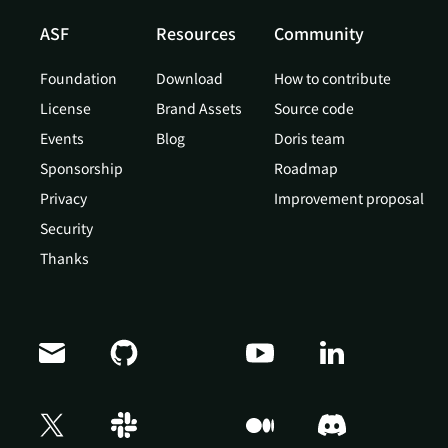
ASF
Resources
Community
Foundation
Download
How to contribute
License
Brand Assets
Source code
Events
Blog
Doris team
Sponsorship
Roadmap
Privacy
Improvement proposal
Security
Thanks
Doris Summit 26
↗
October 21–22 · Virtual event