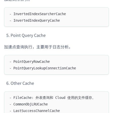
- InvertedIndexSearcherCache
- InvertedIndexQueryCache
Point Query Cache
加速点查询执行，主要用于日志分析。
- PointQueryRowCache
- PointQueryLookupConnectionCache
Other Cache
- FileCache: 外表查询和 Cloud 使用的文件缓存。
- CommonObjLRUCache
- LastSuccessChannelCache