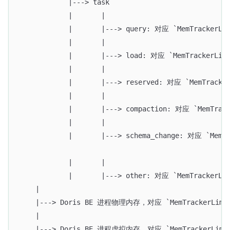
            |---> task
            |       |
            |       |---> query: 对应 `MemTrackerL
            |       |
            |       |---> load: 对应 `MemTrackerLi
            |       |
            |       |---> reserved: 对应 `Me
            |       |
            |       |---> compaction: 对应 `MemTra
            |       |
            |       |---> schema_change: 对应 `MemT
            |       |
            |       |---> other: 对应 `MemTracker
    |
    |---> Doris BE 进程物理内存，对应 `MemTrackerLimiter 
    |
    |---> Doris BE 进程虚拟内存，对应 `MemTrackerLimiter 