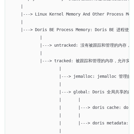
    |
    |---> Linux Kernel Memory And Other Proce
    |
    |---> Doris BE Process Memory: Dori
            |
            |---> untracked: 没有被跟踪和管理的内存
            |
            |---> tracked: 被跟踪和管理的内存
                    |
                    |---> jemalloc: jemall
                    |
                    |---> global: Doris 全局共享
                    |       |
                    |       |---> doris 
                    |       |
                    |       |---> doris me
                    |