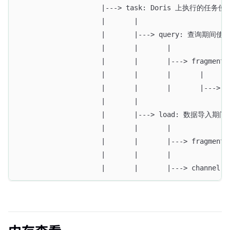
                    |---> task: Doris 上执行
                    |       |
                    |       |---> query:
                    |       |       |
                    |       |       |---> frag
                    |       |       |       |
                    |       |       |       |---
                    |       |
                    |       |---> load: 数
                    |       |       |
                    |       |       |---> frag
                    |       |       |
                    |       |       |---> c