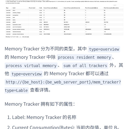
Memory Tracker 分为不同的类型，其中
type=overview
的 Memory Tracker 中除
、
process resident memory
、
外，其
process virtual memory
sum of all trackers
他
的 Memory Tracker 都可以通过
type=overview
http://{be_host}:{be_web_server_port}/mem_tracker?
查看详情。
type=Lable
Memory Tracker 拥有如下的属性：
Label: Memory Tracker 的名称
Current Consumption(Bytes): 当前内存值，单位 B。