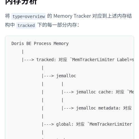
内存分析
将
的 Memory Tracker 对应到上述内存结
type=overview
构中
下的每一部分内存：
tracked
Doris BE Process Memory
    |
    |---> tracked: 对应 `MemTrackerLimiter Label=
            |
            |---> jemalloc
            |       |
            |       |---> jemalloc cache: 对应 `Me
            |       |
            |       |---> jemalloc metadata: 对应 `
            |
            |---> global: 对应 `MemTrackerLimite
            |