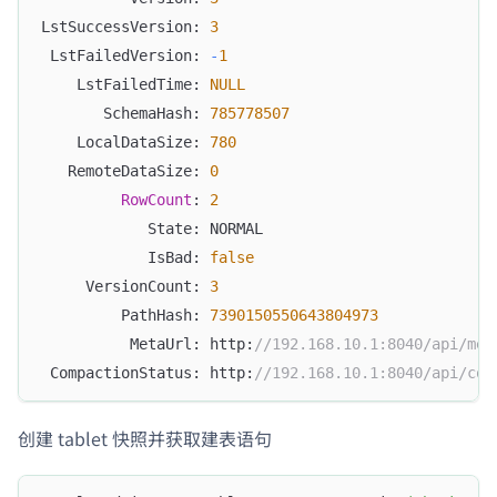
LstSuccessVersion: 
3
 LstFailedVersion: 
-
1
    LstFailedTime: 
NULL
       SchemaHash: 
785778507
    LocalDataSize: 
780
   RemoteDataSize: 
0
RowCount
: 
2
            State: NORMAL
            IsBad: 
false
     VersionCount: 
3
         PathHash: 
7390150550643804973
          MetaUrl: http:
//192.168.10.1:8040/api/met
 CompactionStatus: http:
//192.168.10.1:8040/api/com
创建 tablet 快照并获取建表语句