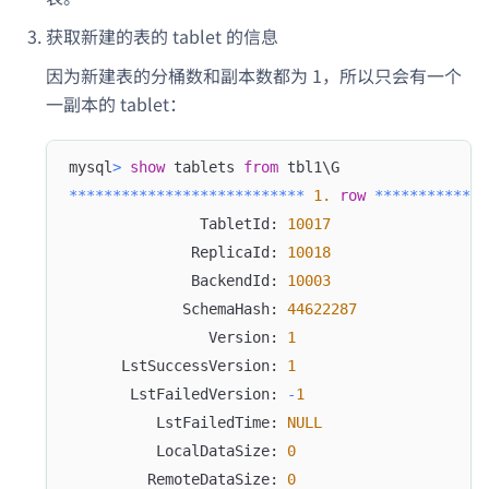
获取新建的表的 tablet 的信息
因为新建表的分桶数和副本数都为 1，所以只会有一个
一副本的 tablet：
mysql
>
show
 tablets 
from
 tbl1\G
*
*
*
*
*
*
*
*
*
*
*
*
*
*
*
*
*
*
*
*
*
*
*
*
*
*
*
1.
row
*
*
*
*
*
*
*
*
*
*
*
*
*
               TabletId: 
10017
              ReplicaId: 
10018
              BackendId: 
10003
             SchemaHash: 
44622287
                Version: 
1
      LstSuccessVersion: 
1
       LstFailedVersion: 
-
1
          LstFailedTime: 
NULL
          LocalDataSize: 
0
         RemoteDataSize: 
0