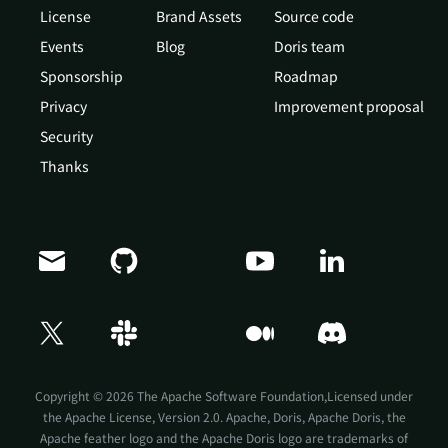
License
Brand Assets
Source code
Events
Blog
Doris team
Sponsorship
Roadmap
Privacy
Improvement proposal
Security
Thanks
Doris Summit 26
↗
October 21–22 · Virtual event
Copyright © 2026 The Apache Software Foundation,Licensed under
the
Apache License, Version 2.0
. Apache, Doris, Apache Doris, the
Apache feather logo and the Apache Doris logo are trademarks of