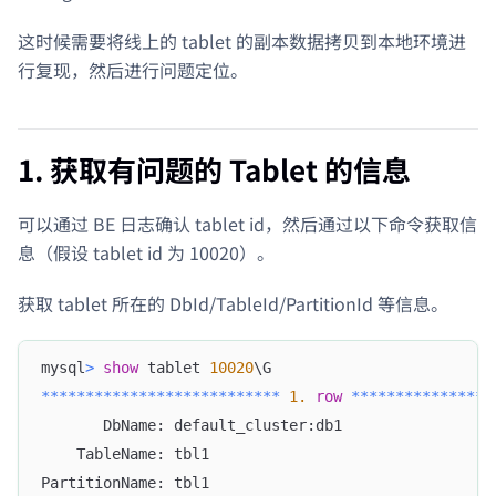
这时候需要将线上的 tablet 的副本数据拷贝到本地环境进
行复现，然后进行问题定位。
1. 获取有问题的 Tablet 的信息
可以通过 BE 日志确认 tablet id，然后通过以下命令获取信
息（假设 tablet id 为 10020）。
获取 tablet 所在的 DbId/TableId/PartitionId 等信息。
mysql
>
show
 tablet 
10020
\G
*
*
*
*
*
*
*
*
*
*
*
*
*
*
*
*
*
*
*
*
*
*
*
*
*
*
*
1.
row
*
*
*
*
*
*
*
*
*
*
*
*
*
*
*
*
       DbName: default_cluster:db1
    TableName: tbl1
PartitionName: tbl1