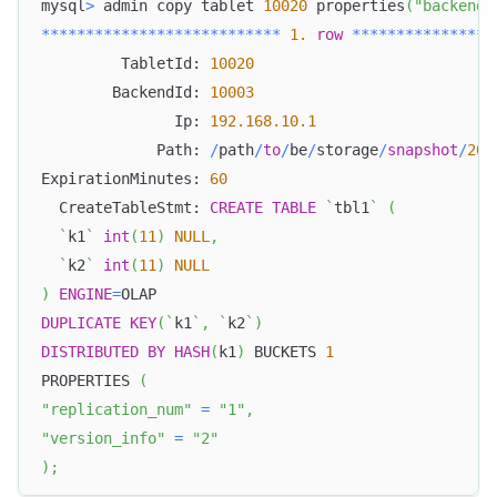
mysql
>
 admin copy tablet 
10020
 properties
(
"backend_
*
*
*
*
*
*
*
*
*
*
*
*
*
*
*
*
*
*
*
*
*
*
*
*
*
*
*
1.
row
*
*
*
*
*
*
*
*
*
*
*
*
*
*
*
*
         TabletId: 
10020
        BackendId: 
10003
               Ip: 
192.168
.10
.1
             Path: 
/
path
/
to
/
be
/
storage
/
snapshot
/
202
ExpirationMinutes: 
60
  CreateTableStmt: 
CREATE
TABLE
`
tbl1
`
(
`
k1
`
int
(
11
)
NULL
,
`
k2
`
int
(
11
)
NULL
)
ENGINE
=
OLAP
DUPLICATE
KEY
(
`
k1
`
,
`
k2
`
)
DISTRIBUTED
BY
HASH
(
k1
)
 BUCKETS 
1
PROPERTIES 
(
"replication_num"
=
"1"
,
"version_info"
=
"2"
)
;