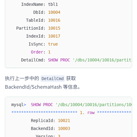
    IndexName: tbl1
         DbId: 
10004
      TableId: 
10016
  PartitionId: 
10015
      IndexId: 
10017
       IsSync: 
true
Order
: 
1
    DetailCmd: 
SHOW
PROC
'/dbs/10004/10016/partitio
执行上一步中的
获取
DetailCmd
BackendId/SchemaHash 等信息。
mysql
>
SHOW
PROC
'/dbs/10004/10016/partitions/1001
*
*
*
*
*
*
*
*
*
*
*
*
*
*
*
*
*
*
*
*
*
*
*
*
*
*
*
1.
row
*
*
*
*
*
*
*
*
*
*
*
*
*
*
*
*
        ReplicaId: 
10021
        BackendId: 
10003
          Version: 
3