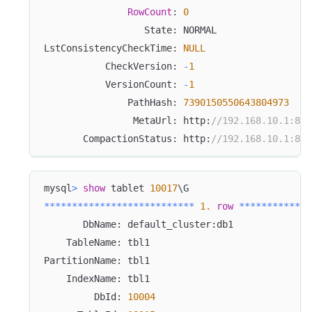
RowCount
: 
0
                  State: NORMAL
LstConsistencyCheckTime: 
NULL
           CheckVersion: 
-
1
           VersionCount: 
-
1
               PathHash: 
7390150550643804973
                MetaUrl: http:
//192.168.10.1:804
       CompactionStatus: http:
//192.168.10.1:804
mysql
>
show
 tablet 
10017
\G
*
*
*
*
*
*
*
*
*
*
*
*
*
*
*
*
*
*
*
*
*
*
*
*
*
*
*
1.
row
*
*
*
*
*
*
*
*
*
*
*
*
*
       DbName: default_cluster:db1
    TableName: tbl1
PartitionName: tbl1
    IndexName: tbl1
         DbId: 
10004