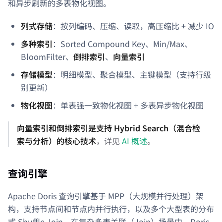
和异步刷新的多表物化视图。
列式存储
：按列编码、压缩、读取，高压缩比 + 减少 IO
多种索引
：Sorted Compound Key、Min/Max、
BloomFilter、
倒排索引
、
向量索引
存储模型
：明细模型、聚合模型、主键模型（支持行级
别更新）
物化视图
：单表强一致物化视图 + 多表异步物化视图
向量索引和倒排索引是支持 Hybrid Search（混合检
索与分析）的核心技术
，详见
AI 概述
。
查询引擎
Apache Doris 查询引擎基于 MPP（大规模并行处理）架
构，支持节点间和节点内并行执行，以及多个大型表的分布
式 Shuffle Join。在复杂多表关联（Join）场景中，Doris