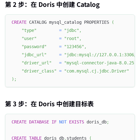
第 2 步：在 Doris 中创建 Catalog
CREATE
 CATALOG mysql_catalog PROPERTIES 
(
"type"
=
"jdbc"
,
"user"
=
"root"
,
"password"
=
"123456"
,
"jdbc_url"
=
"jdbc:mysql://127.0.0.1:3306/t
"driver_url"
=
"mysql-connector-java-8.0.25.j
"driver_class"
=
"com.mysql.cj.jdbc.Driver"
)
;
第 3 步：在 Doris 中创建目标表
CREATE
DATABASE
IF
NOT
EXISTS
 doris_db
;
CREATE
TABLE
 doris_db
.
students 
(