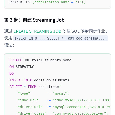
PROPERTIES 
(
"replication_num"
=
"1"
)
;
第 3 步：创建 Streaming Job
通过
CREATE STREAMING JOB
创建 SQL 映射同步作业，
使用
INSERT INTO ... SELECT * FROM cdc_stream(...)
语法：
CREATE
 JOB mysql_students_sync
ON
 STREAMING
DO
INSERT
INTO
 doris_db
.
students
SELECT
*
FROM
 cdc_stream
(
"type"
=
"mysql"
,
"jdbc_url"
=
"jdbc:mysql://127.0.0.1:3306"
,
"driver_url"
=
"mysql-connector-java-8.0.25.j
"driver_class"
=
"com.mysql.cj.jdbc.Driver"
,