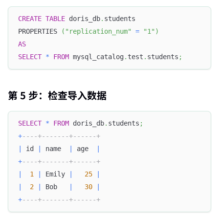
CREATE
TABLE
 doris_db
.
students
PROPERTIES 
(
"replication_num"
=
"1"
)
AS
SELECT
*
FROM
 mysql_catalog
.
test
.
students
;
第 5 步：检查导入数据
SELECT
*
FROM
 doris_db
.
students
;
+
----+-------+------+
|
 id 
|
 name  
|
 age  
|
+
----+-------+------+
|
1
|
 Emily 
|
25
|
|
2
|
 Bob   
|
30
|
+
----+-------+------+