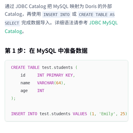
通过 JDBC Catalog 把 MySQL 映射为 Doris 的外部
Catalog，再使用
或
INSERT INTO
CREATE TABLE AS
完成数据导入。详细语法请参考
JDBC MySQL
SELECT
Catalog
。
第 1 步：在 MySQL 中准备数据
CREATE
TABLE
 test
.
students 
(
    id     
INT
PRIMARY
KEY
,
    name   
VARCHAR
(
64
)
,
    age    
INT
)
;
INSERT
INTO
 test
.
students 
VALUES
(
1
,
'Emily'
,
25
)
,