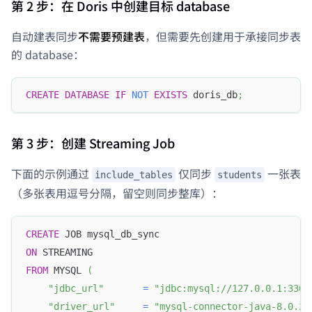
第 2 步：在 Doris 中创建目标 database
自动建表同步
不需要预建表
，但需要先创建用于承接同步表
的 database：
CREATE
DATABASE
IF
NOT
EXISTS
 doris_db
;
第 3 步：创建 Streaming Job
下面的示例通过
仅同步
一张表
include_tables
students
（多张表用逗号分隔，留空则同步整库）：
CREATE
 JOB mysql_db_sync
ON
 STREAMING
FROM
 MYSQL 
(
"jdbc_url"
=
"jdbc:mysql://127.0.0.1:3306
"driver_url"
=
"mysql-connector-java-8.0.25