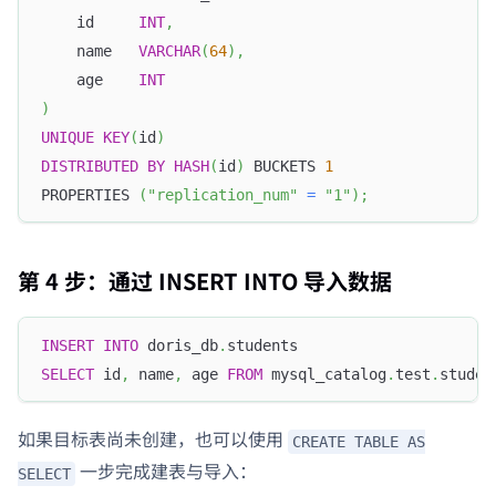
    id     
INT
,
    name   
VARCHAR
(
64
)
,
    age    
INT
)
UNIQUE
KEY
(
id
)
DISTRIBUTED
BY
HASH
(
id
)
 BUCKETS 
1
PROPERTIES 
(
"replication_num"
=
"1"
)
;
第 4 步：通过 INSERT INTO 导入数据
INSERT
INTO
 doris_db
.
students
SELECT
 id
,
 name
,
 age 
FROM
 mysql_catalog
.
test
.
studen
如果目标表尚未创建，也可以使用
CREATE TABLE AS
一步完成建表与导入：
SELECT