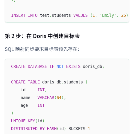
INSERT
INTO
 test
.
students 
VALUES
(
1
,
'Emily'
,
25
)
,
第 2 步：在 Doris 中创建目标表
SQL 映射同步要求目标表预先存在：
CREATE
DATABASE
IF
NOT
EXISTS
 doris_db
;
CREATE
TABLE
 doris_db
.
students 
(
    id     
INT
,
    name   
VARCHAR
(
64
)
,
    age    
INT
)
UNIQUE
KEY
(
id
)
DISTRIBUTED
BY
HASH
(
id
)
 BUCKETS 
1