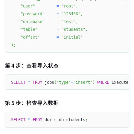
"user"
=
"root"
,
"password"
=
"123456"
,
"database"
=
"test"
,
"table"
=
"students"
,
"offset"
=
"initial"
)
;
第 4 步：查看导入状态
SELECT
*
FROM
 jobs
(
"type"
=
"insert"
)
WHERE
 ExecuteTy
第 5 步：检查导入数据
SELECT
*
FROM
 doris_db
.
students
;