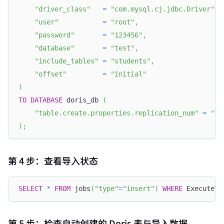
"driver_class"
=
"com.mysql.cj.jdbc.Driver"
,
"user"
=
"root"
,
"password"
=
"123456"
,
"database"
=
"test"
,
"include_tables"
=
"students"
,
"offset"
=
"initial"
)
TO
DATABASE
 doris_db 
(
"table.create.properties.replication_num"
=
"1"
)
;
第 4 步：查看导入状态
SELECT
*
FROM
 jobs
(
"type"
=
"insert"
)
WHERE
 ExecuteTy
第 5 步：检查自动创建的 Doris 表与导入数据