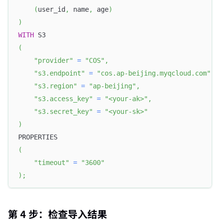
(
user_id
,
 name
,
 age
)
)
WITH
 S3
(
"provider"
=
"COS"
,
"s3.endpoint"
=
"cos.ap-beijing.myqcloud.com"
,
"s3.region"
=
"ap-beijing"
,
"s3.access_key"
=
"<your-ak>"
,
"s3.secret_key"
=
"<your-sk>"
)
PROPERTIES
(
"timeout"
=
"3600"
)
;
第 4 步：检查导入结果