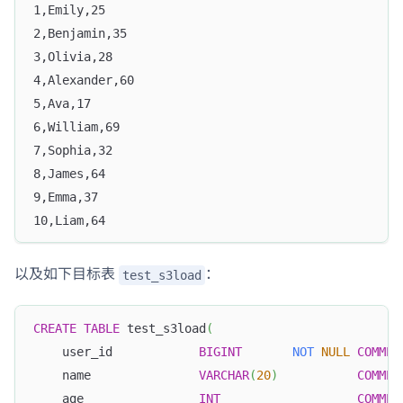
1,Emily,25
2,Benjamin,35
3,Olivia,28
4,Alexander,60
5,Ava,17
6,William,69
7,Sophia,32
8,James,64
9,Emma,37
10,Liam,64
以及如下目标表
：
test_s3load
CREATE
TABLE
 test_s3load
(
    user_id            
BIGINT
NOT
NULL
COMMEN
    name               
VARCHAR
(
20
)
COMMEN
    age                
INT
COMMEN