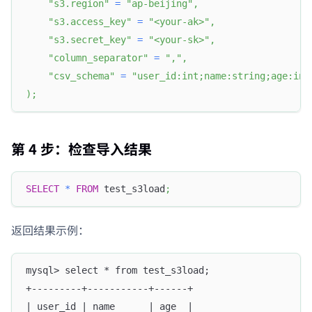
"s3.region"
=
"ap-beijing"
,
"s3.access_key"
=
"<your-ak>"
,
"s3.secret_key"
=
"<your-sk>"
,
"column_separator"
=
","
,
"csv_schema"
=
"user_id:int;name:string;age:int
)
;
第 4 步：检查导入结果
SELECT
*
FROM
 test_s3load
;
返回结果示例：
mysql> select * from test_s3load;
+---------+-----------+------+
| user_id | name      | age  |