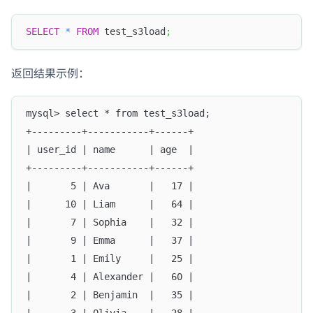
SELECT
*
FROM
 test_s3load
;
返回结果示例：
mysql> select * from test_s3load;
+---------+-----------+------+
| user_id | name      | age  |
+---------+-----------+------+
|       5 | Ava       |   17 |
|      10 | Liam      |   64 |
|       7 | Sophia    |   32 |
|       9 | Emma      |   37 |
|       1 | Emily     |   25 |
|       4 | Alexander |   60 |
|       2 | Benjamin  |   35 |