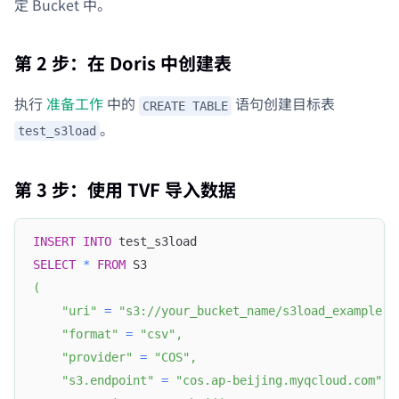
定 Bucket 中。
第 2 步：在 Doris 中创建表
执行
准备工作
中的
语句创建目标表
CREATE TABLE
。
test_s3load
第 3 步：使用 TVF 导入数据
INSERT
INTO
 test_s3load
SELECT
*
FROM
 S3
(
"uri"
=
"s3://your_bucket_name/s3load_example.c
"format"
=
"csv"
,
"provider"
=
"COS"
,
"s3.endpoint"
=
"cos.ap-beijing.myqcloud.com"
,