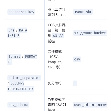
腾讯云访问
s3.secret_key
<your-sk>
密钥 Secret
COS 文件路
/
径，统一使
uri
DATA
s3://your_bucket_n
用
s3://
INFILE
前缀
文件格式
/
（CSV、
format
FORMAT
csv
Parquet、
AS
ORC 等）
column_separator
/
列分隔符
,
COLUMNS
TERMINATED BY
TVF 模式下
声明 CSV 列
csv_schema
user_id:int;name:s
结构