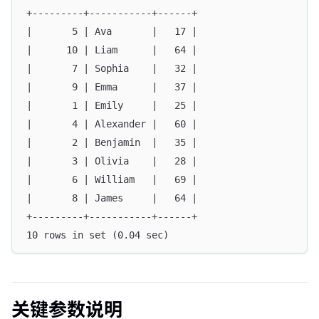
+---------+-----------+------+
|       5 | Ava       |   17 |
|      10 | Liam      |   64 |
|       7 | Sophia    |   32 |
|       9 | Emma      |   37 |
|       1 | Emily     |   25 |
|       4 | Alexander |   60 |
|       2 | Benjamin  |   35 |
|       3 | Olivia    |   28 |
|       6 | William   |   69 |
|       8 | James     |   64 |
+---------+-----------+------+
10 rows in set (0.04 sec)
关键参数说明