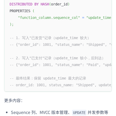
DISTRIBUTED
BY
HASH
(
order_id
)
PROPERTIES 
(
"function_column.sequence_col"
=
"update_time"
)
;
-- 1. 写入"已发货"记录（update_time 较大）
-- {"order_id": 1001, "status_name": "Shipped", "up
-- 2. 写入"已支付"记录（update_time 较小，后到达）
-- {"order_id": 1001, "status_name": "Paid", "updat
-- 最终结果：保留 update_time 最大的记录
-- order_id: 1001, status_name: "Shipped", update_t
更多内容：
Sequence 列、MVCC 版本管理、
并发参数等
UPDATE