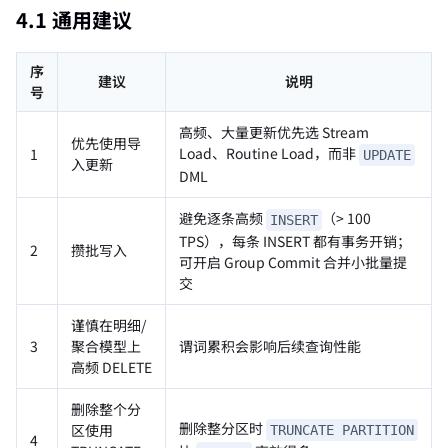
4.1 通用建议
序
建议
说明
号
高频、大量更新优先选 Stream
优先使用导
Load、Routine Load，而非
1
UPDATE
入更新
DML
避免逐条高频
（> 100
INSERT
TPS），每条 INSERT 都有事务开销；
2
攒批写入
可开启 Group Commit 合并小批量提
交
谨慎在明细/
3
聚合模型上
谓词累积会影响后续查询性能
高频 DELETE
删除整个分
删除整分区时
区使用
TRUNCATE PARTITION
4