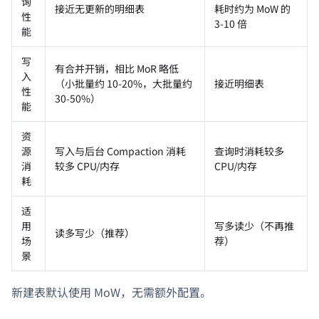
询
接近无更新的明细表
耗时约为 MoW 的
性
3-10 倍
能
写
有合并开销，相比 MoR 略低
入
（小批量约 10-20%，大批量约
接近明细表
性
30-50%）
能
资
源
写入与后台 Compaction 消耗
查询时消耗较多
消
较多 CPU/内存
CPU/内存
耗
适
用
写多读少（不再推
读多写少（推荐）
场
荐）
景
新建表默认使用 MoW，无需额外配置。