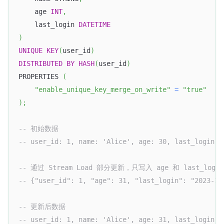
    age 
INT
,
    last_login 
DATETIME
)
UNIQUE
KEY
(
user_id
)
DISTRIBUTED
BY
HASH
(
user_id
)
PROPERTIES 
(
"enable_unique_key_merge_on_write"
=
"true"
)
;
-- 初始数据
-- user_id: 1, name: 'Alice', age: 30, last_login: 
-- 通过 Stream Load 部分更新，只写入 age 和 last_login
-- {"user_id": 1, "age": 31, "last_login": "2023-10
-- 更新后数据
-- user_id: 1, name: 'Alice', age: 31, last_login: 