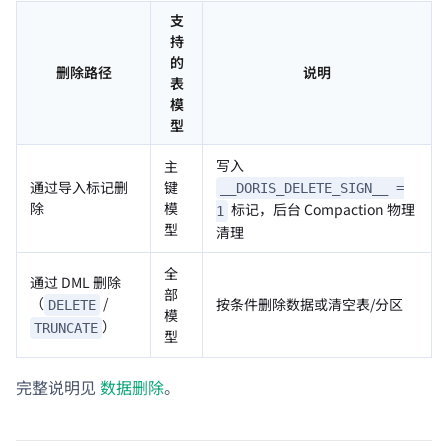
支
持
的
删除路径
说明
表
模
型
写入
主
通过导入标记删
键
__DORIS_DELETE_SIGN__ =
除
模
标记，后台 Compaction 物理
1
型
清理
全
通过 DML 删除
部
（
/
按条件删除数据或清空表/分区
DELETE
模
）
TRUNCATE
型
完整说明见
数据删除
。