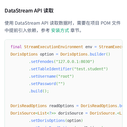
DataStream API 读取
使用 DataStream API 读取数据时，需要在项目 POM 文件
中提前引入依赖，参考
安装方式
章节。
final
StreamExecutionEnvironment
 env 
=
StreamExecut
DorisOptions
 option 
=
DorisOptions
.
builder
(
)
.
setFenodes
(
"127.0.0.1:8030"
)
.
setTableIdentifier
(
"test.student"
)
.
setUsername
(
"root"
)
.
setPassword
(
""
)
.
build
(
)
;
DorisReadOptions
 readOptions 
=
DorisReadOptions
.
bui
DorisSource
<
List
<
?
>
>
 dorisSource 
=
DorisSource
.
<
Lis
.
setDorisOptions
(
option
)