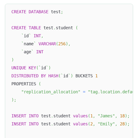
CREATE
DATABASE
 test
;
CREATE
TABLE
 test
.
student 
(
`
id
`
INT
,
`
name
`
VARCHAR
(
256
)
,
`
age
`
INT
)
UNIQUE
KEY
(
`
id
`
)
DISTRIBUTED
BY
HASH
(
`
id
`
)
 BUCKETS 
1
PROPERTIES 
(
"replication_allocation"
=
"tag.location.defaul
)
;
INSERT
INTO
 test
.
student 
values
(
1
,
"James"
,
18
)
;
INSERT
INTO
 test
.
student 
values
(
2
,
"Emily"
,
28
)
;