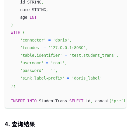
    id STRING
,
    name STRING
,
    age 
INT
)
WITH
(
'connector'
=
'doris'
,
'fenodes'
=
'127.0.0.1:8030'
,
'table.identifier'
=
'test.student_trans'
,
'username'
=
'root'
,
'password'
=
''
,
'sink.label-prefix'
=
'doris_label'
)
;
INSERT
INTO
 StudentTrans 
SELECT
 id
,
 concat
(
'prefix_
4. 查询结果