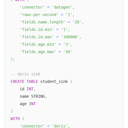
'connector'
=
'datagen'
,
'rows-per-second'
=
'1'
,
'fields.name.length'
=
'20'
,
'fields.id.min'
=
'1'
,
'fields.id.max'
=
'100000'
,
'fields.age.min'
=
'3'
,
'fields.age.max'
=
'30'
)
;
-- doris sink
CREATE
TABLE
 student_sink 
(
    id 
INT
,
    name STRING
,
    age 
INT
)
WITH
(
'connector'
=
'doris'
,