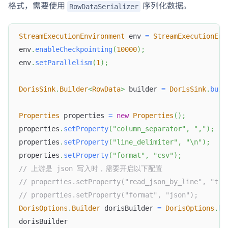
格式，需要使用
序列化数据。
RowDataSerializer
StreamExecutionEnvironment
 env 
=
StreamExecutionEnv
env
.
enableCheckpointing
(
10000
)
;
env
.
setParallelism
(
1
)
;
DorisSink
.
Builder
<
RowData
>
 builder 
=
DorisSink
.
buil
Properties
 properties 
=
new
Properties
(
)
;
properties
.
setProperty
(
"column_separator"
,
","
)
;
properties
.
setProperty
(
"line_delimiter"
,
"\n"
)
;
properties
.
setProperty
(
"format"
,
"csv"
)
;
// 上游是 json 写入时，需要开启以下配置
// properties.setProperty("read_json_by_line", "tru
// properties.setProperty("format", "json");
DorisOptions
.
Builder
 dorisBuilder 
=
DorisOptions
.
bu
dorisBuilder