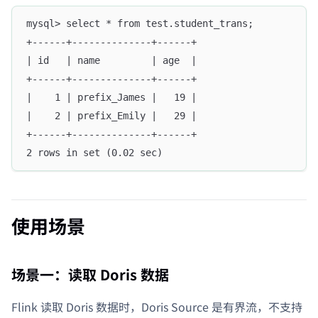
mysql> select * from test.student_trans;
+------+--------------+------+
| id   | name         | age  |
+------+--------------+------+
|    1 | prefix_James |   19 |
|    2 | prefix_Emily |   29 |
+------+--------------+------+
2 rows in set (0.02 sec)
使用场景
场景一：读取 Doris 数据
Flink 读取 Doris 数据时，Doris Source 是有界流，不支持