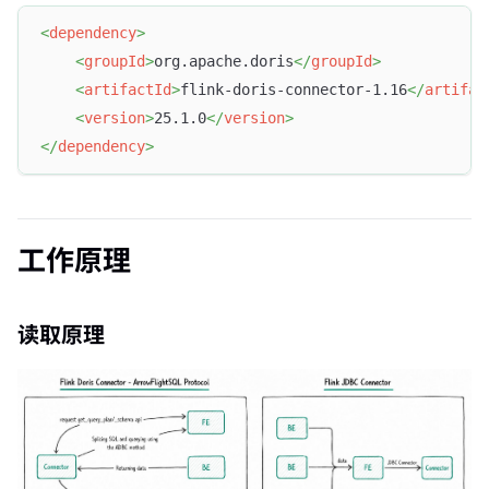
<
dependency
>
<
groupId
>
org.apache.doris
</
groupId
>
<
artifactId
>
flink-doris-connector-1.16
</
artifac
<
version
>
25.1.0
</
version
>
</
dependency
>
工作原理
读取原理