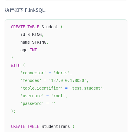
执行如下 FlinkSQL：
CREATE
TABLE
 Student 
(
    id STRING
,
    name STRING
,
    age 
INT
)
WITH
(
'connector'
=
'doris'
,
'fenodes'
=
'127.0.0.1:8030'
,
'table.identifier'
=
'test.student'
,
'username'
=
'root'
,
'password'
=
''
)
;
CREATE
TABLE
 StudentTrans 
(