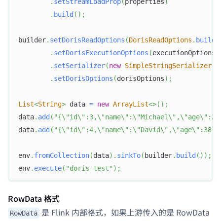
.
setStreamLoadProp
(
properties
)
.
build
(
)
;
builder
.
setDorisReadOptions
(
DorisReadOptions
.
builde
.
setDorisExecutionOptions
(
executionOptions
)
.
setSerializer
(
new
SimpleStringSerializer
(
)
.
setDorisOptions
(
dorisOptions
)
;
List
<
String
>
 data 
=
new
ArrayList
<
>
(
)
;
data
.
add
(
"{\"id\":3,\"name\":\"Michael\",\"age\":28
data
.
add
(
"{\"id\":4,\"name\":\"David\",\"age\":38}"
env
.
fromCollection
(
data
)
.
sinkTo
(
builder
.
build
(
)
)
;
env
.
execute
(
"doris test"
)
;
RowData 格式
是 Flink 内部格式，如果上游传入的是 RowData
RowData