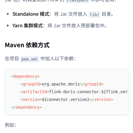
classpath
Standalone 模式
：将 Jar 文件放入
目录。
lib/
Yarn 集群模式
：将 Jar 文件放入预部署包中。
Maven 依赖方式
在项目
中加入以下依赖：
pom.xml
<
dependency
>
<
groupId
>
org.apache.doris
</
groupId
>
<
artifactId
>
flink-doris-connector-${flink.versi
<
version
>
${connector.version}
</
version
>
</
dependency
>
例如：