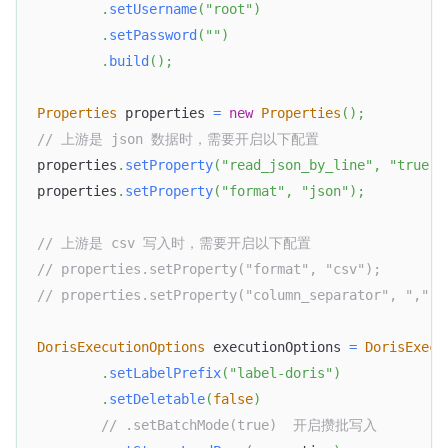
.
setUsername
(
"root"
)
.
setPassword
(
""
)
.
build
(
)
;
Properties
 properties 
=
new
Properties
(
)
;
// 上游是 json 数据时，需要开启以下配置
properties
.
setProperty
(
"read_json_by_line"
,
"true"
)
properties
.
setProperty
(
"format"
,
"json"
)
;
// 上游是 csv 写入时，需要开启以下配置
// properties.setProperty("format", "csv");
// properties.setProperty("column_separator", ",");
DorisExecutionOptions
 executionOptions 
=
DorisExecu
.
setLabelPrefix
(
"label-doris"
)
.
setDeletable
(
false
)
// .setBatchMode(true)  开启攒批写入