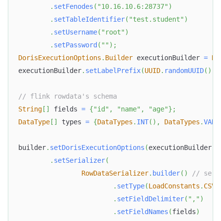
.
setFenodes
(
"10.16.10.6:28737"
)
.
setTableIdentifier
(
"test.student"
)
.
setUsername
(
"root"
)
.
setPassword
(
""
)
;
DorisExecutionOptions
.
Builder
 executionBuilder 
=
Do
executionBuilder
.
setLabelPrefix
(
UUID
.
randomUUID
(
)
.
t
// flink rowdata's schema
String
[
]
 fields 
=
{
"id"
,
"name"
,
"age"
}
;
DataType
[
]
 types 
=
{
DataTypes
.
INT
(
)
,
DataTypes
.
VARC
builder
.
setDorisExecutionOptions
(
executionBuilder
.
b
.
setSerializer
(
RowDataSerializer
.
builder
(
)
// seri
.
setType
(
LoadConstants
.
CSV
)
.
setFieldDelimiter
(
","
)
.
setFieldNames
(
fields
)