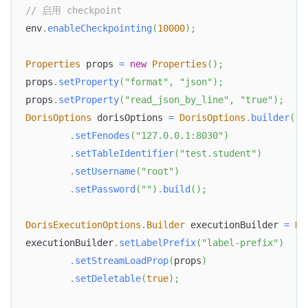
// 启用 checkpoint
env
.
enableCheckpointing
(
10000
)
;
Properties
 props 
=
new
Properties
(
)
;
props
.
setProperty
(
"format"
,
"json"
)
;
props
.
setProperty
(
"read_json_by_line"
,
"true"
)
;
DorisOptions
 dorisOptions 
=
DorisOptions
.
builder
(
)
.
setFenodes
(
"127.0.0.1:8030"
)
.
setTableIdentifier
(
"test.student"
)
.
setUsername
(
"root"
)
.
setPassword
(
""
)
.
build
(
)
;
DorisExecutionOptions
.
Builder
 executionBuilder 
=
Do
executionBuilder
.
setLabelPrefix
(
"label-prefix"
)
.
setStreamLoadProp
(
props
)
.
setDeletable
(
true
)
;