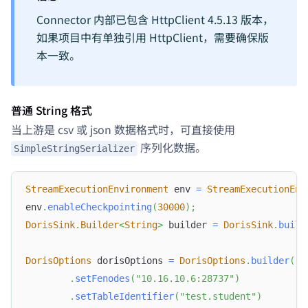
Connector 内部已包含 HttpClient 4.5.13 版本，
如果项目中有单独引用 HttpClient，需要确保版
本一致。
普通 String 格式
当上游是 csv 或 json 数据格式时，可直接使用
序列化数据。
SimpleStringSerializer
StreamExecutionEnvironment
 env 
=
StreamExecutionEnv
env
.
enableCheckpointing
(
30000
)
;
DorisSink
.
Builder
<
String
>
 builder 
=
DorisSink
.
build
DorisOptions
 dorisOptions 
=
DorisOptions
.
builder
(
)
.
setFenodes
(
"10.16.10.6:28737"
)
.
setTableIdentifier
(
"test.student"
)