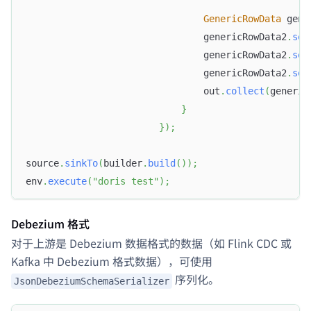
GenericRowData
 gene
                                genericRowData2
.
set
                                genericRowData2
.
set
                                genericRowData2
.
set
                                out
.
collect
(
generic
}
}
)
;
source
.
sinkTo
(
builder
.
build
(
)
)
;
env
.
execute
(
"doris test"
)
;
Debezium 格式
对于上游是 Debezium 数据格式的数据（如 Flink CDC 或
Kafka 中 Debezium 格式数据），可使用
序列化。
JsonDebeziumSchemaSerializer