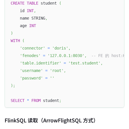
CREATE
TABLE
 student 
(
    id 
INT
,
    name STRING
,
    age 
INT
)
WITH
(
'connector'
=
'doris'
,
'fenodes'
=
'127.0.0.1:8030'
,
-- FE 的 host:Ht
'table.identifier'
=
'test.student'
,
'username'
=
'root'
,
'password'
=
''
)
;
SELECT
*
FROM
 student
;
FlinkSQL 读取（ArrowFlightSQL 方式）