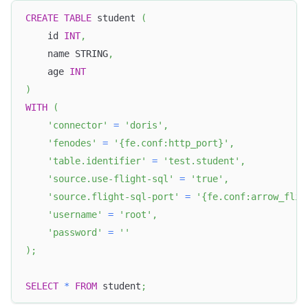
CREATE
TABLE
 student 
(
    id 
INT
,
    name STRING
,
    age 
INT
)
WITH
(
'connector'
=
'doris'
,
'fenodes'
=
'{fe.conf:http_port}'
,
'table.identifier'
=
'test.student'
,
'source.use-flight-sql'
=
'true'
,
'source.flight-sql-port'
=
'{fe.conf:arrow_flig
'username'
=
'root'
,
'password'
=
''
)
;
SELECT
*
FROM
 student
;