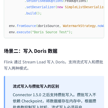
.
setDorisReadOptions
(
readOptions
)
.
setDeserializer
(
new
SimpleListDeserializat
.
build
(
)
;
env
.
fromSource
(
dorisSource
,
WatermarkStrategy
.
noWat
env
.
execute
(
"Doris Source Test"
)
;
场景二：写入 Doris 数据
Flink 通过 Stream Load 写入 Doris，支持流式写入和攒批
写入两种模式。
流式写入与攒批写入的区别
Connector 1.5.0 之后支持攒批写入。攒批写入不
依赖 Checkpoint，将数据缓存在内存中，根据攒
批参数控制写入时机。流式写入必须开启