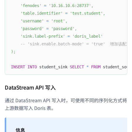
'fenodes'
=
'10.16.10.6:28737'
,
'table.identifier'
=
'test.student'
,
'username'
=
'root'
,
'password'
=
'password'
,
'sink.label-prefix'
=
'doris_label'
-- 'sink.enable.batch-mode' = 'true'  增加
)
;
INSERT
INTO
 student_sink 
SELECT
*
FROM
 student_sour
DataStream API 写入
通过 DataStream API 写入时，可使用不同的序列化方式将
上游数据写入 Doris 表。
信息