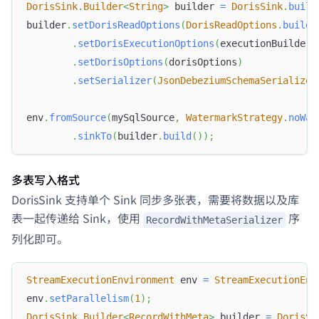
DorisSink
.
Builder
<
String
>
 builder 
=
DorisSink
.
build
builder
.
setDorisReadOptions
(
DorisReadOptions
.
builde
.
setDorisExecutionOptions
(
executionBuilder
.
.
setDorisOptions
(
dorisOptions
)
.
setSerializer
(
JsonDebeziumSchemaSerializer
env
.
fromSource
(
mySqlSource
,
WatermarkStrategy
.
noWat
.
sinkTo
(
builder
.
build
(
)
)
;
多表写入格式
Doris Summit 26
DorisSink 支持单个 Sink 同步多张表，需要将数据以及库
↗
October 21–22 · Virtual event
表一起传递给 Sink，使用
序
RecordWithMetaSerializer
列化即可。
StreamExecutionEnvironment
 env 
=
StreamExecutionEnv
↗
env
.
setParallelism
(
1
)
;
DorisSink
.
Builder
<
RecordWithMeta
>
 builder 
=
DorisSi