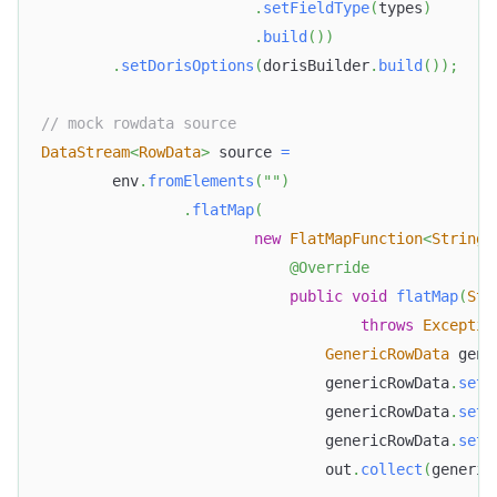
.
setFieldType
(
types
)
.
build
(
)
)
.
setDorisOptions
(
dorisBuilder
.
build
(
)
)
;
// mock rowdata source
DataStream
<
RowData
>
 source 
=
        env
.
fromElements
(
""
)
.
flatMap
(
new
FlatMapFunction
<
String
,
@Override
public
void
flatMap
(
Str
throws
Exceptio
GenericRowData
 gene
                                genericRowData
.
setF
                                genericRowData
.
setF
                                genericRowData
.
setF
                                out
.
collect
(
generic