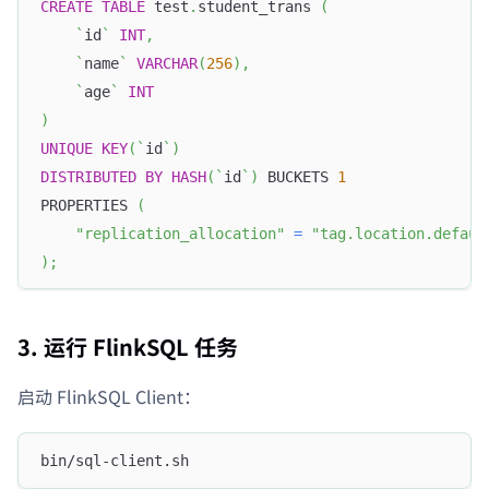
CREATE
TABLE
 test
.
student_trans 
(
`
id
`
INT
,
`
name
`
VARCHAR
(
256
)
,
`
age
`
INT
)
UNIQUE
KEY
(
`
id
`
)
DISTRIBUTED
BY
HASH
(
`
id
`
)
 BUCKETS 
1
PROPERTIES 
(
"replication_allocation"
=
"tag.location.defaul
)
;
3. 运行 FlinkSQL 任务
启动 FlinkSQL Client：
bin/sql-client.sh